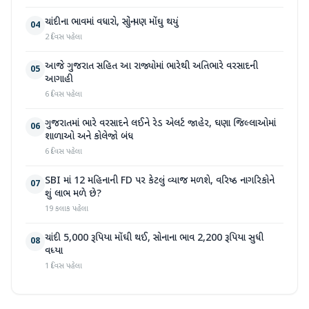
ચાંદીના ભાવમાં વધારો, સોનું પણ મોંઘુ થયું
04
2 દિવસ પહેલા
આજે ગુજરાત સહિત આ રાજ્યોમાં ભારેથી અતિભારે વરસાદની
05
આગાહી
6 દિવસ પહેલા
ગુજરાતમાં ભારે વરસાદને લઈને રેડ એલર્ટ જાહેર, ઘણા જિલ્લાઓમાં
06
શાળાઓ અને કોલેજો બંધ
6 દિવસ પહેલા
SBI માં 12 મહિનાની FD પર કેટલું વ્યાજ મળશે, વરિષ્ઠ નાગરિકોને
07
શું લાભ મળે છે?
19 કલાક પહેલા
ચાંદી 5,000 રૂપિયા મોંઘી થઈ, સોનાના ભાવ 2,200 રૂપિયા સુધી
08
વધ્યા
1 દિવસ પહેલા