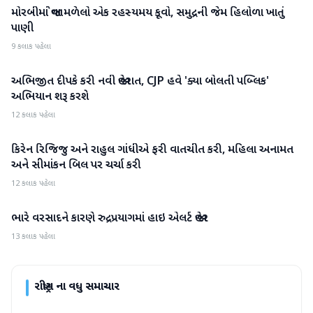
મોરબીમાં જોવા મળેલો એક રહસ્યમય કૂવો, સમુદ્રની જેમ હિલોળા ખાતું
રાષ્ટ્રીય
પાણી
9 કલાક પહેલા
અભિજીત દીપકે કરી નવી જાહેરાત, CJP હવે 'ક્યા બોલતી પબ્લિક'
રાષ્ટ્રીય
અભિયાન શરૂ કરશે
12 કલાક પહેલા
કિરેન રિજિજુ અને રાહુલ ગાંધીએ ફરી વાતચીત કરી, મહિલા અનામત
રાષ્ટ્રીય
અને સીમાંકન બિલ પર ચર્ચા કરી
12 કલાક પહેલા
ભારે વરસાદને કારણે રુદ્રપ્રયાગમાં હાઇ એલર્ટ જાહેર
રાષ્ટ્રીય
13 કલાક પહેલા
રાષ્ટ્રીય
ના વધુ સમાચાર