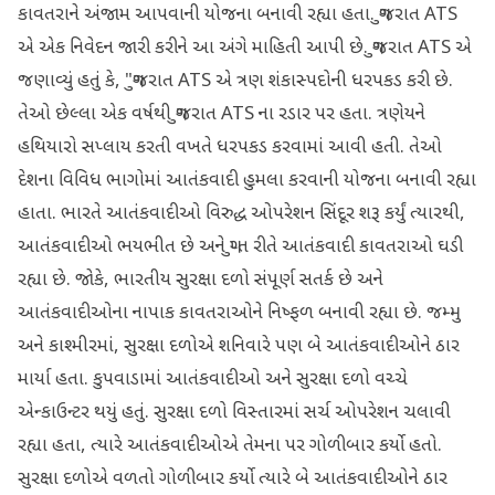
કાવતરાને અંજામ આપવાની યોજના બનાવી રહ્યા હતા. ગુજરાત ATS
એ એક નિવેદન જારી કરીને આ અંગે માહિતી આપી છે. ગુજરાત ATS એ
જણાવ્યું હતું કે, "ગુજરાત ATS એ ત્રણ શંકાસ્પદોની ધરપકડ કરી છે.
તેઓ છેલ્લા એક વર્ષથી ગુજરાત ATS ના રડાર પર હતા. ત્રણેયને
હથિયારો સપ્લાય કરતી વખતે ધરપકડ કરવામાં આવી હતી. તેઓ
દેશના વિવિધ ભાગોમાં આતંકવાદી હુમલા કરવાની યોજના બનાવી રહ્યા
હાતા. ભારતે આતંકવાદીઓ વિરુદ્ધ ઓપરેશન સિંદૂર શરૂ કર્યું ત્યારથી,
આતંકવાદીઓ ભયભીત છે અને ગુપ્ત રીતે આતંકવાદી કાવતરાઓ ઘડી
રહ્યા છે. જોકે, ભારતીય સુરક્ષા દળો સંપૂર્ણ સતર્ક છે અને
આતંકવાદીઓના નાપાક કાવતરાઓને નિષ્ફળ બનાવી રહ્યા છે. જમ્મુ
અને કાશ્મીરમાં, સુરક્ષા દળોએ શનિવારે પણ બે આતંકવાદીઓને ઠાર
માર્યા હતા. કુપવાડામાં આતંકવાદીઓ અને સુરક્ષા દળો વચ્ચે
એન્કાઉન્ટર થયું હતું. સુરક્ષા દળો વિસ્તારમાં સર્ચ ઓપરેશન ચલાવી
રહ્યા હતા, ત્યારે આતંકવાદીઓએ તેમના પર ગોળીબાર કર્યો હતો.
સુરક્ષા દળોએ વળતો ગોળીબાર કર્યો ત્યારે બે આતંકવાદીઓને ઠાર