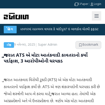
E-Paper
|
Login
●
હિંમતનગરમાં રહસ્યમય વાયરસ કે ચાંદીપુરા? 6 બાળકોના મોતથી ફફડાટ
બ્રેકિંગ
●
હવામાન
9 નવેમ્બર, 2025
|
Super Admin
Bookmark
રાષ્ટ્રીય
ગુજરાત ATS એ મોટા આતંકવાદી કાવતરાનો કર્યો
પર્દાફાશ, 3 આરોપીઓની ધરપકડ
ગુજરાત આતંકવાદ વિરોધી ટુકડી (ATS) એ એક મોટા આતંકવાદી
કાવતરાનો પર્દાફાશ કર્યો છે. ATS એ ત્રણ શંકાસ્પદોની ધરપકડ કરી છે
જેઓ શસ્ત્રોની આપ-લે કરવા માટે ગુજરાત આવ્યા હતા. તેમાંથી એક
આંધ્રપ્રદેશનો અને બે ઉત્તરપ્રદેશના છે. ત્રણેય એક મોટા આતંકવાદી