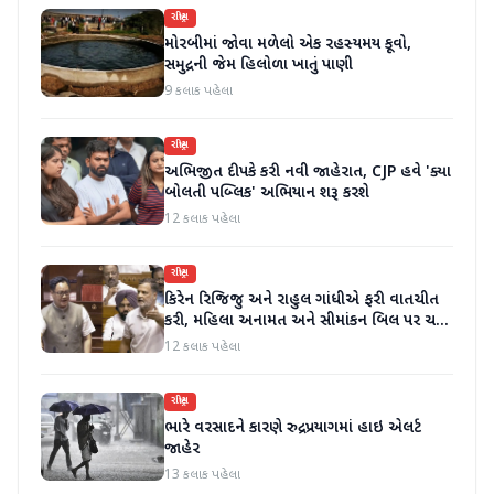
રાષ્ટ્રીય
મોરબીમાં જોવા મળેલો એક રહસ્યમય કૂવો,
સમુદ્રની જેમ હિલોળા ખાતું પાણી
9 કલાક પહેલા
રાષ્ટ્રીય
અભિજીત દીપકે કરી નવી જાહેરાત, CJP હવે 'ક્યા
બોલતી પબ્લિક' અભિયાન શરૂ કરશે
12 કલાક પહેલા
રાષ્ટ્રીય
કિરેન રિજિજુ અને રાહુલ ગાંધીએ ફરી વાતચીત
કરી, મહિલા અનામત અને સીમાંકન બિલ પર ચર્ચા
કરી
12 કલાક પહેલા
રાષ્ટ્રીય
ભારે વરસાદને કારણે રુદ્રપ્રયાગમાં હાઇ એલર્ટ
જાહેર
13 કલાક પહેલા