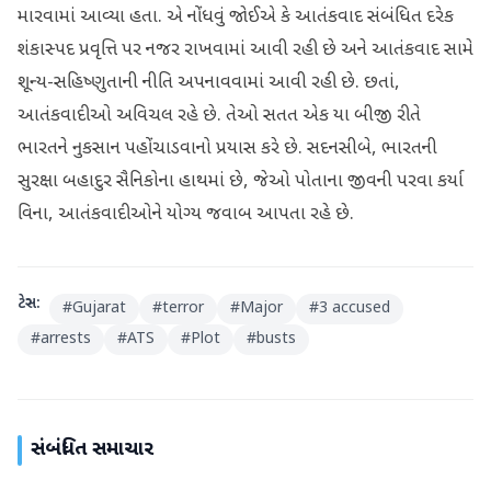
મારવામાં આવ્યા હતા. એ નોંધવું જોઈએ કે આતંકવાદ સંબંધિત દરેક
શંકાસ્પદ પ્રવૃત્તિ પર નજર રાખવામાં આવી રહી છે અને આતંકવાદ સામે
શૂન્ય-સહિષ્ણુતાની નીતિ અપનાવવામાં આવી રહી છે. છતાં,
આતંકવાદીઓ અવિચલ રહે છે. તેઓ સતત એક યા બીજી રીતે
ભારતને નુકસાન પહોંચાડવાનો પ્રયાસ કરે છે. સદનસીબે, ભારતની
સુરક્ષા બહાદુર સૈનિકોના હાથમાં છે, જેઓ પોતાના જીવની પરવા કર્યા
વિના, આતંકવાદીઓને યોગ્ય જવાબ આપતા રહે છે.
ટેગ્સ:
#
Gujarat
#
terror
#
Major
#
3 accused
#
arrests
#
ATS
#
Plot
#
busts
સંબંધિત સમાચાર