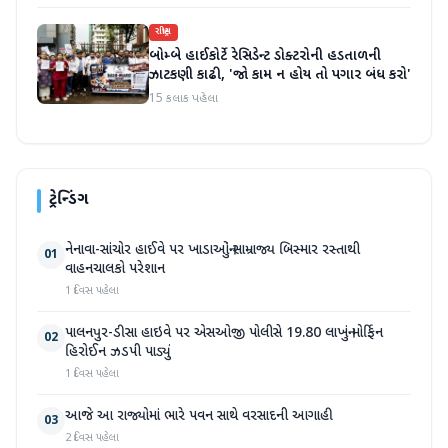
રાષ્ટ્રીય
બોમ્બે હાઈકોર્ટે રેસિડેન્ટ ડોક્ટરોની હડતાળની
ઝાટકણી કાઢી, 'જો કામ ન હોય તો પગાર બંધ કરો'
15 કલાક પહેલા
ટ્રેન્ડિંગ
નેનાવા-સાંચોર હાઈવે પર ખાડાઓનું સામ્રાજ્ય બિસ્માર રસ્તાથી
01
વાહનચાલકો પરેશાન
1 દિવસ પહેલા
પાલનપુર-ડીસા હાઇવે પર એસઓજી પોલીસે 19.80 લાખનું મોર્ફિન
02
હિરોઈન ઝડપી પાડ્યું
1 દિવસ પહેલા
આજે આ રાજ્યોમાં ભારે પવન સાથે વરસાદની આગાહી
03
2 દિવસ પહેલા