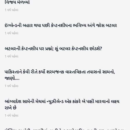
વિજય મેળવ્યો
1 વર્ષ પહેલા
ઇંગ્લેન્ડની બહાર થયા પછી કેપ્ટનશીપના ભવિષ્ય અંગે જોસ બટલર
રમતગમત
1 વર્ષ પહેલા
બટલરની કેપ્ટનશીપ પર પ્રશ્નો; શું બટલર કેપ્ટનશીપ છોડશે?
રમતગમત
1 વર્ષ પહેલા
પાકિસ્તાને કેવી રીતે કર્યો શરમજનક વાસ્તવિકતા તપાસનો સામનો,
રમતગમત
જાણો....
1 વર્ષ પહેલા
બાંગ્લાદેશ સામેની મેચમાં ન્યુઝીલેન્ડ એક કાંકરે બે પક્ષી મારવાનો લક્ષ્ય
રમતગમત
રાખે છે
1 વર્ષ પહેલા