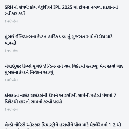
SRHનો સંઘર્ષ: કોચ વેટ્ટોરીએ IPL 2025 માં ટીમના નબળા પ્રદર્શનનો
રમતગમત
સ્વીકાર કર્યો
1 વર્ષ પહેલા
મુંબઈ ઈન્ડિયન્સના કેપ્ટન હાર્દિક પંડ્યાનું ગુજરાત સામેની મેચ માટે
રમતગમત
વાપસી
1 વર્ષ પહેલા
ચેન્નાઈ સુપર કિંગ્સે મુંબઈ ઇન્ડિયન્સને ચાર વિકેટથી હરાવ્યું; મેચ હાર્યા બાદ
રમતગમત
મુંબઈના કેપ્ટને નિવેદન આપ્યું
1 વર્ષ પહેલા
કોલકાતા નાઈટ રાઈડર્સની ટીમને આરસીબી સામેની પહેલી મેચમાં 7
રમતગમત
વિકેટથી હારનો સામનો કરવો પડ્યો
1 વર્ષ પહેલા
લેન્ડો નોરિસે ઓસ્કાર પિયાસ્ટ્રીને હરાવીને પોલ માટે મેકલેરેનનો 1-2 થી
રમતગમત