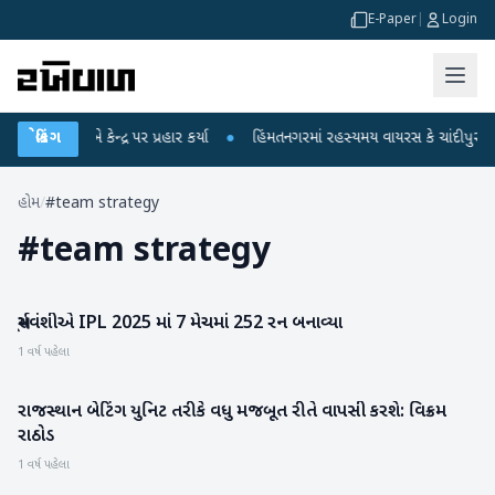
E-Paper
|
Login
 ગાંધીએ કેન્દ્ર પર પ્રહાર કર્યા
બ્રેકિંગ
●
હિંમતનગરમાં રહસ્યમય વાયરસ કે ચાંદીપુરા? 6 
હોમ
/
#team strategy
#
team strategy
સૂર્યવંશીએ IPL 2025 માં 7 મેચમાં 252 રન બનાવ્યા
રમતગમત
1 વર્ષ પહેલા
રાજસ્થાન બેટિંગ યુનિટ તરીકે વધુ મજબૂત રીતે વાપસી કરશે: વિક્રમ
રમતગમત
રાઠોડ
1 વર્ષ પહેલા