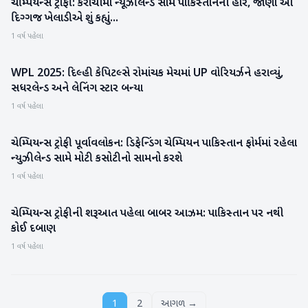
ચેમ્પિયન્સ ટ્રોફી: કરાચીમાં ન્યૂઝીલેન્ડ સામે પાકિસ્તાનની હાર, જાણો આ
રમતગમત
દિગ્ગજ ખેલાડીએ શું કહ્યું...
1 વર્ષ પહેલા
WPL 2025: દિલ્હી કેપિટલ્સે રોમાંચક મેચમાં UP વોરિયર્ઝને હરાવ્યું,
રમતગમત
સધરલેન્ડ અને લેનિંગ સ્ટાર બન્યા
1 વર્ષ પહેલા
ચેમ્પિયન્સ ટ્રોફી પૂર્વાવલોકન: ડિફેન્ડિંગ ચેમ્પિયન પાકિસ્તાન ફોર્મમાં રહેલા
રમતગમત
ન્યુઝીલેન્ડ સામે મોટી કસોટીનો સામનો કરશે
1 વર્ષ પહેલા
ચેમ્પિયન્સ ટ્રોફીની શરૂઆત પહેલા બાબર આઝમ: પાકિસ્તાન પર નથી
રમતગમત
કોઈ દબાણ
1 વર્ષ પહેલા
1
2
આગળ →