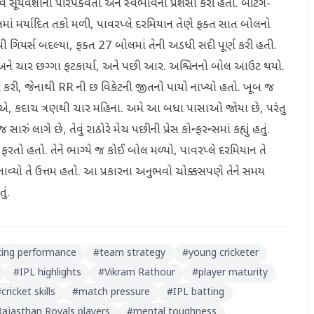
સૂર્યવંશીની પરિપક્વતા અને સ્વભાવની પ્રશંસા કરી હતી. બેટિંગ-
તમાં મર્યાદિત તકો મળી, પાવરપ્લે દરમિયાન તેણે ફક્ત સાત બોલનો
સથી ગિયર્સ બદલ્યા, ફક્ત 27 બોલમાં તેની અડધી સદી પૂર્ણ કરી હતી.
 અને ચાર છગ્ગા ફટકાર્યા, અને પછી આર. અશ્વિનનો બોલ આઉટ થયો.
ણ કરી, જેનાથી RR ની છ વિકેટની જીતનો પાયો નાખ્યો હતો. ખૂબ જ
છીએ, કદાચ ત્રણથી ચાર મહિના. અમે આ બધા પાસાઓ જોયા છે, પરંતુ
ં લાગે છે, તેવું રાઠોરે મેચ પછીની પ્રેસ કોન્ફરન્સમાં કહ્યું હતું.
લ ફરતો હતો. તેને ભાગ્યે જ કોઈ બોલ મળ્યો, પાવરપ્લે દરમિયાન તે
બતાવ્યો તે ઉત્તમ હતો. આ પ્રકારના અનુભવો ચોક્કસપણે તેને સમય
ું.
ting performance
#
team strategy
#
young cricketer
#
IPL highlights
#
Vikram Rathour
#
player maturity
#
cricket skills
#
match pressure
#
IPL batting
Rajasthan Royals players
#
mental toughness