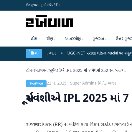
ઉત્તર ગુજરાતનું લોકપ્રિય દૈનિક
હોમ
રાષ્ટ્રીય
આંતરરાષ્ટ્રીય
ગુજરાત
ઉત્તર ગુજ
ચાર્જ અને ડેટા પ્લાન
બ્રેકિંગ
●
UGC-NET પરીક્ષા લીકના આરોપો પર રાહુલ ગાંધીએ કેન્દ્ર પર પ
હોમ
/
રમતગમત
/
સૂર્યવંશીએ IPL 2025 માં 7 મેચમાં 252 રન બનાવ્યા
22 મે, 2025
|
Super Admin
1
મિનિટ વાંચન
રમતગમત
સૂર્યવંશીએ IPL 2025 માં 
રાજસ્થાન રોયલ્સ (RR) ના બેટિંગ કોચ વિક્રમ રાઠોડે મંગળવારે