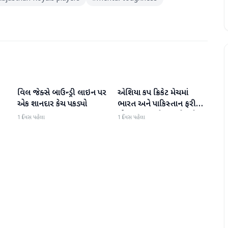
વિલ જેક્સે બાઉન્ડ્રી લાઇન પર
એશિયા કપ ક્રિકેટ મેચમાં
રમતગમત
રમતગમત
એક શાનદાર કેચ પકડ્યો
ભારત અને પાકિસ્તાન ફરી
એકવાર આમને-સામને થશે
1 દિવસ પહેલા
1 દિવસ પહેલા