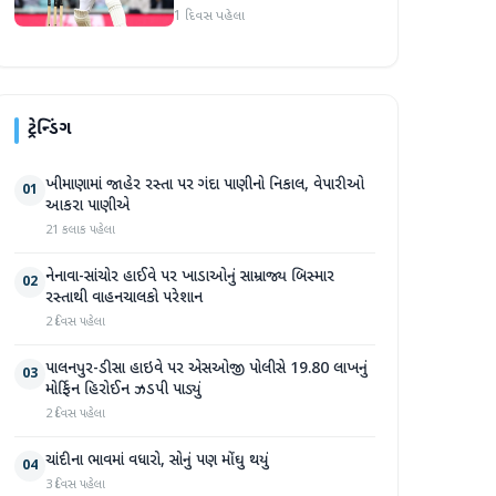
1 દિવસ પહેલા
ટ્રેન્ડિંગ
ખીમાણામાં જાહેર રસ્તા પર ગંદા પાણીનો નિકાલ, વેપારીઓ
01
આકરા પાણીએ
21 કલાક પહેલા
નેનાવા-સાંચોર હાઈવે પર ખાડાઓનું સામ્રાજ્ય બિસ્માર
02
રસ્તાથી વાહનચાલકો પરેશાન
2 દિવસ પહેલા
પાલનપુર-ડીસા હાઇવે પર એસઓજી પોલીસે 19.80 લાખનું
03
મોર્ફિન હિરોઈન ઝડપી પાડ્યું
2 દિવસ પહેલા
ચાંદીના ભાવમાં વધારો, સોનું પણ મોંઘુ થયું
04
3 દિવસ પહેલા