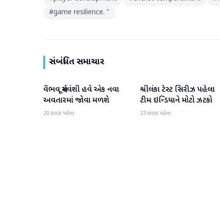
#
game resilience. "
સંબંધિત સમાચાર
વૈભવ સૂર્યવંશી હવે એક નવા
શ્રીલંકા ટેસ્ટ સિરીઝ પહેલા
રમતગમત
રમતગમત
અવતારમાં જોવા મળશે
ટીમ ઇન્ડિયાને મોટો ઝટકો
20 કલાક પહેલા
23 કલાક પહેલા