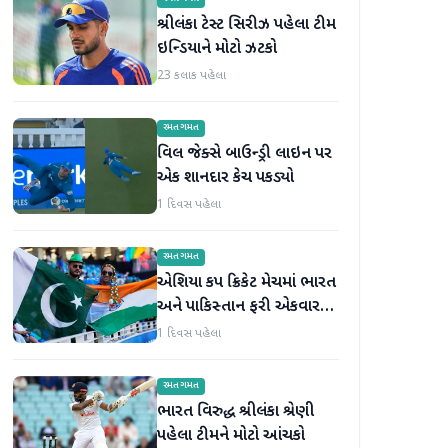
શ્રીલંકા ટેસ્ટ સિરીઝ પહેલા ટીમ
ઇન્ડિયાને મોટો ઝટકો
23 કલાક પહેલા
રમતગમત
વિલ જેક્સે બાઉન્ડ્રી લાઇન પર
એક શાનદાર કેચ પકડ્યો
1 દિવસ પહેલા
રમતગમત
એશિયા કપ ક્રિકેટ મેચમાં ભારત
અને પાકિસ્તાન ફરી એકવાર
આમને-સામને થશે
1 દિવસ પહેલા
રમતગમત
ભારત વિરુદ્ધ શ્રીલંકા શ્રેણી
પહેલા ટીમને મોટો આંચકો