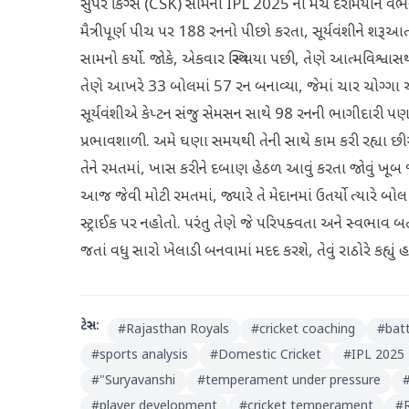
સુપર કિંગ્સ (CSK) સામેની IPL 2025 ની મેચ દરમિયાન વૈભવ 
મૈત્રીપૂર્ણ પીચ પર 188 રનનો પીછો કરતા, સૂર્યવંશીને શરૂઆ
સામનો કર્યો. જોકે, એકવાર સ્થિર થયા પછી, તેણે આત્મવિશ્વા
તેણે આખરે 33 બોલમાં 57 રન બનાવ્યા, જેમાં ચાર ચોગ્ગા
સૂર્યવંશીએ કેપ્ટન સંજુ સેમસન સાથે 98 રનની ભાગીદારી પ
પ્રભાવશાળી. અમે ઘણા સમયથી તેની સાથે કામ કરી રહ્યા 
તેને રમતમાં, ખાસ કરીને દબાણ હેઠળ આવું કરતા જોવું ખૂબ જ સારુ
આજ જેવી મોટી રમતમાં, જ્યારે તે મેદાનમાં ઉતર્યો ત્યારે બો
સ્ટ્રાઈક પર નહોતો. પરંતુ તેણે જે પરિપક્વતા અને સ્વભાવ 
જતાં વધુ સારો ખેલાડી બનવામાં મદદ કરશે, તેવું રાઠોરે કહ્યું હત
ટેગ્સ:
#
Rajasthan Royals
#
cricket coaching
#
bat
#
sports analysis
#
Domestic Cricket
#
IPL 2025
#
"Suryavanshi
#
temperament under pressure
#
player development
#
cricket temperament
#