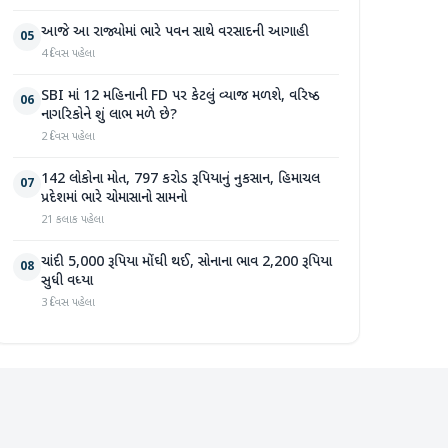
આજે આ રાજ્યોમાં ભારે પવન સાથે વરસાદની આગાહી
05
4 દિવસ પહેલા
SBI માં 12 મહિનાની FD પર કેટલું વ્યાજ મળશે, વરિષ્ઠ
06
નાગરિકોને શું લાભ મળે છે?
2 દિવસ પહેલા
142 લોકોના મોત, 797 કરોડ રૂપિયાનું નુકસાન, હિમાચલ
07
પ્રદેશમાં ભારે ચોમાસાનો સામનો
21 કલાક પહેલા
ચાંદી 5,000 રૂપિયા મોંઘી થઈ, સોનાના ભાવ 2,200 રૂપિયા
08
સુધી વધ્યા
3 દિવસ પહેલા