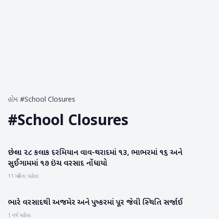
હોમ
/
#School Closures
#
School Closures
છેલ્લા ૨૮ કલાક દરમિયાન વાવ-થરાદમાં ૧૩, ભાભરમાં ૧૬ અને
બનાસકાંઠા
સુઈગામમાં ૧૭ ઇંચ વરસાદ નોંધાયો
11 મહિના પહેલા
ભારે વરસાદથી અજમેર અને પુષ્‍કરમાં પૂર જેવી સ્‍થિતિ સર્જાઈ
રાષ્ટ્રીય
1 વર્ષ પહેલા