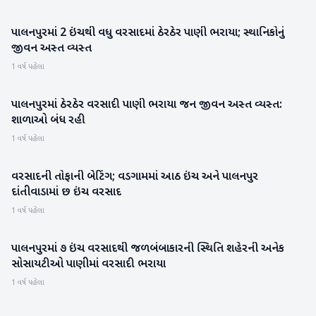
પાલનપુરમાં 2 ઇંચથી વધુ વરસાદમાં ઠેરઠેર પાણી ભરાયા; સ્થાનિકોનું
બનાસકાંઠા
જીવન અસ્ત વ્યસ્ત
1 વર્ષ પહેલા
પાલનપુરમાં ઠેરઠેર વરસાદી પાણી ભરાયા જન જીવન અસ્ત વ્યસ્ત:
બનાસકાંઠા
શાળાઓ બંધ રહી
1 વર્ષ પહેલા
વરસાદની તોફાની બેટિંગ; વડગામમાં આઠ ઇંચ અને પાલનપુર
બનાસકાંઠા
દાંતીવાડામાં છ ઇંચ વરસાદ
1 વર્ષ પહેલા
પાલનપુરમાં ૭ ઇંચ વરસાદથી જળબંબાકારની સ્થિતિ શહેરની અનેક
બનાસકાંઠા
સોસાયટીઓ પાણીમાં વરસાદી ભરાયા
1 વર્ષ પહેલા