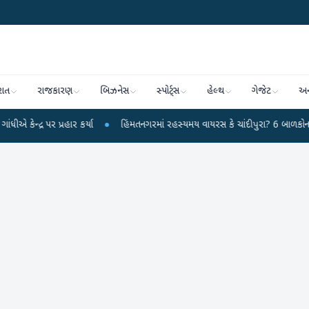
રાત
રાજકારણ
બિઝનેસ
સ્પોર્ટ્સ
હેલ્થ
ગેજેટ
અન
પર પ્રહાર કર્યા
●
હિંમતનગરમાં રહસ્યમય વાયરસ કે ચાંદીપુરા? 6 બાળકોના મોતથી ફ