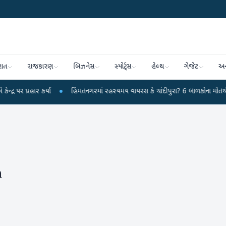
રાત
રાજકારણ
બિઝનેસ
સ્પોર્ટ્સ
હેલ્થ
ગેજેટ
અન
ાર કર્યા
●
હિંમતનગરમાં રહસ્યમય વાયરસ કે ચાંદીપુરા? 6 બાળકોના મોતથી ફફડાટ
ી