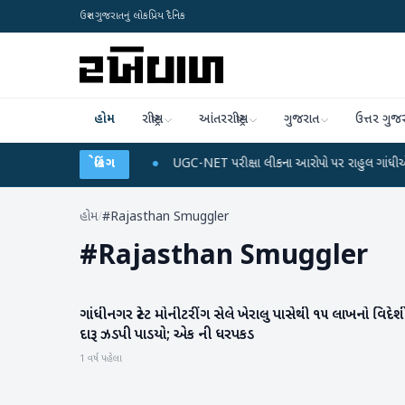
ઉત્તર ગુજરાતનું લોકપ્રિય દૈનિક
હોમ
રાષ્ટ્રીય
આંતરરાષ્ટ્રીય
ગુજરાત
ઉત્તર ગુજ
ર્જ અને ડેટા પ્લાન
બ્રેકિંગ
●
UGC-NET પરીક્ષા લીકના આરોપો પર રાહુલ ગાંધીએ કેન્દ્ર પર પ્રહ
હોમ
/
#Rajasthan Smuggler
#
Rajasthan Smuggler
ગાંધીનગર સ્ટેટ મોનીટરીંગ સેલે ખેરાલુ પાસેથી ૧૫ લાખનો વિદેશ
મહેસાણા
દારૂ ઝડપી પાડયો; એક ની ધરપકડ
1 વર્ષ પહેલા