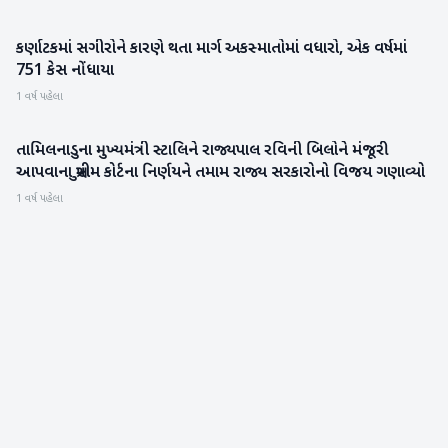
કર્ણાટકમાં સગીરોને કારણે થતા માર્ગ અકસ્માતોમાં વધારો, એક વર્ષમાં
રાષ્ટ્રીય
751 કેસ નોંધાયા
1 વર્ષ પહેલા
તામિલનાડુના મુખ્યમંત્રી સ્ટાલિને રાજ્યપાલ રવિની બિલોને મંજૂરી
રાષ્ટ્રીય
આપવાના સુપ્રીમ કોર્ટના નિર્ણયને તમામ રાજ્ય સરકારોનો વિજય ગણાવ્યો
1 વર્ષ પહેલા