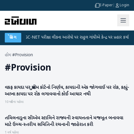
E-Paper
|
Login
લાન
●
બ્રેકિંગ
UGC-NET પરીક્ષા લીકના આરોપો પર રાહુલ ગાંધીએ કેન્દ્ર પર પ્રહાર કર્યા
●
હોમ
/
#Provision
#
Provision
વકફ કાયદા પર સુપ્રીમ કોર્ટનો નિર્ણય, કાયદાની એક જોગવાઈ પર રોક, કહ્યું-
રાષ્ટ્રીય
આખા કાયદા પર રોક લગાવવાનો કોઈ આધાર નથી
10 મહિના પહેલા
તમિલનાડુના સીએમ સ્ટાલિને રાજ્યની સ્વાયત્તતાને મજબૂત બનાવવા
રાષ્ટ્રીય
માટે ઉચ્ચ-સ્તરીય સમિતિની રચનાની જાહેરાત કરી
1 વર્ષ પહેલા