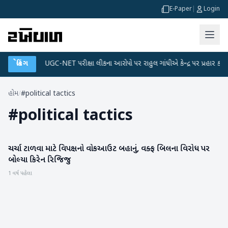
E-Paper
|
Login
 પ્લાન
બ્રેકિંગ
●
UGC-NET પરીક્ષા લીકના આરોપો પર રાહુલ ગાંધીએ કેન્દ્ર પર પ્રહાર કર્યા
હોમ
/
#political tactics
#
political tactics
ચર્ચા ટાળવા માટે વિપક્ષનો વોકઆઉટ બહાનું, વક્ફ બિલના વિરોધ પર
રાષ્ટ્રીય
બોલ્યા કિરેન રિજિજુ
1 વર્ષ પહેલા