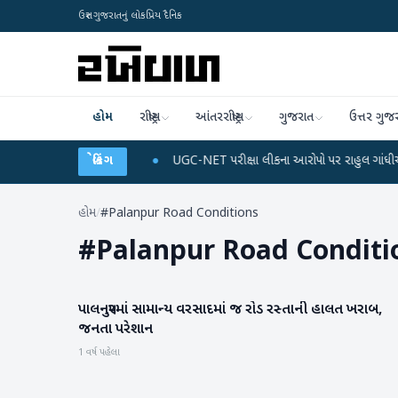
ઉત્તર ગુજરાતનું લોકપ્રિય દૈનિક
હોમ
રાષ્ટ્રીય
આંતરરાષ્ટ્રીય
ગુજરાત
ઉત્તર ગુજ
ાર્જ અને ડેટા પ્લાન
બ્રેકિંગ
●
UGC-NET પરીક્ષા લીકના આરોપો પર રાહુલ ગાંધીએ કેન્દ્ર પર પ્ર
હોમ
/
#Palanpur Road Conditions
#
Palanpur Road Conditi
પાલનપુરમાં સામાન્ય વરસાદમાં જ રોડ રસ્તાની હાલત ખરાબ,
બનાસકાંઠા
જનતા પરેશાન
1 વર્ષ પહેલા