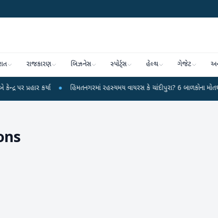
રાત
રાજકારણ
બિઝનેસ
સ્પોર્ટ્સ
હેલ્થ
ગેજેટ
અન
હાર કર્યા
●
હિંમતનગરમાં રહસ્યમય વાયરસ કે ચાંદીપુરા? 6 બાળકોના મોતથી ફફડાટ
ons