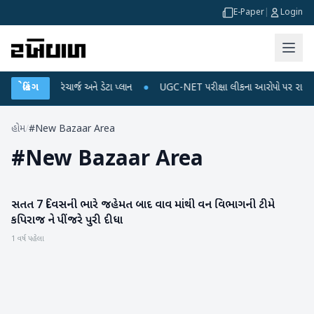
E-Paper
|
Login
છે મોબાઈલ રિચાર્જ અને ડેટા પ્લાન
બ્રેકિંગ
●
UGC-NET પરીક્ષા લીકના આરોપો પર રાહુલ ગાંધીએ 
હોમ
/
#New Bazaar Area
#
New Bazaar Area
સતત 7 દિવસની ભારે જહેમત બાદ વાવ માંથી વન વિભાગની ટીમે
બનાસકાંઠા
કપિરાજ ને પીંજરે પુરી દીધા
1 વર્ષ પહેલા