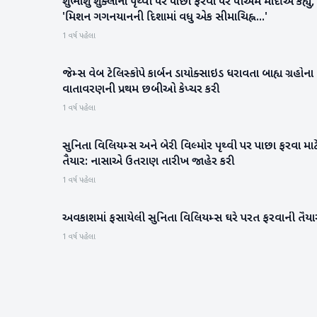
શુભાંશુ શુક્લાના પૃથ્વી પર પાછા ફરવા પર પીએમ મોદીએ કહ્યું,
રાષ્ટ્રીય
'મિશન ગગનયાનની દિશામાં વધુ એક સીમાચિહ્ન...'
1 વર્ષ પહેલા
જેમ્સ વેબ ટેલિસ્કોપે કાર્બન ડાયોક્સાઇડ ધરાવતા બાહ્ય ગ્રહોના
સાયન્સ & ટેકનોલોજી
વાતાવરણની પ્રથમ છબીઓ કેપ્ચર કરી
1 વર્ષ પહેલા
સુનિતા વિલિયમ્સ અને બેરી વિલ્મોર પૃથ્વી પર પાછા ફરવા માટ
સાયન્સ & ટેકનોલોજી
તૈયાર: નાસાએ ઉતરાણ તારીખ જાહેર કરી
1 વર્ષ પહેલા
અવકાશમાં ફસાયેલી સુનિતા વિલિયમ્સ ઘરે પરત ફરવાની તૈયા
આંતરરાષ્ટ્રીય
1 વર્ષ પહેલા