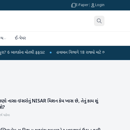
E-Paper
|
Login
્ય
ઈ-પેપર
ળકોના મોતથી ફફડાટ
●
હવામાન વિભાગે 18 રાજ્યો માટે ભારે વરસાદની ચેતવણી જારી 
ણો નાસા-ઇસરોનું NISAR મિશન કેમ ખાસ છે, તેનું કામ શું
રાષ્ટ્રીય
શે?
ર્ષ પહેલા