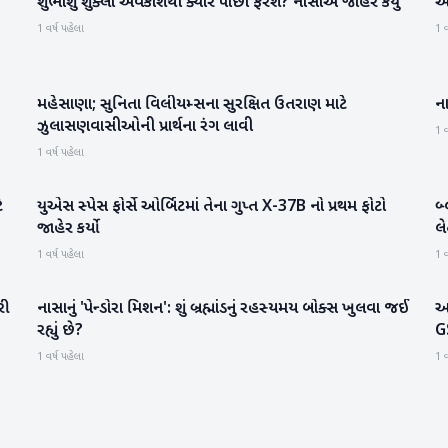
શુભાંશુ શુક્લા અવકાશથી ક્યારે પાછા ફરશે? નાસાએ જાહેર કર્યું
એ
રાષ્ટ્રીય
1 વર્ષ પહેલા
1 વ
મહેસાણા; સુનિતા વિલીયમ્સના સુરક્ષિત ઉતરાણ માટે
ના
મહેસાણા
ઝુલાસણવાસીઓની પ્રાર્થના રંગ લાવી
1 વ
1 વર્ષ પહેલા
ે
યુએસ સ્પેસ ફોર્સે ઓર્બિટમાં તેના ગુપ્ત X-37B નો પ્રથમ ફોટો
બ્
સાયન્સ & ટેકનોલોજી
જાહેર કર્યો
લે
1 વર્ષ પહેલા
1 વ
રી
નાસાનું 'પેન્ડોરા મિશન': શું બ્રહ્માંડનું રહસ્યમય બોક્સ ખુલવા જઈ
અવ
સાયન્સ & ટેકનોલોજી
રહ્યું છે?
G
1 વર્ષ પહેલા
1 વ