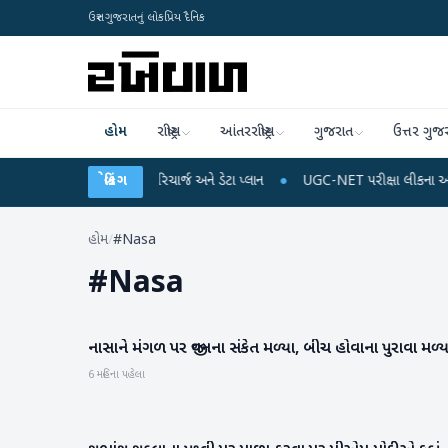
ઉત્તર ગુજરાતનું લોકપ્રિય દૈનિક
હોમ
રાષ્ટ્રીય
આંતરરાષ્ટ્રીય
ગુજરાત
ઉત્તર ગુજ
થઈ શકે છે મોબાઈલ રિચાર્જ અને ડેટા પ્લાન
બ્રેકિંગ
●
UGC-NET પરીક્ષા લીકના આરોપો પર રાહુલ ગ
હોમ
/
#Nasa
#
Nasa
નાસાને મંગળ પર જીવનના સંકેત મળ્યા, બીચ હોવાના પુરાવા મળ્ય
આંતરરાષ્ટ્રીય
6 મહિના પહેલા