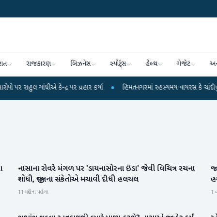
રાત
રાજકારણ
બિઝનેસ
સ્પોર્ટ્સ
હેલ્થ
ગેજેટ
અન
ાંધીએ કેન્દ્ર પર પ્રહાર કર્યા
●
હિંમતનગરમાં રહસ્યમય વાયરસ કે ચાંદીપુરા? 6 બા
ા
નાસાના રોવરે મંગળ પર 'ડાયનાસોરના ઇંડા' જેવી વિચિત્ર રચના
જા
આંતરરાષ્ટ્રીય
શોધી, જીવનના સંકેતોએ મચાવી દીધી હલચલ
હ
11 મહિના પહેલા
1 વ