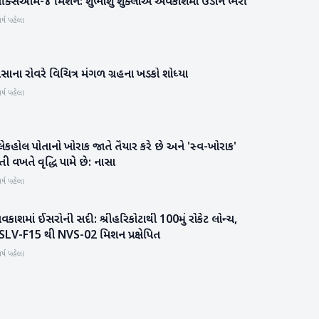
ક્સિઓમ-૪ મિશન: શુભાંશુ શુક્લાએ અવકાશમાં ઉડાન ભરી
રાષ્ટ્રીય
ર્ષ પહેલા
સાના રોવરે વિચિત્ર મંગળ ગ્રહના ખડકો શોધ્યા
સાયન્સ & ટેકનોલોજી
ર્ષ પહેલા
લેકહોલ પોતાનો ખોરાક જાતે તૈયાર કરે છે અને 'સ્વ-ખોરાક'
સાયન્સ & ટેકનોલોજી
તી વખતે વૃદ્ધિ પામે છે: નાસા
ર્ષ પહેલા
કાશમાં ઈસરોની સદી: શ્રીહરિકોટાથી 100મું રોકેટ લોન્ચ,
રાષ્ટ્રીય
SLV-F15 થી NVS-02 મિશન પ્રક્ષેપિત
ર્ષ પહેલા