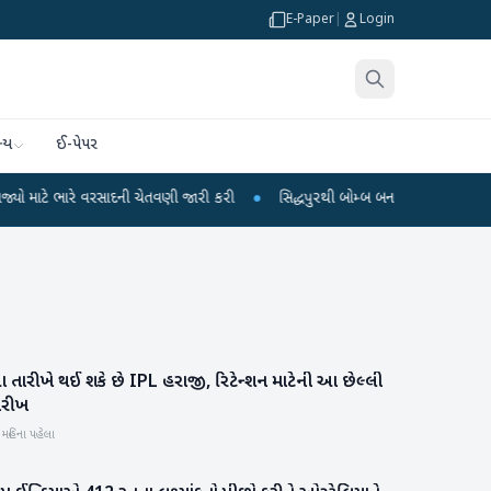
E-Paper
|
Login
્ય
ઈ-પેપર
ભારે વરસાદની ચેતવણી જારી કરી
●
સિદ્ધપુરથી બોમ્બ બનાવવાની સામગ્રી સાથે જૈશના 
 તારીખે થઈ શકે છે IPL હરાજી, રિટેન્શન માટેની આ છેલ્લી
રમતગમત
ારીખ
 મહિના પહેલા