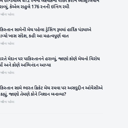
મ ઈન્ડિયાએ 412 રનના લક્ષ્યાંકનો પીછો કરીને ઓસ્ટ્રેલિયાને
રમતગમત
ાવ્યું, કેએલ રાહુલે 176 રનની ઇનિંગ રમી
 મહિના પહેલા
કિસ્તાન સામેની મેચ પહેલા ડ્રેસિંગ રૂમમાં હાર્દિક પંડ્યાએ
રમતગમત
પ્યો ખાસ સંદેશ, કહી આ મહત્વપૂર્ણ વાત
 મહિના પહેલા
રતે મેદાન પર પાકિસ્તાનને હરાવ્યું, જાણો કોણે મેચનો વિરોધ
રમતગમત
ર્યો અને કોણે અભિનંદન આપ્યા
 મહિના પહેલા
કિસ્તાન સામે ભારત ક્રિકેટ મેચ રમવા પર અસદુદ્દીન ઓવૈસીએ
રાષ્ટ્રીય
ં કહ્યું, જાણો તેમણે કોને નિશાન બનાવ્યા?
 મહિના પહેલા