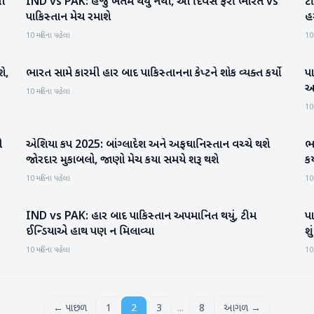
ની
IND vs PAK: હજુ ખતમ થયું નથી, આ દિવસે ફરી ભારત vs
ટી
રમતગમત
પાકિસ્તાન મેચ રમાશે
હર
10 મહિના પહેલા
10
શે,
ભારત સામે કારમી હાર બાદ પાકિસ્તાનના કેપ્ટને શોક વ્યક્ત કર્યો
પા
રમતગમત
આ
10 મહિના પહેલા
10
ી
એશિયા કપ 2025: બાંગ્લાદેશ અને અફઘાનિસ્તાન વચ્ચે થશે
ભા
રમતગમત
જોરદાર મુકાબલો, જાણો મેચ કયા સમયે શરૂ થશે
ક
10 મહિના પહેલા
10
IND vs PAK: હાર બાદ પાકિસ્તાન અપમાનિત થયું, ટીમ
પા
રમતગમત
ઈન્ડિયાએ હાથ પણ ન મિલાવ્યા
શુ
10 મહિના પહેલા
10
...
← પાછળ
1
2
3
8
આગળ →