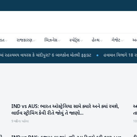
રાત
રાજકારણ
બિઝનેસ
સ્પોર્ટ્સ
હેલ્થ
ગેજેટ
અન
 વાયરસ કે ચાંદીપુરા? 6 બાળકોના મોતથી ફફડાટ
●
હવામાન વિભાગે 18 રાજ્યો માટે 
IND vs AUS: ભારત ઓસ્ટ્રેલિયા સામે ક્યારે અને ક્યાં રમશે,
આ
રમતગમત
લાઈવ સ્ટ્રીમિંગ કેવી રીતે જોવું તે જાણો...
ત
9 મહિના પહેલા
10