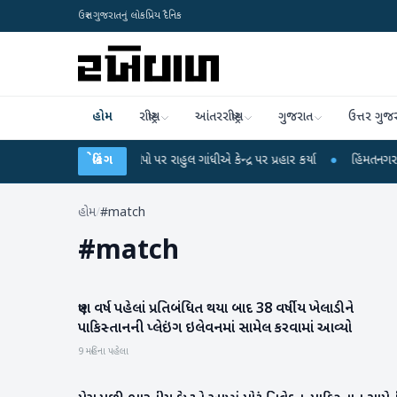
ઉત્તર ગુજરાતનું લોકપ્રિય દૈનિક
હોમ
રાષ્ટ્રીય
આંતરરાષ્ટ્રીય
ગુજરાત
ઉત્તર ગુજ
ક્ષા લીકના આરોપો પર રાહુલ ગાંધીએ કેન્દ્ર પર પ્રહાર કર્યા
બ્રેકિંગ
●
હિંમતનગરમાં રહસ્યમય
હોમ
/
#match
#
match
ત્રણ વર્ષ પહેલાં પ્રતિબંધિત થયા બાદ 38 વર્ષીય ખેલાડીને
રમતગમત
પાકિસ્તાનની પ્લેઇંગ ઇલેવનમાં સામેલ કરવામાં આવ્યો
9 મહિના પહેલા