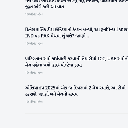
મેચ પછી ભારતીય કેપ્ટને આપ્યું મોટું નિવેદન, પાકિસ્તાન સામે
રમતગમત
જીત અંગે કહી આ વાત
10 મહિના પહેલા
દિનેશ કાર્તિક ટીમ ઈન્ડિયાનો કેપ્ટન બન્યો, આ ટુર્નામેન્ટમાં ચમક
રમતગમત
IND vs PAK મેચમાં શું થશે? જાણો...
10 મહિના પહેલા
પાકિસ્તાન સામે કાર્યવાહી કરવાની તૈયારીમાં ICC, UAE સામેન
રમતગમત
મેચ પહેલા થયો હાઇ-વોલ્ટેજ ડ્રામા
10 મહિના પહેલા
એશિયા કપ 2025માં એક જ દિવસમાં 2 મેચ રમાશે, આ ટીમો
રમતગમત
ટકરાશે, જાણો બંને મેચનો સમય
10 મહિના પહેલા