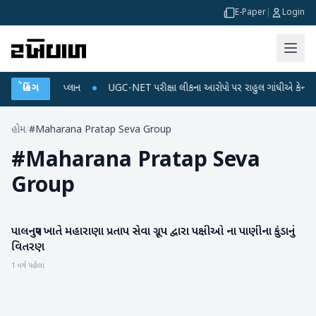
E-Paper
|
Login
ર્જ અને ડેટા પ્લાન
બ્રેકિંગ
●
UGC-NET પરીક્ષા લીકના આરોપો પર રાહુલ ગાંધીએ કેન્દ્ર પર પ્ર
હોમ
/
#Maharana Pratap Seva Group
#
Maharana Pratap Seva
Group
પાલનપુર ખાતે મહારાણા પ્રતાપ સેવા ગ્રૂપ દ્વારા પક્ષીઓ ના પાણીના કુંડાનું
બનાસકાંઠા
વિતરણ
1 વર્ષ પહેલા