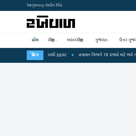
ઉત્તર ગુજરાતનું લોકપ્રિય દૈનિક
હોમ
રાષ્ટ્રીય
આંતરરાષ્ટ્રીય
ગુજરાત
ઉત્તર ગુજ
રા? 6 બાળકોના મોતથી ફફડાટ
બ્રેકિંગ
●
હવામાન વિભાગે 18 રાજ્યો માટે ભારે વરસાદની ચેતવ