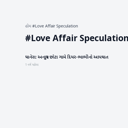
હોમ
/
#Love Affair Speculation
#
Love Affair Speculatio
ધાનેરા: અનાપુર છોટા ગામે દિયર-ભાભીનો આપઘાત
બનાસકાંઠા
1 વર્ષ પહેલા