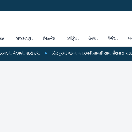
રાત
રાજકારણ
બિઝનેસ
સ્પોર્ટ્સ
હેલ્થ
ગેજેટ
અન
ણી જારી કરી
●
સિદ્ધપુરથી બોમ્બ બનાવવાની સામગ્રી સાથે જૈશના 5 શંકાસ્પદ આતંકી ઝ