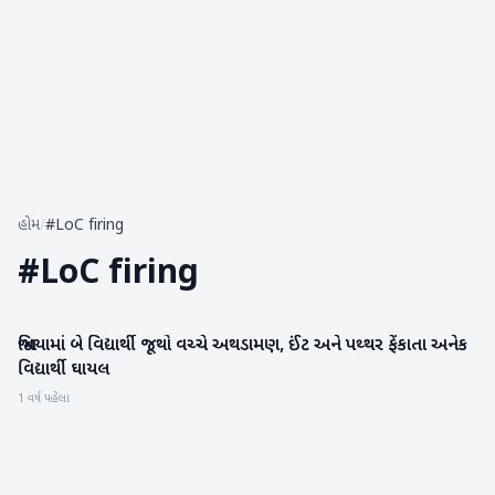
હોમ
/
#LoC firing
#
LoC firing
જામિયામાં બે વિદ્યાર્થી જૂથો વચ્ચે અથડામણ, ઈંટ અને પથ્થર ફેંકાતા અનેક
રાષ્ટ્રીય
વિદ્યાર્થી ઘાયલ
1 વર્ષ પહેલા