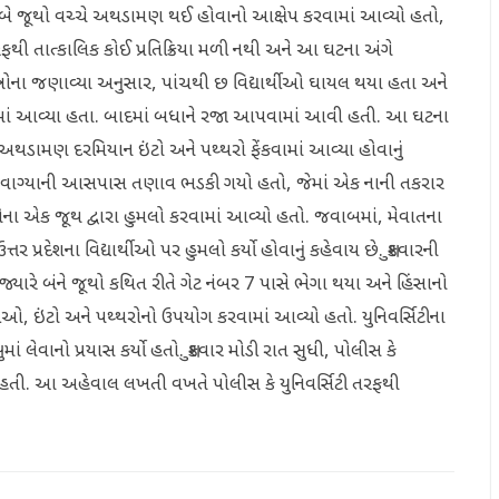
્થીઓના બે જૂથો વચ્ચે અથડામણ થઈ હોવાનો આક્ષેપ કરવામાં આવ્યો હતો,
ફથી તાત્કાલિક કોઈ પ્રતિક્રિયા મળી નથી અને આ ઘટના અંગે
્રોના જણાવ્યા અનુસાર, પાંચથી છ વિદ્યાર્થીઓ ઘાયલ થયા હતા અને
જવામાં આવ્યા હતા. બાદમાં બધાને રજા આપવામાં આવી હતી. આ ઘટના
ાં અથડામણ દરમિયાન ઇંટો અને પથ્થરો ફેંકવામાં આવ્યા હોવાનું
ાત્રે 11 વાગ્યાની આસપાસ તણાવ ભડકી ગયો હતો, જેમાં એક નાની તકરાર
થીઓના એક જૂથ દ્વારા હુમલો કરવામાં આવ્યો હતો. જવાબમાં, મેવાતના
ર પ્રદેશના વિદ્યાર્થીઓ પર હુમલો કર્યો હોવાનું કહેવાય છે. શુક્રવારની
ારે બંને જૂથો કથિત રીતે ગેટ નંબર 7 પાસે ભેગા થયા અને હિંસાનો
ઓ, ઇંટો અને પથ્થરોનો ઉપયોગ કરવામાં આવ્યો હતો. યુનિવર્સિટીના
 લેવાનો પ્રયાસ કર્યો હતો. શુક્રવાર મોડી રાત સુધી, પોલીસ કે
 ન હતી. આ અહેવાલ લખતી વખતે પોલીસ કે યુનિવર્સિટી તરફથી