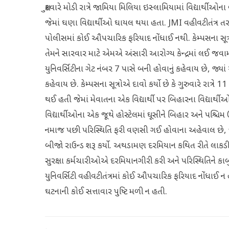
શુક્રવારે મોડી રાત્રે જામિયા મિલિયા ઇસ્લામિયામાં વિદ્યાર
જેમાં ઘણા વિદ્યાર્થીઓ ઘાયલ થયા હતા. JMI વહીવટીતંત્ર તર
પોલીસમાં કોઈ ઔપચારિક ફરિયાદ નોંધાઈ નથી. કેમ્પસના સૂત
તેમને સારવાર માટે એમએ અંસારી આરોગ્ય કેન્દ્રમાં લઈ 
યુનિવર્સિટીના ગેટ નંબર 7 પાસે બની હોવાનું કહેવાય છે, જ્ય
કહેવાય છે. કેમ્પસના સૂત્રોએ દાવો કર્યો છે કે ગુરુવારે ર
થઈ હતી જેમાં મેવાતના એક વિદ્યાર્થી પર બિહારના વિદ્યાર્
વિદ્યાર્થીઓના એક જૂથે હોસ્ટેલમાં ઘૂસીને બિહાર અને પશ્ચિમ ઉત્ત
નમાજ પછી પરિસ્થિતિ ફરી વણસી ગઈ હોવાના અહેવાલ છે, જ્ય
બીજો રાઉન્ડ શરૂ કર્યો. અથડામણ દરમિયાન કથિત રીતે લાકડી
સુરક્ષા કર્મચારીઓએ દરમિયાનગીરી કરી અને પરિસ્થિતિને કાબુમાં
યુનિવર્સિટી વહીવટીતંત્રમાં કોઈ ઔપચારિક ફરિયાદ નોંધાઈ
ઘટનાની કોઈ સત્તાવાર પુષ્ટિ મળી ન હતી.