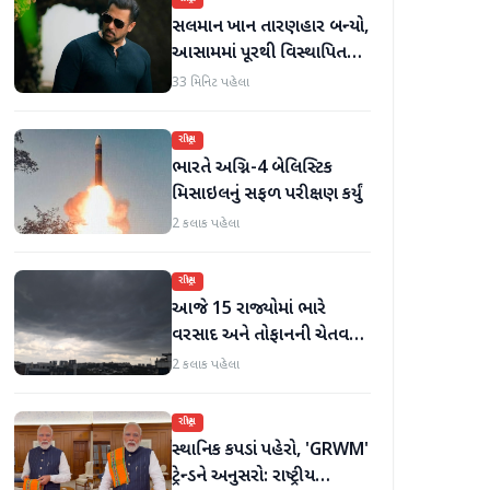
સલમાન ખાન તારણહાર બન્યો,
આસામમાં પૂરથી વિસ્થાપિત
થયેલા પરિવારોને 500 નવા ઘર
33 મિનિટ પહેલા
પૂરા પાડ્યા
રાષ્ટ્રીય
ભારતે અગ્નિ-4 બેલિસ્ટિક
મિસાઇલનું સફળ પરીક્ષણ કર્યું
2 કલાક પહેલા
રાષ્ટ્રીય
આજે 15 રાજ્યોમાં ભારે
વરસાદ અને તોફાનની ચેતવણી
જારી
2 કલાક પહેલા
રાષ્ટ્રીય
સ્થાનિક કપડાં પહેરો, 'GRWM'
ટ્રેન્ડને અનુસરો: રાષ્ટ્રીય