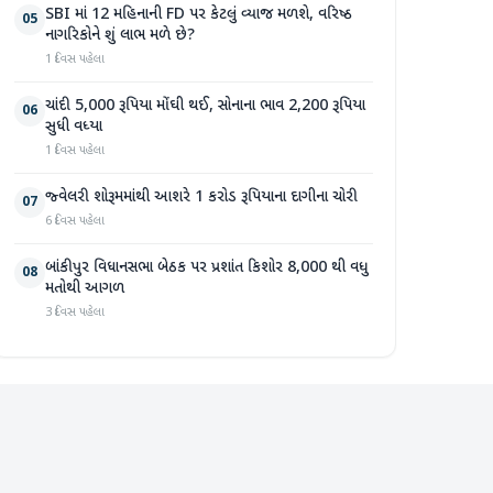
SBI માં 12 મહિનાની FD પર કેટલું વ્યાજ મળશે, વરિષ્ઠ
05
નાગરિકોને શું લાભ મળે છે?
1 દિવસ પહેલા
ચાંદી 5,000 રૂપિયા મોંઘી થઈ, સોનાના ભાવ 2,200 રૂપિયા
06
સુધી વધ્યા
1 દિવસ પહેલા
જ્વેલરી શોરૂમમાંથી આશરે 1 કરોડ રૂપિયાના દાગીના ચોરી
07
6 દિવસ પહેલા
બાંકીપુર વિધાનસભા બેઠક પર પ્રશાંત કિશોર 8,000 થી વધુ
08
મતોથી આગળ
3 દિવસ પહેલા