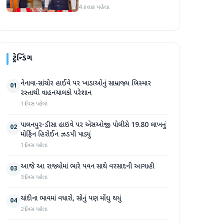
હાથવણાટ દિવસ પર
4 કલાક પહેલા
પ્રધાનમંત્રી મોદી
ટ્રેન્ડિંગ
નેનાવા-સાંચોર હાઈવે પર ખાડાઓનું સામ્રાજ્ય બિસ્માર
01
રસ્તાથી વાહનચાલકો પરેશાન
1 દિવસ પહેલા
પાલનપુર-ડીસા હાઇવે પર એસઓજી પોલીસે 19.80 લાખનું
02
મોર્ફિન હિરોઈન ઝડપી પાડ્યું
1 દિવસ પહેલા
આજે આ રાજ્યોમાં ભારે પવન સાથે વરસાદની આગાહી
03
3 દિવસ પહેલા
ચાંદીના ભાવમાં વધારો, સોનું પણ મોંઘુ થયું
04
2 દિવસ પહેલા