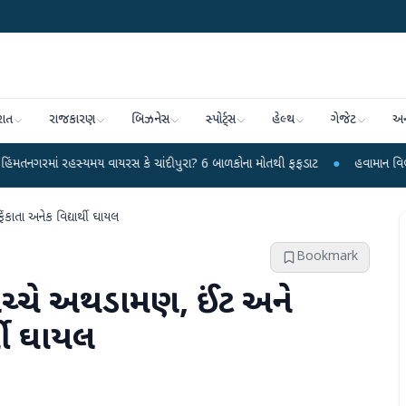
રાત
રાજકારણ
બિઝનેસ
સ્પોર્ટ્સ
હેલ્થ
ગેજેટ
અન
યમય વાયરસ કે ચાંદીપુરા? 6 બાળકોના મોતથી ફફડાટ
●
હવામાન વિભાગે 18 રાજ્યો મા
ંકાતા અનેક વિદ્યાર્થી ઘાયલ
Bookmark
થો વચ્ચે અથડામણ, ઈંટ અને
્થી ઘાયલ