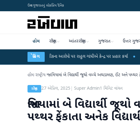
ઉત્તર ગુજરાતનું લોકપ્રિય દૈનિક
હોમ
રાષ્ટ્રીય
આંતરરાષ્ટ્રીય
ગુજરાત
ઉત્તર ગુજ
 પરીક્ષા લીકના આરોપો પર રાહુલ ગાંધીએ કેન્દ્ર પર પ્રહાર કર્યા
બ્રેકિંગ
●
હિંમતનગરમાં રહસ્
હોમ
/
રાષ્ટ્રીય
/
જામિયામાં બે વિદ્યાર્થી જૂથો વચ્ચે અથડામણ, ઈંટ અને પથ્થર ફે
27 એપ્રિલ, 2025
|
Super Admin
1
મિનિટ વાંચન
રાષ્ટ્રીય
જામિયામાં બે વિદ્યાર્થી જૂ
પથ્થર ફેંકાતા અનેક વિદ્યાર