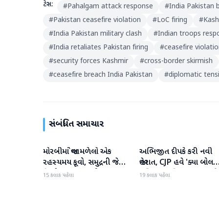
ટેગ્સ:
#
Pahalgam attack response
#
India Pakistan 
#
Pakistan ceasefire violation
#
LoC firing
#
Kash
#
India Pakistan military clash
#
Indian troops resp
#
India retaliates Pakistan firing
#
ceasefire violat
#
security forces Kashmir
#
cross-border skirmish
#
ceasefire breach India Pakistan
#
diplomatic tens
સંબંધિત સમાચાર
મોરબીમાં જોવા મળેલો એક
અભિજીત દીપકે કરી નવી
રાષ્ટ્રીય
રાષ્ટ્રીય
રહસ્યમય કૂવો, સમુદ્રની જેમ
જાહેરાત, CJP હવે 'ક્યા બોલત
હિલોળા ખાતું પાણી
પબ્લિક' અભિયાન શરૂ કરશે
15 કલાક પહેલા
19 કલાક પહેલા