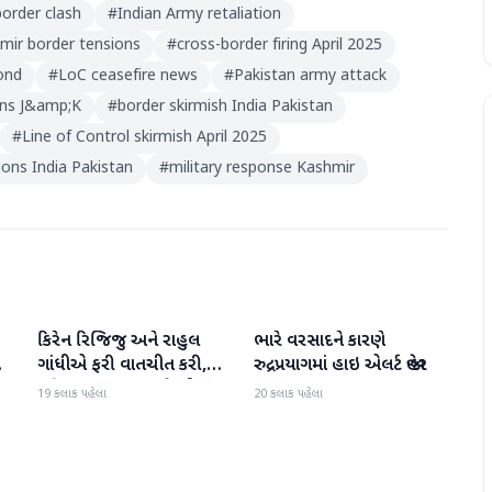
border clash
#
Indian Army retaliation
mir border tensions
#
cross-border firing April 2025
ond
#
LoC ceasefire news
#
Pakistan army attack
ions J&amp;K
#
border skirmish India Pakistan
#
Line of Control skirmish April 2025
ions India Pakistan
#
military response Kashmir
કિરેન રિજિજુ અને રાહુલ
ભારે વરસાદને કારણે
રાષ્ટ્રીય
રાષ્ટ્રીય
ી
ગાંધીએ ફરી વાતચીત કરી,
રુદ્રપ્રયાગમાં હાઇ એલર્ટ જાહેર
મહિલા અનામત અને સીમાંકન
19 કલાક પહેલા
20 કલાક પહેલા
બિલ પર ચર્ચા કરી