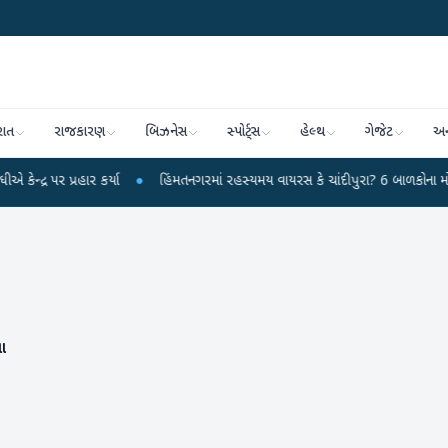
રાત
રાજકારણ
બિઝનેસ
સ્પોર્ટ્સ
હેલ્થ
ગેજેટ
અન
પ્રહાર કર્યા
●
હિંમતનગરમાં રહસ્યમય વાયરસ કે ચાંદીપુરા? 6 બાળકોના મોતથી ફફડા
ા