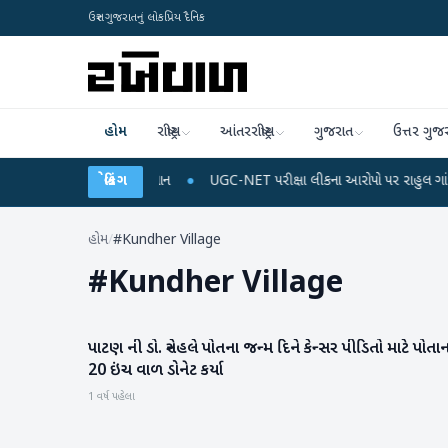
ઉત્તર ગુજરાતનું લોકપ્રિય દૈનિક
હોમ
રાષ્ટ્રીય
આંતરરાષ્ટ્રીય
ગુજરાત
ઉત્તર ગુજ
રિચાર્જ અને ડેટા પ્લાન
બ્રેકિંગ
●
UGC-NET પરીક્ષા લીકના આરોપો પર રાહુલ ગાંધીએ કેન્દ્ર પર 
હોમ
/
#Kundher Village
#
Kundher Village
પાટણ ની ડો. સ્નેહલે પોતના જન્મ દિને કેન્સર પીડિતો માટે પોતાન
પાટણ
20 ઇંચ વાળ ડોનેટ કર્યા
1 વર્ષ પહેલા