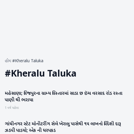
હોમ
/
#Kheralu Taluka
#
Kheralu Taluka
મહેસાણા; વિજપુરના ગ્રામ્ય વિસ્તારમાં સાડા છ ઇંચ વરસાદ રોડ રસ્તા
મહેસાણા
પાણી થી ભરાયા
1 વર્ષ પહેલા
ગાંધીનગર સ્ટેટ મોનીટરીંગ સેલે ખેરાલુ પાસેથી ૧૫ લાખનો વિદેશી દારૂ
મહેસાણા
ઝડપી પાડયો; એક ની ધરપકડ