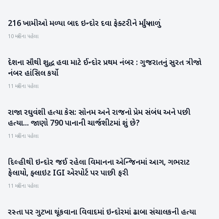
216 ખામીઓ મળ્યા બાદ ઇન્દોર દવા ફેક્ટરીને માર્યું તાળું
રાષ્ટ્રીય
10 મહિના પહેલા
દેશના સૌથી શુદ્ધ હવા માટે ઈન્દોર પ્રથમ નંબર : ગુજરાતનું સુરત ત્રીજો
રાષ્ટ્રીય
નંબર હાંસિલ કર્યો
11 મહિના પહેલા
રાજા રઘુવંશી હત્યા કેસ: સોનમ અને રાજનો પ્રેમ સંબંધ અને પછી
રાષ્ટ્રીય
હત્યા... જાણો 790 પાનાની ચાર્જશીટમાં શું છે?
11 મહિના પહેલા
દિલ્હીથી ઇન્દોર જઈ રહેલા વિમાનના એન્જિનમાં આગ, ગભરાટ
રાષ્ટ્રીય
ફેલાયો, ફ્લાઇટ IGI એરપોર્ટ પર પાછી ફરી
11 મહિના પહેલા
રસ્તા પર ગુટખા થૂંકવાના વિવાદમાં ઇન્દોરમાં ઢાબા સંચાલકની હત્યા
રાષ્ટ્રીય