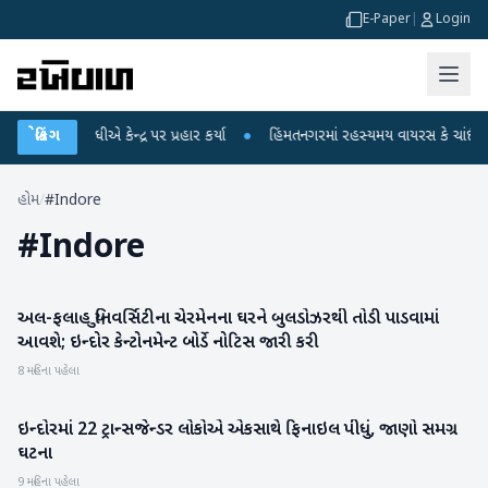
E-Paper
|
Login
હુલ ગાંધીએ કેન્દ્ર પર પ્રહાર કર્યા
બ્રેકિંગ
●
હિંમતનગરમાં રહસ્યમય વાયરસ કે ચાંદીપુરા?
હોમ
/
#Indore
#
Indore
અલ-ફલાહ યુનિવર્સિટીના ચેરમેનના ઘરને બુલડોઝરથી તોડી પાડવામાં
રાષ્ટ્રીય
આવશે; ઇન્દોર કેન્ટોનમેન્ટ બોર્ડે નોટિસ જારી કરી
8 મહિના પહેલા
ઇન્દોરમાં 22 ટ્રાન્સજેન્ડર લોકોએ એકસાથે ફિનાઇલ પીધું, જાણો સમગ્ર
રાષ્ટ્રીય
ઘટના
9 મહિના પહેલા