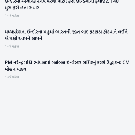
ઇન્દોરમાં અચાનક રનવે પરથી પાછી ફરી ઇન્ડિગોની ફ્લાઇટ, 140
રાષ્ટ્રીય
મુસાફરો હતા સવાર
1 વર્ષ પહેલા
મધ્યપ્રદેશના ઈન્દોરના મહુમાં ભારતની જીત બાદ ફટાકડા ફોડવાને લઈને
રાષ્ટ્રીય
બે પક્ષો આમને સામને
1 વર્ષ પહેલા
PM નરેન્દ્ર મોદી ભોપાલમાં ગ્લોબલ ઇન્વેસ્ટર સમિટનું કરશે ઉદ્ઘાટન: CM
રાષ્ટ્રીય
મોહન યાદવ
1 વર્ષ પહેલા