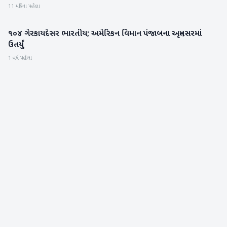
11 મહિના પહેલા
૧૦૪ ગેરકાયદેસર ભારતીય; અમેરિકન વિમાન પંજાબના અમૃતસરમાં
રાષ્ટ્રીય
ઉતર્યું
1 વર્ષ પહેલા