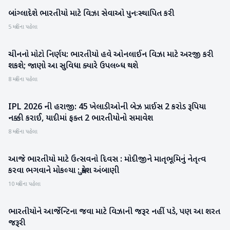
બાંગ્લાદેશે ભારતીયો માટે વિઝા સેવાઓ પુનઃસ્થાપિત કરી
રાષ્ટ્રીય
5 મહિના પહેલા
ચીનનો મોટો નિર્ણય: ભારતીયો હવે ઓનલાઈન વિઝા માટે અરજી કરી
આંતરરાષ્ટ્રીય
શકશે; જાણો આ સુવિધા ક્યારે ઉપલબ્ધ થશે
8 મહિના પહેલા
IPL 2026 ની હરાજી: 45 ખેલાડીઓની બેઝ પ્રાઈસ 2 કરોડ રૂપિયા
રમતગમત
નક્કી કરાઈ, યાદીમાં ફક્ત 2 ભારતીયોનો સમાવેશ
8 મહિના પહેલા
આજે ભારતીયો માટે ઉત્‍સવનો દિવસ : મોદીજીને માતૃભૂમિનું નેતૃત્‍વ
રાષ્ટ્રીય
કરવા ભગવાને મોકલ્‍યા : મુકેશ અંબાણી
10 મહિના પહેલા
ભારતીયોને આર્જેન્ટિના જવા માટે વિઝાની જરૂર નહીં પડે, પણ આ શરત
આંતરરાષ્ટ્રીય
જરૂરી