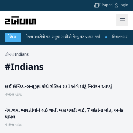
E-Paper
|
Login
 પરીક્ષા લીકના આરોપો પર રાહુલ ગાંધીએ કેન્દ્ર પર પ્રહાર કર્યા
બ્રેકિંગ
●
હિંમતનગરમાં રહસ
હોમ
/
#Indians
#
Indians
મુંબઈ ઈન્ડિયન્સના મુખ્ય કોચે રોહિત શર્મા અંગે મોટું નિવેદન આપ્યું
રમતગમત
4 મહિના પહેલા
નેપાળમાં ભારતીયોને લઈ જતી બસ પલટી ગઈ, 7 લોકોના મોત, અનેક
રાષ્ટ્રીય
ઘાયલ
4 મહિના પહેલા