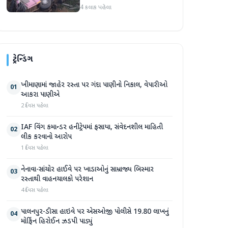
પરથી પડી ગયા, 40 મુસાફરો
4 કલાક પહેલા
ઘાયલ
ટ્રેન્ડિંગ
ખીમાણામાં જાહેર રસ્તા પર ગંદા પાણીનો નિકાલ, વેપારીઓ
01
આકરા પાણીએ
2 દિવસ પહેલા
IAF વિંગ કમાન્ડર હનીટ્રેપમાં ફસાયા, સંવેદનશીલ માહિતી
02
લીક કરવાનો આરોપ
1 દિવસ પહેલા
નેનાવા-સાંચોર હાઈવે પર ખાડાઓનું સામ્રાજ્ય બિસ્માર
03
રસ્તાથી વાહનચાલકો પરેશાન
4 દિવસ પહેલા
પાલનપુર-ડીસા હાઇવે પર એસઓજી પોલીસે 19.80 લાખનું
04
મોર્ફિન હિરોઈન ઝડપી પાડ્યું