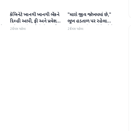
કેબિનેટે ખાનગી ખાનગી બેંકને
"મારો જીવ જોખમમાં છે,"
રાષ્ટ્રીય
રાષ્ટ્રીય
દિલ્હી આપી, ફી અને પ્રવેશ
ભૂખ હડતાળ પર રહેલા
ટે
માટે નવા નિયમો વિશે જાણો
ઝારખંડના વિદ્યાર્થી નેતા દેવેન્દ્ર
2 દિવસ પહેલા
2 દિવસ પહેલા
નાથ મહતોની તબિયત ખરાબ