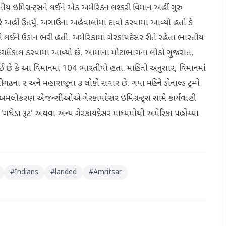
ય ઇમિગ્રન્ટ્સને લઈને એક અમેરિકન લશ્કરી વિમાન અહીં ગુરુ
ે અહીં ઉતર્યું. અગાઉના અહેવાલોમાં દાવો કરવામાં આવ્યો હતો કે
ે લઈને ઉડાન ભરી હતી. અમેરિકામાં ગેરકાયદેસર રીતે રહેતા ભારતીય
 દેશનિકાલ કરવામાં આવ્યો છે. આમાંના મોટાભાગના લોકો ગુજરાત,
થઈ છે કે આ વિમાનમાં 104 ભારતીયો હતા. માહિતી અનુસાર, વિમાનમાં
ા ૨ અને મહારાષ્ટ્રના ૩ લોકો સવાર છે. ગયા મહિને ડોનાલ્ડ ટ્રમ્પે
યદા અમલીકરણ એજન્સીઓએ ગેરકાયદેસર ઇમિગ્રન્ટ્સ સામે કાર્યવાહી
 'ગધેડા રૂટ' અથવા અન્ય ગેરકાયદેસર માધ્યમોથી અમેરિકા પહોંચ્યા
#
Indians
#
landed
#
Amritsar