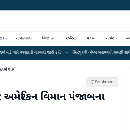
રાત
રાજકારણ
બિઝનેસ
સ્પોર્ટ્સ
હેલ્થ
ગેજેટ
અન
વરસાદની ચેતવણી જારી કરી
●
સિદ્ધપુરથી બોમ્બ બનાવવાની સામગ્રી સાથે જૈશના 5 શંકા
ાં ઉતર્યું
Bookmark
; અમેરિકન વિમાન પંજાબના