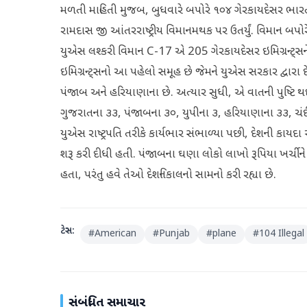
મળતી માહિતી મુજબ, બુધવારે બપોરે ૧૦૪ ગેરકાયદેસર ભારતી
રામદાસ જી આંતરરાષ્ટ્રીય વિમાનમથક પર ઉતર્યું. વિમાન બપોર
યુએસ લશ્કરી વિમાન C-17 એ 205 ગેરકાયદેસર ઇમિગ્રન્ટ્સન
ઇમિગ્રન્ટ્સનો આ પહેલો સમૂહ છે જેમને યુએસ સરકાર દ્વારા
પંજાબ અને હરિયાણાના છે. અત્યાર સુધી, એ વાતની પુષ્ટિ 
ગુજરાતના ૩૩, પંજાબના ૩૦, યુપીના ૩, હરિયાણાના ૩૩, ચંદીગઢન
યુએસ રાષ્ટ્રપતિ તરીકે કાર્યભાર સંભાળ્યા પછી, દેશની કા
શરૂ કરી દીધી હતી. પંજાબના ઘણા લોકો લાખો રૂપિયા ખર્ચીને
હતા, પરંતુ હવે તેઓ દેશનિકાલનો સામનો કરી રહ્યા છે.
ટેગ્સ:
#
American
#
Punjab
#
plane
#
104 Illegal
સંબંધિત સમાચાર