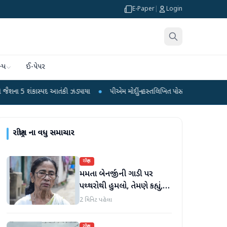
E-Paper
|
Login
્ય
ઈ-પેપર
સ્પદ આતંકી ઝડપાયા
●
પીએમ મોદીનું હસ્તલિખિત પોસ્ટકાર્ડ વિક્રમ-1 રોકેટમાં અવકાશમાં
રાષ્ટ્રીય
ના વધુ સમાચાર
રાષ્ટ્રીય
મમતા બેનર્જીની ગાડી પર
પથ્થરોથી હુમલો, તેમણે કહ્યું,
'મારું માથું ફૂટી ગયું હોત'
2 મિનિટ પહેલા
રાષ્ટ્રીય