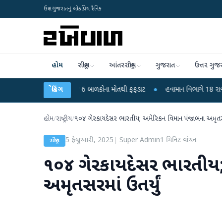
ઉત્તર ગુજરાતનું લોકપ્રિય દૈનિક
હોમ
રાષ્ટ્રીય
આંતરરાષ્ટ્રીય
ગુજરાત
ઉત્તર ગુજ
સ કે ચાંદીપુરા? 6 બાળકોના મોતથી ફફડાટ
બ્રેકિંગ
●
હવામાન વિભાગે 18 રાજ્યો માટે ભારે 
હોમ
/
રાષ્ટ્રીય
/
૧૦૪ ગેરકાયદેસર ભારતીય; અમેરિકન વિમાન પંજાબના અમૃતસરમ
5 ફેબ્રુઆરી, 2025
|
Super Admin
1
મિનિટ વાંચન
રાષ્ટ્રીય
૧૦૪ ગેરકાયદેસર ભારતીય
અમૃતસરમાં ઉતર્યું