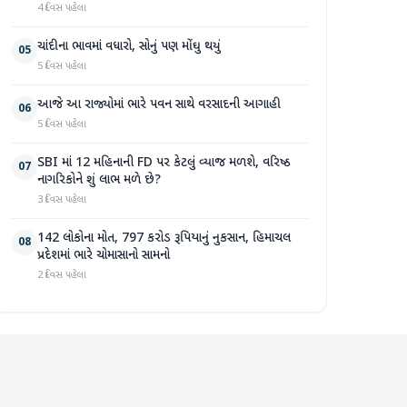
4 દિવસ પહેલા
ચાંદીના ભાવમાં વધારો, સોનું પણ મોંઘુ થયું
05
5 દિવસ પહેલા
આજે આ રાજ્યોમાં ભારે પવન સાથે વરસાદની આગાહી
06
5 દિવસ પહેલા
SBI માં 12 મહિનાની FD પર કેટલું વ્યાજ મળશે, વરિષ્ઠ
07
નાગરિકોને શું લાભ મળે છે?
3 દિવસ પહેલા
142 લોકોના મોત, 797 કરોડ રૂપિયાનું નુકસાન, હિમાચલ
08
પ્રદેશમાં ભારે ચોમાસાનો સામનો
2 દિવસ પહેલા