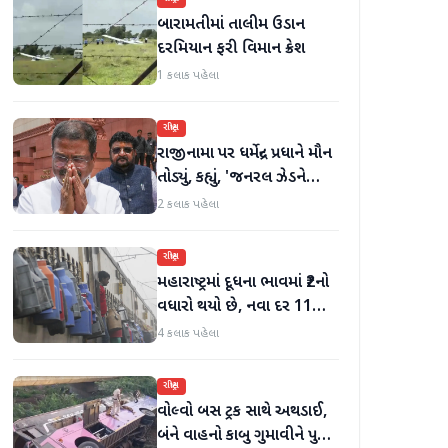
બારામતીમાં તાલીમ ઉડાન
દરમિયાન ફરી વિમાન ક્રેશ
1 કલાક પહેલા
રાષ્ટ્રીય
રાજીનામા પર ધર્મેન્દ્ર પ્રધાને મૌન
તોડ્યું, કહ્યું, 'જનરલ ઝેડને
ગેરમાર્ગે દોરવાનો પ્રયાસ
2 કલાક પહેલા
કરવામાં આવ્યો, મારા માટે પદ
મહત્વનું નથી'
રાષ્ટ્રીય
મહારાષ્ટ્રમાં દૂધના ભાવમાં ₹2નો
વધારો થયો છે, નવા દર 11
ઓગસ્ટથી અમલમાં
4 કલાક પહેલા
રાષ્ટ્રીય
વોલ્વો બસ ટ્રક સાથે અથડાઈ,
બંને વાહનો કાબુ ગુમાવીને પુલ