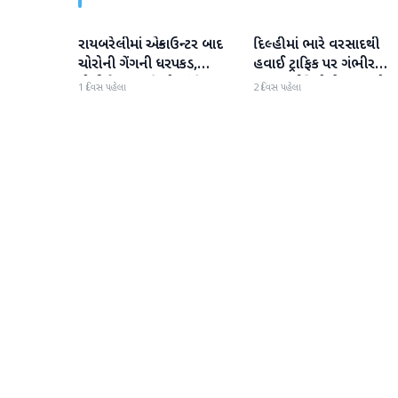
રાયબરેલીમાં એન્કાઉન્ટર બાદ
દિલ્હીમાં ભારે વરસાદથી
રાષ્ટ્રીય
રાષ્ટ્રીય
ચોરોની ગેંગની ધરપકડ,
હવાઈ ટ્રાફિક પર ગંભીર
પોલીસે 12.4 કિલો ચાંદીના
અસર; ઈન્ડિગોએ મુસાફરો મા
1 દિવસ પહેલા
2 દિવસ પહેલા
દાગીના જપ્ત કર્યા
એડવાઈઝરી જાહેર કરી