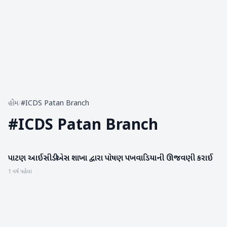
હોમ
/
#ICDS Patan Branch
#
ICDS Patan Branch
પાટણ આઈસીડીએસ શાખા દ્વારા પોષણ પખવાડિયાની ઊજવણી કરાઈ
પાટણ
1 વર્ષ પહેલા