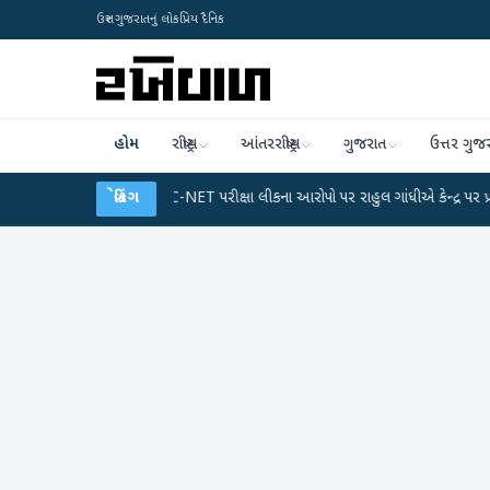
ઉત્તર ગુજરાતનું લોકપ્રિય દૈનિક
હોમ
રાષ્ટ્રીય
આંતરરાષ્ટ્રીય
ગુજરાત
ઉત્તર ગુજ
્લાન
●
UGC-NET પરીક્ષા લીકના આરોપો પર રાહુલ ગાંધીએ કેન્દ્ર પર પ્રહાર કર્યા
બ્રેકિંગ
●