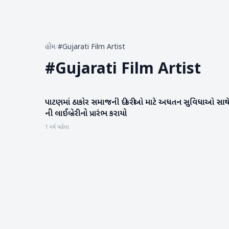
હોમ
/
#Gujarati Film Artist
#
Gujarati Film Artist
પાટણમાં ઠાકોર સમાજની દીકરીઓ માટે અધતન સુવિધાઓ સાથ
પાટણ
ની લાઈબ્રેરી નો પ્રારંભ કરાયો
1 વર્ષ પહેલા