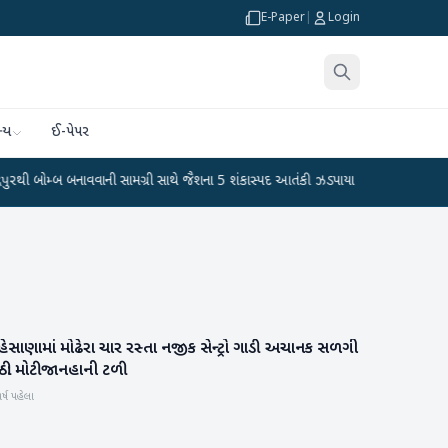
E-Paper
|
Login
્ય
ઈ-પેપર
બ બનાવવાની સામગ્રી સાથે જૈશના 5 શંકાસ્પદ આતંકી ઝડપાયા
●
પીએમ મોદીનું હસ્તલિખિત
ેસાણામાં મોઢેરા ચાર રસ્તા નજીક સેન્ટ્રો ગાડી અચાનક સળગી
મહેસાણા
ઠી: મોટી જાનહાની ટળી
ર્ષ પહેલા