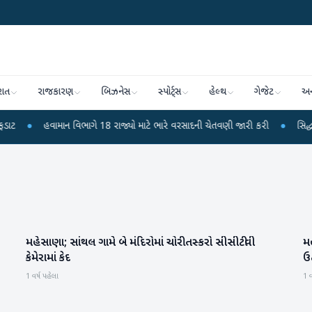
રાત
રાજકારણ
બિઝનેસ
સ્પોર્ટ્સ
હેલ્થ
ગેજેટ
અન
હવામાન વિભાગે 18 રાજ્યો માટે ભારે વરસાદની ચેતવણી જારી કરી
●
સિદ્ધપુરથી બોમ્
મહેસાણા; સાંથલ ગામે બે મંદિરોમાં ચોરી તસ્કરો સીસીટીવી
મહ
મહેસાણા
કેમેરામાં કેદ
ઉ
1 વર્ષ પહેલા
1 વ