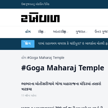
ઉત્તર ગુજરાતનું લોકપ્રિય દૈનિક
હોમ
રાષ્ટ્રીય
આંતરરાષ્ટ્રીય
ગુજરાત
ઉત્તર ગુજ
ર્યા
●
હિંમતનગરમાં રહસ્યમય વાયરસ કે ચાંદીપુરા? 6 બાળકોના મોતથી ફફડાટ
બ્રેકિંગ
●
હોમ
/
#Goga Maharaj Temple
#
Goga Maharaj Temple
ભાભરના મોતીસરી ગામે ગોગા મહારાજના મંદિરમાં તસ્કરો
બનાસકાંઠા
ત્રાટકયા
11 મહિના પહેલા