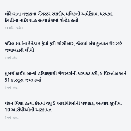
લોરેન્સના નજીકના ગેંગસ્ટર રણદીપ મલિકની અમેરિકામાં ધરપકડ,
રાષ્ટ્રીય
દિલ્હીના નાદિર શાહ હત્યા કેસમાં વોન્ટેડ હતો
11 મહિના પહેલા
કપિલ શર્માના કેનેડા કાફેમાં ફરી ગોળીબાર, જેલમાં બંધ કુખ્યાત ગેંગસ્ટરે
રાષ્ટ્રીય
જવાબદારી લીધી
1 વર્ષ પહેલા
મુંબઈ ક્રાઈમ બ્રાન્ચે હરિયાણાથી ગેંગસ્ટરોની ધરપકડ કરી, 5 પિસ્તોલ અને
રાષ્ટ્રીય
51 કારતૂસ જપ્ત કર્યા
1 વર્ષ પહેલા
ચંદન મિશ્રા હત્યા કેસમાં વધુ 5 આરોપીઓની ધરપકડ, અત્યાર સુધીમાં
રાષ્ટ્રીય
10 આરોપીઓની અટકાયત
1 વર્ષ પહેલા