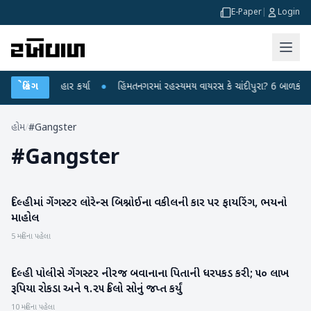
E-Paper
|
Login
ન્દ્ર પર પ્રહાર કર્યા
બ્રેકિંગ
●
હિંમતનગરમાં રહસ્યમય વાયરસ કે ચાંદીપુરા? 6 બાળકોના મો
હોમ
/
#Gangster
#
Gangster
દિલ્હીમાં ગેંગસ્ટર લોરેન્સ બિશ્નોઈના વકીલની કાર પર ફાયરિંગ, ભયનો
રાષ્ટ્રીય
માહોલ
5 મહિના પહેલા
દિલ્હી પોલીસે ગેંગસ્ટર નીરજ બવાનાના પિતાની ધરપકડ કરી; ૫૦ લાખ
રાષ્ટ્રીય
રૂપિયા રોકડા અને ૧.૨૫ કિલો સોનું જપ્ત કર્યું
10 મહિના પહેલા