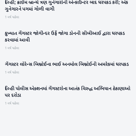
દિલ્હી; ક્રાઈમ બ્રાન્ચે ત્રણ ગુનેગારોની એન્કાઉન્ટર બાદ ધરપકડ કરી; એક
રાષ્ટ્રીય
ગુનેગારને પગમાં ગોળી વાગી
1 વર્ષ પહેલા
કુખ્યાત ગેંગસ્ટર જોગીન્દર ઉર્ફે જોગા ડોનની સીબીઆઈ દ્વારા ધરપકડ
રાષ્ટ્રીય
કરવામાં આવી
1 વર્ષ પહેલા
ગેંગસ્ટર લોરેન્સ બિશ્નોઈના ભાઈ અનમોલ બિશ્નોઈની અમરેકમાં ધરપકડ
રાષ્ટ્રીય
1 વર્ષ પહેલા
દિલ્હી પોલીસ એક્શનમાં ગેંગસ્ટરોના આતંક વિરુદ્ધ અભિયાન ઠેકાણાઓ
રાષ્ટ્રીય
પર દરોડા
1 વર્ષ પહેલા