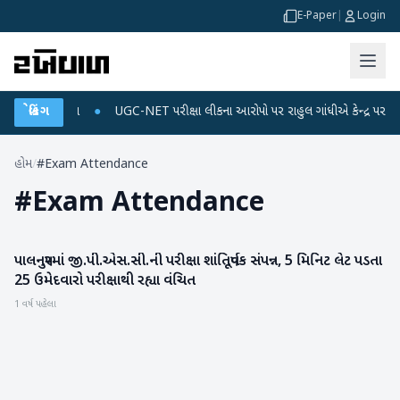
E-Paper
|
Login
અને ડેટા પ્લાન
બ્રેકિંગ
●
UGC-NET પરીક્ષા લીકના આરોપો પર રાહુલ ગાંધીએ કેન્દ્ર પર પ્રહાર ક
હોમ
/
#Exam Attendance
#
Exam Attendance
પાલનપુરમાં જી.પી.એસ.સી.ની પરીક્ષા શાંતિપૂર્વક સંપન્ન, 5 મિનિટ લેટ પડતા
બનાસકાંઠા
25 ઉમેદવારો પરીક્ષાથી રહ્યા વંચિત
1 વર્ષ પહેલા