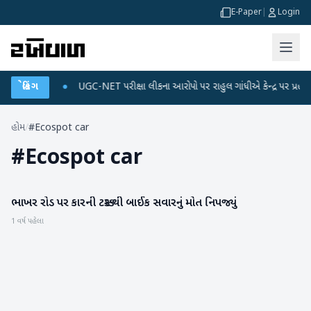
E-Paper
|
Login
 ડેટા પ્લાન
બ્રેકિંગ
●
UGC-NET પરીક્ષા લીકના આરોપો પર રાહુલ ગાંધીએ કેન્દ્ર પર પ્રહાર કર્ય
હોમ
/
#Ecospot car
#
Ecospot car
ભાખર રોડ પર કારની ટક્કર થી બાઈક સવારનું મોત નિપજ્યું
બનાસકાંઠા
1 વર્ષ પહેલા