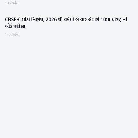
1 વર્ષ પહેલા
CBSEનો મોટો નિર્ણય, 2026 થી વર્ષમાં બે વાર લેવાશે 10મા ધોરણની
રાષ્ટ્રીય
બોર્ડ પરીક્ષા
1 વર્ષ પહેલા