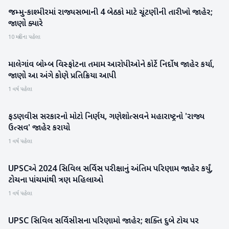
જમ્મુ-કાશ્મીરમાં રાજ્યસભાની 4 બેઠકો માટે ચૂંટણીની તારીખો જાહેર;
રાષ્ટ્રીય
જાણો ક્યારે
10 મહિના પહેલા
માલેગાંવ બોમ્બ વિસ્ફોટના તમામ આરોપીઓને કોર્ટે નિર્દોષ જાહેર કર્યા,
રાષ્ટ્રીય
જાણો આ અંગે કોણે પ્રતિક્રિયા આપી
1 વર્ષ પહેલા
ફડણવીસ સરકારનો મોટો નિર્ણય, ગણેશોત્સવને મહારાષ્ટ્રનો 'રાજ્ય
રાષ્ટ્રીય
ઉત્સવ' જાહેર કરાયો
1 વર્ષ પહેલા
UPSCએ 2024 સિવિલ સર્વિસ પરીક્ષાનું અંતિમ પરિણામ જાહેર કર્યું,
રાષ્ટ્રીય
ટોચના પાંચમાંથી ત્રણ મહિલાઓ
1 વર્ષ પહેલા
UPSC સિવિલ સર્વિસીસના પરિણામો જાહેર; શક્તિ દુબે ટોચ પર
રાષ્ટ્રીય