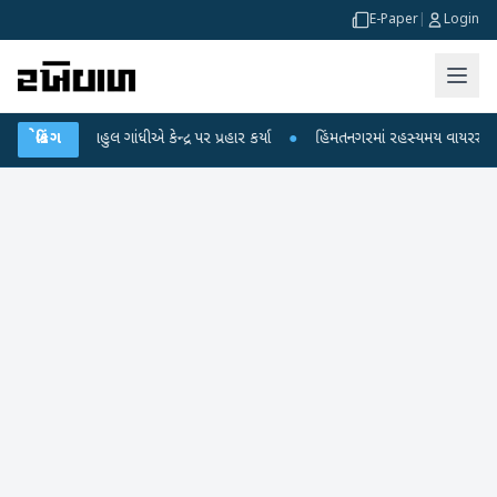
E-Paper
|
Login
ો પર રાહુલ ગાંધીએ કેન્દ્ર પર પ્રહાર કર્યા
બ્રેકિંગ
●
હિંમતનગરમાં રહસ્યમય વાયરસ કે ચાંદ