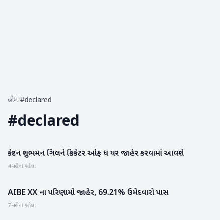
હોમ
/
#declared
#
declared
કેપ્ટન શુભમન ગિલને ક્રિકેટર ઓફ ધ યર જાહેર કરવામાં આવશે
રમતગમત
4 મહિના પહેલા
AIBE XX ના પરિણામો જાહેર, 69.21% ઉમેદવારો પાસ
રાષ્ટ્રીય
7 મહિના પહેલા