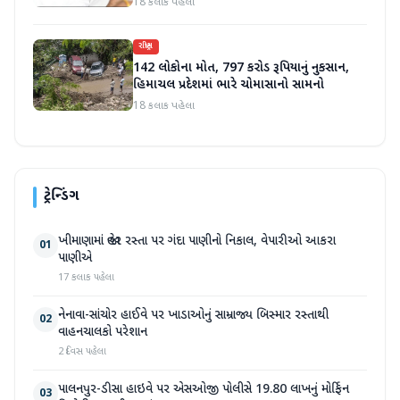
18 કલાક પહેલા
રાષ્ટ્રીય
142 લોકોના મોત, 797 કરોડ રૂપિયાનું નુકસાન,
હિમાચલ પ્રદેશમાં ભારે ચોમાસાનો સામનો
18 કલાક પહેલા
ટ્રેન્ડિંગ
ખીમાણામાં જાહેર રસ્તા પર ગંદા પાણીનો નિકાલ, વેપારીઓ આકરા
01
પાણીએ
17 કલાક પહેલા
નેનાવા-સાંચોર હાઈવે પર ખાડાઓનું સામ્રાજ્ય બિસ્માર રસ્તાથી
02
વાહનચાલકો પરેશાન
2 દિવસ પહેલા
પાલનપુર-ડીસા હાઇવે પર એસઓજી પોલીસે 19.80 લાખનું મોર્ફિન
03