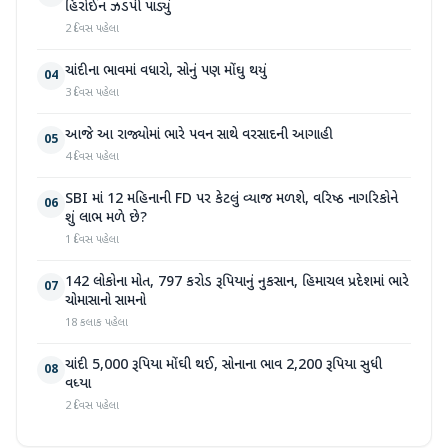
હિરોઈન ઝડપી પાડ્યું
2 દિવસ પહેલા
ચાંદીના ભાવમાં વધારો, સોનું પણ મોંઘુ થયું
04
3 દિવસ પહેલા
આજે આ રાજ્યોમાં ભારે પવન સાથે વરસાદની આગાહી
05
4 દિવસ પહેલા
SBI માં 12 મહિનાની FD પર કેટલું વ્યાજ મળશે, વરિષ્ઠ નાગરિકોને
06
શું લાભ મળે છે?
1 દિવસ પહેલા
142 લોકોના મોત, 797 કરોડ રૂપિયાનું નુકસાન, હિમાચલ પ્રદેશમાં ભારે
07
ચોમાસાનો સામનો
18 કલાક પહેલા
ચાંદી 5,000 રૂપિયા મોંઘી થઈ, સોનાના ભાવ 2,200 રૂપિયા સુધી
08
વધ્યા
2 દિવસ પહેલા