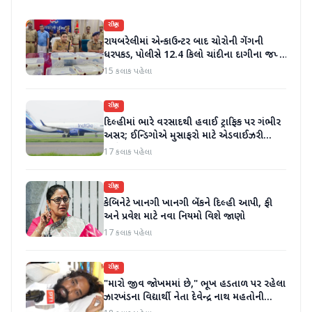
રાષ્ટ્રીય
રાયબરેલીમાં એન્કાઉન્ટર બાદ ચોરોની ગેંગની
ધરપકડ, પોલીસે 12.4 કિલો ચાંદીના દાગીના જપ્ત
કર્યા
15 કલાક પહેલા
રાષ્ટ્રીય
દિલ્હીમાં ભારે વરસાદથી હવાઈ ટ્રાફિક પર ગંભીર
અસર; ઈન્ડિગોએ મુસાફરો માટે એડવાઈઝરી
જાહેર કરી
17 કલાક પહેલા
રાષ્ટ્રીય
કેબિનેટે ખાનગી ખાનગી બેંકને દિલ્હી આપી, ફી
અને પ્રવેશ માટે નવા નિયમો વિશે જાણો
17 કલાક પહેલા
રાષ્ટ્રીય
"મારો જીવ જોખમમાં છે," ભૂખ હડતાળ પર રહેલા
ઝારખંડના વિદ્યાર્થી નેતા દેવેન્દ્ર નાથ મહતોની
તબિયત ખરાબ