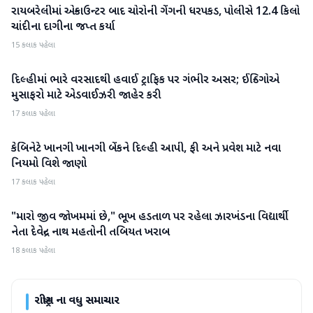
રાયબરેલીમાં એન્કાઉન્ટર બાદ ચોરોની ગેંગની ધરપકડ, પોલીસે 12.4 કિલો
રાષ્ટ્રીય
ચાંદીના દાગીના જપ્ત કર્યા
15 કલાક પહેલા
દિલ્હીમાં ભારે વરસાદથી હવાઈ ટ્રાફિક પર ગંભીર અસર; ઈન્ડિગોએ
રાષ્ટ્રીય
મુસાફરો માટે એડવાઈઝરી જાહેર કરી
17 કલાક પહેલા
કેબિનેટે ખાનગી ખાનગી બેંકને દિલ્હી આપી, ફી અને પ્રવેશ માટે નવા
રાષ્ટ્રીય
નિયમો વિશે જાણો
17 કલાક પહેલા
"મારો જીવ જોખમમાં છે," ભૂખ હડતાળ પર રહેલા ઝારખંડના વિદ્યાર્થી
રાષ્ટ્રીય
નેતા દેવેન્દ્ર નાથ મહતોની તબિયત ખરાબ
18 કલાક પહેલા
રાષ્ટ્રીય
ના વધુ સમાચાર