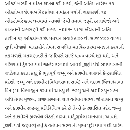
ઓક્ટોબરથી નામાંકન દાખલ કરી શકશે, જેની અંતિમ તારીખ ૧૩
ઓક્ટોબર છે. સબમિટ કરેલા નામાંકન પત્રોની ચકાસણી ૧૪
ઓક્ટોબરે હાથ ધરવામાં આવશે જેથી તમામ જરૂરી દસ્તાવેજો અને
પાત્રતાની ચકાસણી કરી શકાય. નામાંકન પાછા ખેંચવાની અંતિમ
તારીખ ૧૬ ઓક્ટોબર છે. મતદાન સવારે ૯:૦૦ થી સાંજે ૪:૦૦ વાગ્યા
સુધી યોજાશે. મતદારોને તેમના સંબંધિત મતવિસ્તારમાં મતદાન કરવાની
તક મળશે. મતગણતરી તે જ દિવસે સાંજે ૫:૦૦ વાગ્યે શરૂ થશે, અને
પરિણામો ટૂંક સમયમાં જાહેર કરવામાં આવશે. ચૂંટણી પંચે સમયપત્રકની
જાહેરાત કરતા કહ્યું કે ભૂતપૂર્વ જમ્મુ અને કાશ્મીર રાજ્યને કેન્દ્રશાસિત
પ્રદેશો જમ્મુ અને કાશ્મીર (વિધાનસભા સાથે) અને લદ્દાખ (વિધાનસભા
વિના) માં વિભાજીત કરવામાં આવ્યું છે. જમ્મુ અને કાશ્મીર પુનર્ગઠન
અધિનિયમ મુજબ, રાજ્યસભાના ચાર વર્તમાન સભ્યો જે હાલના જમ્મુ
અને કાશ્મીર રાજ્યનું પ્રતિનિધિત્વ કરે છે તેઓ કેન્દ્રશાસિત પ્રદેશ જમ્મુ
અને કાશ્મીરને ફાળવેલ બેઠકો ભરવા માટે ચૂંટાયેલા માનવામાં આવશે.
ચૂંટણી પંચે જણાવ્યું હતું કે વર્તમાન સભ્યોની મુદત પૂરી થયા પછી ચારેય