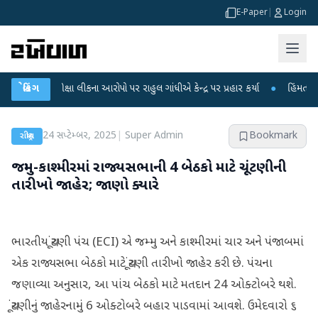
E-Paper
|
Login
T પરીક્ષા લીકના આરોપો પર રાહુલ ગાંધીએ કેન્દ્ર પર પ્રહાર કર્યા
બ્રેકિંગ
●
હિંમતનગરમાં રહ
24 સપ્ટેમ્બર, 2025
|
Super Admin
Bookmark
રાષ્ટ્રીય
જમ્મુ-કાશ્મીરમાં રાજ્યસભાની 4 બેઠકો માટે ચૂંટણીની
તારીખો જાહેર; જાણો ક્યારે
ભારતીય ચૂંટણી પંચ (ECI) એ જમ્મુ અને કાશ્મીરમાં ચાર અને પંજાબમાં
એક રાજ્યસભા બેઠકો માટે ચૂંટણી તારીખો જાહેર કરી છે. પંચના
જણાવ્યા અનુસાર, આ પાંચ બેઠકો માટે મતદાન 24 ઓક્ટોબરે થશે.
ચૂંટણીનું જાહેરનામું 6 ઓક્ટોબરે બહાર પાડવામાં આવશે. ઉમેદવારો ૬