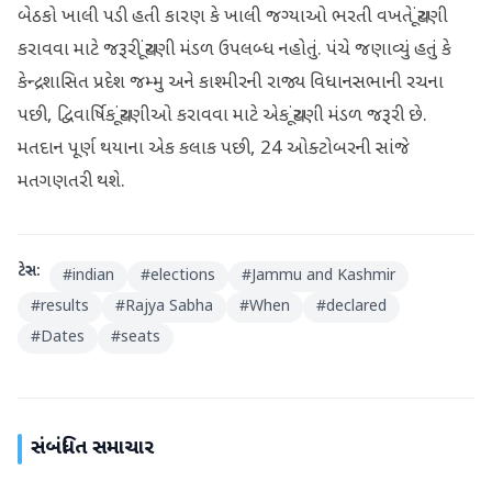
બેઠકો ખાલી પડી હતી કારણ કે ખાલી જગ્યાઓ ભરતી વખતે ચૂંટણી
કરાવવા માટે જરૂરી ચૂંટણી મંડળ ઉપલબ્ધ નહોતું. પંચે જણાવ્યું હતું કે
કેન્દ્રશાસિત પ્રદેશ જમ્મુ અને કાશ્મીરની રાજ્ય વિધાનસભાની રચના
પછી, દ્વિવાર્ષિક ચૂંટણીઓ કરાવવા માટે એક ચૂંટણી મંડળ જરૂરી છે.
મતદાન પૂર્ણ થયાના એક કલાક પછી, 24 ઓક્ટોબરની સાંજે
મતગણતરી થશે.
ટેગ્સ:
#
indian
#
elections
#
Jammu and Kashmir
#
results
#
Rajya Sabha
#
When
#
declared
#
Dates
#
seats
સંબંધિત સમાચાર