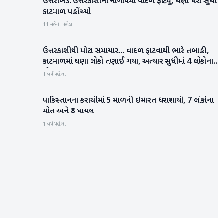
ઉત્તરાખંડ: ઉત્તરકાશીના નૌગાંવમાં વાદળ ફાટ્યું, ઘણા ઘરો સુધી
રાષ્ટ્રીય
કાટમાળ પહોંચ્યો
11 મહિના પહેલા
ઉત્તરકાશીથી મોટા સમાચાર... વાદળ ફાટવાથી ભારે તબાહી,
રાષ્ટ્રીય
કાટમાળમાં ઘણા લોકો તણાઈ ગયા, અત્યાર સુધીમાં 4 લોકોના
મોત
1 વર્ષ પહેલા
પાકિસ્તાનના કરાચીમાં 5 માળની ઇમારત ધરાશાયી, 7 લોકોના
આંતરરાષ્ટ્રીય
મોત અને 8 ઘાયલ
1 વર્ષ પહેલા