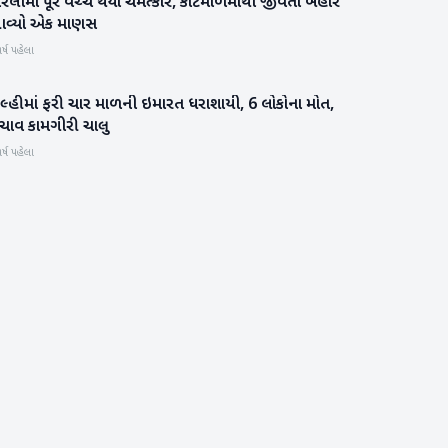
રલીમાં પૂર વચ્ચે થયો ચમત્કાર, કાટમાળમાંથી જીવતો બહાર
રાષ્ટ્રીય
વ્યો એક માણસ
ર્ષ પહેલા
િલ્હીમાં ફરી ચાર માળની ઇમારત ધરાશાયી, 6 લોકોના મોત,
રાષ્ટ્રીય
ચાવ કામગીરી ચાલુ
ર્ષ પહેલા