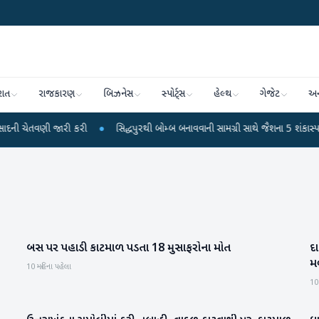
રાત
રાજકારણ
બિઝનેસ
સ્પોર્ટ્સ
હેલ્થ
ગેજેટ
અન
વણી જારી કરી
●
સિદ્ધપુરથી બોમ્બ બનાવવાની સામગ્રી સાથે જૈશના 5 શંકાસ્પદ આતંકી 
બસ પર પહાડી કાટમાળ પડતા 18 મુસાફરોના મોત
દ
રાષ્ટ્રીય
મળ
10 મહિના પહેલા
10