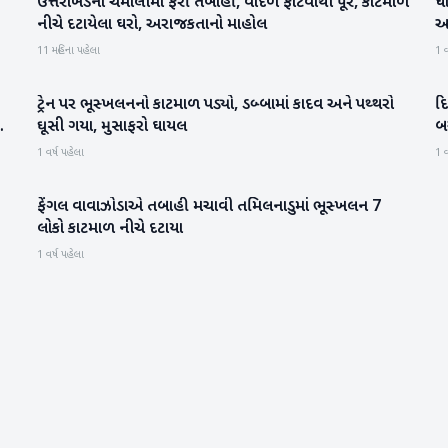
ઉત્તરાખંડના ચમોલીમાં ફરી તબાહી, વાદળ ફાટવાથી પૂર, કાટમાળ
ધા
રાષ્ટ્રીય
નીચે દટાયેલા ઘરો, અરાજકતાનો માહોલ
આ
11 મહિના પહેલા
1 વ
ટ્રેન પર ભૂસ્ખલનનો કાટમાળ પડ્યો, ડબ્બામાં કાદવ અને પથ્થરો
દ
રાષ્ટ્રીય
ઘૂસી ગયા, મુસાફરો ઘાયલ
બ
1 વર્ષ પહેલા
1 વ
ફેંગલ વાવાઝોડાએ તબાહી મચાવી તમિલનાડુમાં ભૂસ્ખલન 7
રાષ્ટ્રીય
લોકો કાટમાળ નીચે દટાયા
1 વર્ષ પહેલા