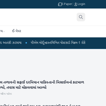
E-Paper
|
Login
્ય
ઈ-પેપર
ઝડપાયા
●
પીએમ મોદીનું હસ્તલિખિત પોસ્ટકાર્ડ વિક્રમ-1 રોકેટમાં અવકાશમાં જશે
●
દ
ાલ તળાવની સફાઈ દરમિયાન પાકિસ્તાની મિસાઈલનો કાટમાળ
આંતરરાષ્ટ્રીય
્યો, તપાસ માટે મોકલવામાં આવ્યો
 મહિના પહેલા