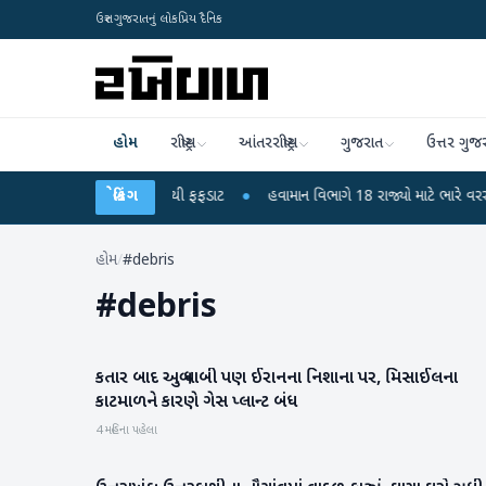
ઉત્તર ગુજરાતનું લોકપ્રિય દૈનિક
હોમ
રાષ્ટ્રીય
આંતરરાષ્ટ્રીય
ગુજરાત
ઉત્તર ગુજ
ુરા? 6 બાળકોના મોતથી ફફડાટ
બ્રેકિંગ
●
હવામાન વિભાગે 18 રાજ્યો માટે ભારે વરસાદની ચેત
હોમ
/
#debris
#
debris
કતાર બાદ અબુ ધાબી પણ ઈરાનના નિશાના પર, મિસાઈલના
આંતરરાષ્ટ્રીય
કાટમાળને કારણે ગેસ પ્લાન્ટ બંધ
4 મહિના પહેલા