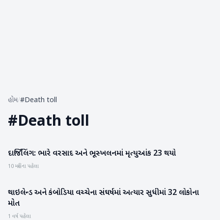
હોમ
/
#Death toll
#
Death toll
દાર્જિલિંગ: ભારે વરસાદ અને ભૂસ્ખલનમાં મૃત્યુઆંક 23 થયો
રાષ્ટ્રીય
10 મહિના પહેલા
થાઇલેન્ડ અને કંબોડિયા વચ્ચેના સંઘર્ષમાં અત્યાર સુધીમાં 32 લોકોના
આંતરરાષ્ટ્રીય
મોત
1 વર્ષ પહેલા