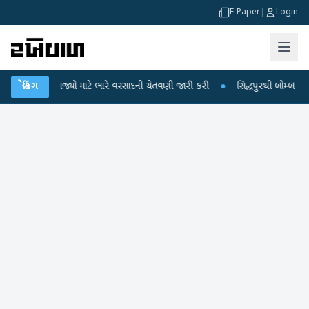
E-Paper
|
Login
ભાગે 18 રાજ્યો માટે ભારે વરસાદની ચેતવણી જારી કરી
બ્રેકિંગ
●
સિદ્ધપુરથી બોમ્બ બનાવવાન