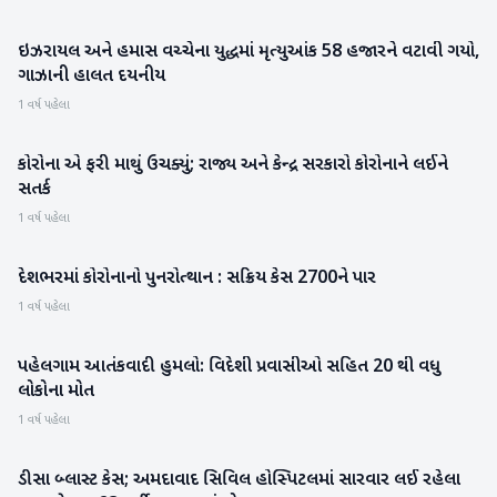
ઇઝરાયલ અને હમાસ વચ્ચેના યુદ્ધમાં મૃત્યુઆંક 58 હજારને વટાવી ગયો,
રાષ્ટ્રીય
ગાઝાની હાલત દયનીય
1 વર્ષ પહેલા
કોરોના એ ફરી માથું ઉચક્યું; રાજ્ય અને કેન્દ્ર સરકારો કોરોનાને લઈને
રાષ્ટ્રીય
સતર્ક
1 વર્ષ પહેલા
દેશભરમાં કોરોનાનો પુનરોત્થાન : સક્રિય કેસ 2700ને પાર
રાષ્ટ્રીય
1 વર્ષ પહેલા
પહેલગામ આતંકવાદી હુમલો: વિદેશી પ્રવાસીઓ સહિત 20 થી વધુ
રાષ્ટ્રીય
લોકોના મોત
1 વર્ષ પહેલા
ડીસા બ્લાસ્ટ કેસ; અમદાવાદ સિવિલ હોસ્પિટલમાં સારવાર લઈ રહેલા
બનાસકાંઠા