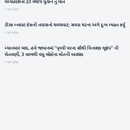
મધ્યપ્રદેશના 23 વર્ષીય યુવાન નું મોત
1 વર્ષ પહેલા
ડીસા બ્લાસ્ટ કેસની તપાસનો ધમધમાટ; સમગ્ર ઘટના અંગે દુઃખ વ્યક્ત કર્યું
બનાસકાંઠા
1 વર્ષ પહેલા
મ્યાનમાર બાદ, હવે જાપાનમાં "પૃથ્વી પરના સૌથી વિનાશક ભૂકંપ" ની
આંતરરાષ્ટ્રીય
ચેતવણી, 3 લાખથી વધુ લોકોના મોતની આશંકા
1 વર્ષ પહેલા