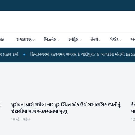
રાત
રાજકારણ
બિઝનેસ
સ્પોર્ટ્સ
હેલ્થ
ગેજેટ
અન
ા
●
હિંમતનગરમાં રહસ્યમય વાયરસ કે ચાંદીપુરા? 6 બાળકોના મોતથી ફફડાટ
●
હવ
ા
યુરોપના પ્રવાસે ગયેલા નાગપુર સ્થિત એક ઉદ્યોગસાહસિક દંપતીનું
કે
આંતરરાષ્ટ્રીય
ઇટાલીમાં માર્ગ અકસ્માતમાં મૃત્યુ
મ
10 મહિના પહેલા
12