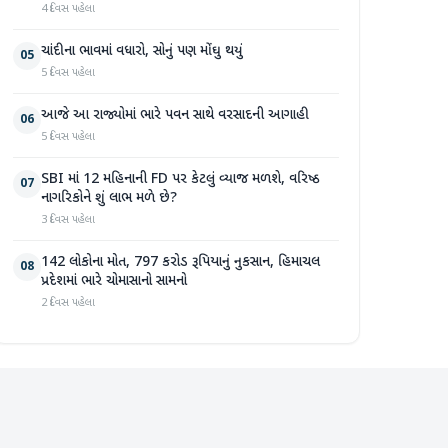
4 દિવસ પહેલા
ચાંદીના ભાવમાં વધારો, સોનું પણ મોંઘુ થયું
05
5 દિવસ પહેલા
આજે આ રાજ્યોમાં ભારે પવન સાથે વરસાદની આગાહી
06
5 દિવસ પહેલા
SBI માં 12 મહિનાની FD પર કેટલું વ્યાજ મળશે, વરિષ્ઠ
07
નાગરિકોને શું લાભ મળે છે?
3 દિવસ પહેલા
142 લોકોના મોત, 797 કરોડ રૂપિયાનું નુકસાન, હિમાચલ
08
પ્રદેશમાં ભારે ચોમાસાનો સામનો
2 દિવસ પહેલા