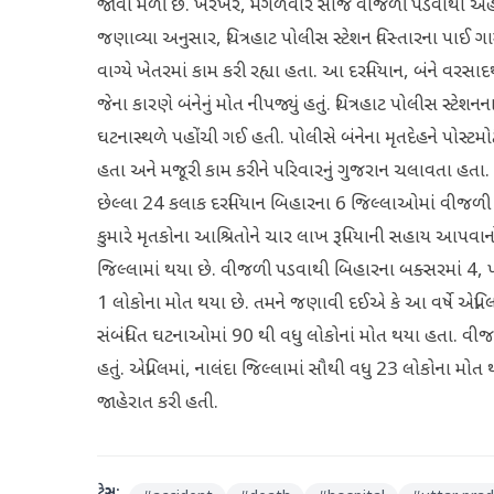
જોવા મળી છે. ખરેખર, મંગળવારે સાંજે વીજળી પડવાથી અહી
જણાવ્યા અનુસાર, ચિત્રહાટ પોલીસ સ્ટેશન વિસ્તારના પાઈ ગામ
વાગ્યે ખેતરમાં કામ કરી રહ્યા હતા. આ દરમિયાન, બંને વરસ
જેના કારણે બંનેનું મોત નીપજ્યું હતું. ચિત્રહાટ પોલીસ સ્ટેશનન
ઘટનાસ્થળે પહોંચી ગઈ હતી. પોલીસે બંનેના મૃતદેહને પોસ્ટમોર
હતા અને મજૂરી કામ કરીને પરિવારનું ગુજરાન ચલાવતા હતા
છેલ્લા 24 કલાક દરમિયાન બિહારના 6 જિલ્લાઓમાં વીજળી પડ
કુમારે મૃતકોના આશ્રિતોને ચાર લાખ રૂપિયાની સહાય આપવાનો
જિલ્લામાં થયા છે. વીજળી પડવાથી બિહારના બક્સરમાં 4, પશ
1 લોકોના મોત થયા છે. તમને જણાવી દઈએ કે આ વર્ષે એપ્
સંબંધિત ઘટનાઓમાં 90 થી વધુ લોકોનાં મોત થયા હતા. વી
હતું. એપ્રિલમાં, નાલંદા જિલ્લામાં સૌથી વધુ 23 લોકોના 
જાહેરાત કરી હતી.
ટેગ્સ: