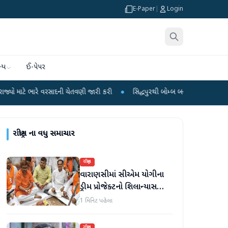
E-Paper
|
Login
્ય
ઈ-પેપર
વરસાદની ચેતવણી જારી કરી
●
સિદ્ધપુરથી બોમ્બ બનાવવાની સામગ્રી સાથે જૈશના 5 શંક
રાષ્ટ્રીય
ના વધુ સમાચાર
રાષ્ટ્રીય
વારાણસીમાં સીએમ યોગીના
ડ્રીમ પ્રોજેક્ટનો શિલાન્યાસ
સમારોહ
1 મિનિટ પહેલા
રાષ્ટ્રીય