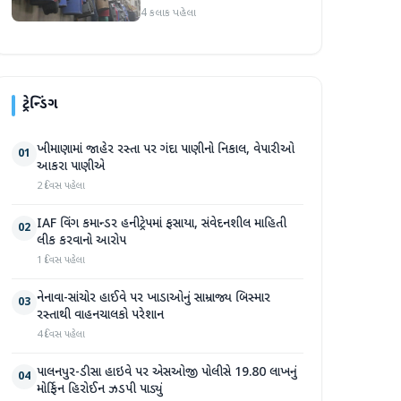
ઓગસ્ટથી અમલમાં
4 કલાક પહેલા
ટ્રેન્ડિંગ
ખીમાણામાં જાહેર રસ્તા પર ગંદા પાણીનો નિકાલ, વેપારીઓ
01
આકરા પાણીએ
2 દિવસ પહેલા
IAF વિંગ કમાન્ડર હનીટ્રેપમાં ફસાયા, સંવેદનશીલ માહિતી
02
લીક કરવાનો આરોપ
1 દિવસ પહેલા
નેનાવા-સાંચોર હાઈવે પર ખાડાઓનું સામ્રાજ્ય બિસ્માર
03
રસ્તાથી વાહનચાલકો પરેશાન
4 દિવસ પહેલા
પાલનપુર-ડીસા હાઇવે પર એસઓજી પોલીસે 19.80 લાખનું
04
મોર્ફિન હિરોઈન ઝડપી પાડ્યું