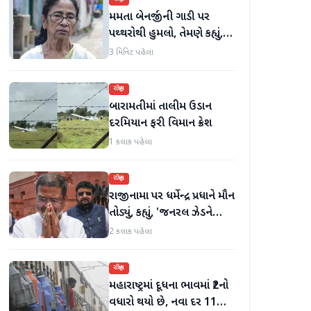
મમતા બેનર્જીની ગાડી પર
પથ્થરોથી હુમલો, તેમણે કહ્યું,
'મારું માથું ફૂટી ગયું હોત'
3 મિનિટ પહેલા
રાષ્ટ્રીય
બારામતીમાં તાલીમ ઉડાન
દરમિયાન ફરી વિમાન ક્રેશ
1 કલાક પહેલા
રાષ્ટ્રીય
રાજીનામા પર ધર્મેન્દ્ર પ્રધાને મૌન
તોડ્યું, કહ્યું, 'જનરલ ઝેડને
ગેરમાર્ગે દોરવાનો પ્રયાસ
2 કલાક પહેલા
કરવામાં આવ્યો, મારા માટે પદ
મહત્વનું નથી'
રાષ્ટ્રીય
મહારાષ્ટ્રમાં દૂધના ભાવમાં ₹2નો
વધારો થયો છે, નવા દર 11