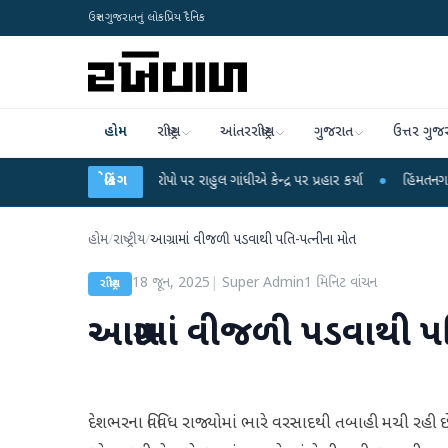
ઉત્તર ગુજરાતનું લોકપ્રિય દૈનિક
હોમ
રાષ્ટ્રીય
આંતરરાષ્ટ્રીય
ગુજરાત
ઉત્તર ગુજ
 લીકના આરોપો પર રાહુલ ગાંધીએ કેન્દ્ર પર પ્રહાર કર્યા
બ્રેકિંગ
●
હિંમતનગરમાં રહસ્યમય વાય
હોમ
/
રાષ્ટ્રીય
/
આગ્રામાં વીજળી પડવાથી પતિ-પત્નીના મોત
18 જૂન, 2025
|
Super Admin
1
મિનિટ વાંચન
રાષ્ટ્રીય
આગ્રામાં વીજળી પડવાથી પ
દેશભરના વિવિધ રાજ્યોમાં ભારે વરસાદથી તબાહી મચી રહી છે.