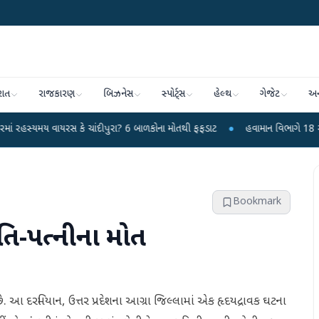
રાત
રાજકારણ
બિઝનેસ
સ્પોર્ટ્સ
હેલ્થ
ગેજેટ
અન
રસ કે ચાંદીપુરા? 6 બાળકોના મોતથી ફફડાટ
●
હવામાન વિભાગે 18 રાજ્યો માટે ભારે 
Bookmark
તિ-પત્નીના મોત
 આ દરમિયાન, ઉત્તર પ્રદેશના આગ્રા જિલ્લામાં એક હૃદયદ્રાવક ઘટના