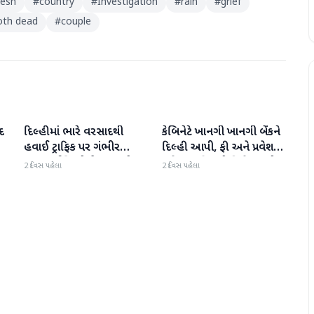
desh
#
country
#
Investigation
#
rain
#
grief
oth dead
#
couple
દ
દિલ્હીમાં ભારે વરસાદથી
કેબિનેટે ખાનગી ખાનગી બેંકને
રાષ્ટ્રીય
રાષ્ટ્રીય
હવાઈ ટ્રાફિક પર ગંભીર
દિલ્હી આપી, ફી અને પ્રવેશ
અસર; ઈન્ડિગોએ મુસાફરો
માટે નવા નિયમો વિશે જાણો
2 દિવસ પહેલા
2 દિવસ પહેલા
માટે એડવાઈઝરી જાહેર કરી