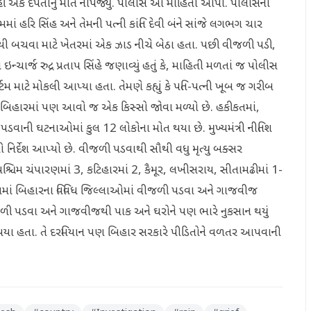
ં એક દંપતીનું મોત નીપજ્યું. પોલીસે આ માહિતી આપી. પોલીસના
માં હરિ સિંહ અને તેમની પત્ની કાંતિ દેવી બંને સાંજે લગભગ ચાર
ાદથી બચવા માટે ખેતરમાં એક ઝાડ નીચે બેઠા હતા. પછી વીજળી પડી,
ા ઇન્ચાર્જ રુદ્ર પ્રતાપ સિંહે જણાવ્યું હતું કે, માહિતી મળતાં જ પોલીસ
્ટમ માટે મોકલી આપ્યા હતા. તેમણે કહ્યું કે પતિ-પત્ની ખૂબ જ ગરીબ
. બિહારમાં પણ આવો જ એક કિસ્સો જોવા મળ્યો છે. હકીકતમાં,
વાની ઘટનાઓમાં કુલ 12 લોકોના મોત થયા છે. મુખ્યમંત્રી નીતિશ
 નિર્દેશ આપ્યો છે. વીજળી પડવાથી સૌથી વધુ મૃત્યુ બક્સર
્ચિમ ચંપારણમાં 3, કટિહારમાં 2, કૈમૂર, લખીસરાય, સીતામઢીમાં 1-
રિલમાં બિહારના વિવિધ જિલ્લાઓમાં વીજળી પડવા અને ગાજવીજ
જળી પડવા અને ગાજવીજથી પાક અને ઘરોને પણ ભારે નુકસાન થયું
મોત થયા હતા. તે દરમિયાન પણ બિહાર સરકારે પીડિતોને વળતર આપવાની