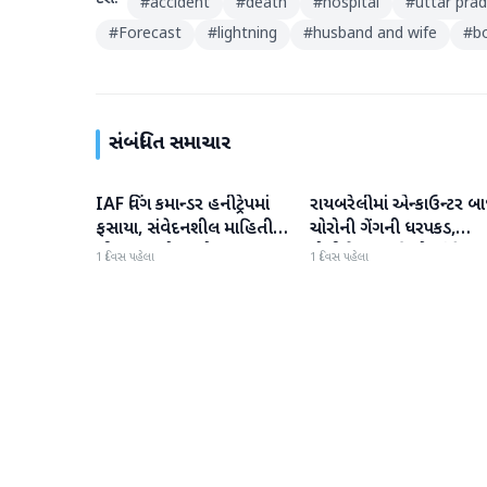
#
accident
#
death
#
hospital
#
uttar pra
#
Forecast
#
lightning
#
husband and wife
#
b
સંબંધિત સમાચાર
IAF વિંગ કમાન્ડર હનીટ્રેપમાં
રાયબરેલીમાં એન્કાઉન્ટર બા
રાષ્ટ્રીય
રાષ્ટ્રીય
ફસાયા, સંવેદનશીલ માહિતી
ચોરોની ગેંગની ધરપકડ,
લીક કરવાનો આરોપ
પોલીસે 12.4 કિલો ચાંદીના
1 દિવસ પહેલા
1 દિવસ પહેલા
દાગીના જપ્ત કર્યા