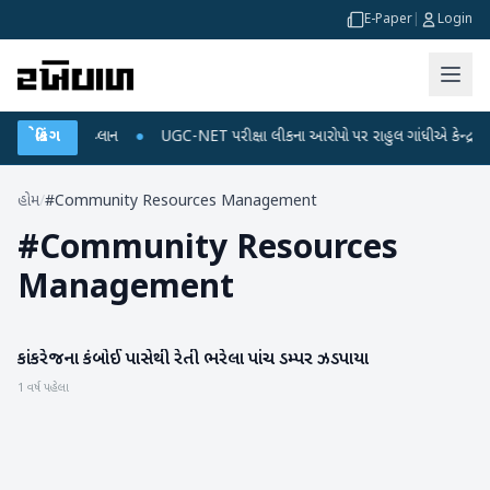
E-Paper
|
Login
ર્જ અને ડેટા પ્લાન
બ્રેકિંગ
●
UGC-NET પરીક્ષા લીકના આરોપો પર રાહુલ ગાંધીએ કેન્દ્ર પર પ્ર
હોમ
/
#Community Resources Management
#
Community Resources
Management
કાંકરેજના કંબોઈ પાસેથી રેતી ભરેલા પાંચ ડમ્પર ઝડપાયા
બનાસકાંઠા
1 વર્ષ પહેલા