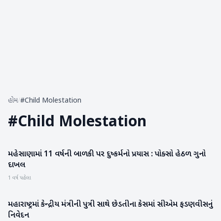
હોમ
/
#Child Molestation
#
Child Molestation
મહેસાણામાં 11 વર્ષની બાળકી પર દુષ્કર્મનો પ્રયાસ : પોક્સો હેઠળ ગુનો
મહેસાણા
દાખલ
1 વર્ષ પહેલા
મહારાષ્ટ્રમાં કેન્દ્રીય મંત્રીની પુત્રી સાથે છેડતીના કેસમાં સીએમ ફડણવીસનું
રાષ્ટ્રીય
નિવેદન