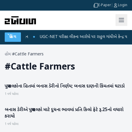
E-Paper
|
Login
 અને ડેટા પ્લાન
બ્રેકિંગ
●
UGC-NET પરીક્ષા લીકના આરોપો પર રાહુલ ગાંધીએ કેન્દ્ર પર પ્રહાર 
હોમ
/
#Cattle Farmers
#
Cattle Farmers
પશુપાલકોના હિતમાં બનાસ ડેરીનો નિર્ણય; બનાસ દાણની કિંમતમાં ઘટાડો
બનાસકાંઠા
1 વર્ષ પહેલા
બનાસ ડેરીએ પશુપાલકો માટે દૂધના ભાવમાં પ્રતિ કિલો ફેટે રૂ.25નો વધારો
બનાસકાંઠા
કરાયો
1 વર્ષ પહેલા