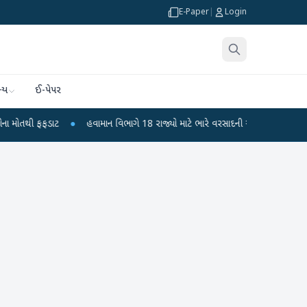
E-Paper
|
Login
્ય
ઈ-પેપર
ી ફફડાટ
●
હવામાન વિભાગે 18 રાજ્યો માટે ભારે વરસાદની ચેતવણી જારી કરી
●