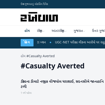
ઉત્તર ગુજરાતનું લોકપ્રિય દૈનિક
હોમ
રાષ્ટ્રીય
આંતરરાષ્ટ્રીય
ગુજરાત
ઉત્તર ગુજ
ોબાઈલ રિચાર્જ અને ડેટા પ્લાન
બ્રેકિંગ
●
UGC-NET પરીક્ષા લીકના આરોપો પર રાહુલ ગાંધીએ કેન્
હોમ
/
#Casualty Averted
#
Casualty Averted
ડીસાના ડી-માર્ટ નજીક વીજપોલ ધરાશાઈ, સદનસીબે જાનહાનિ
બનાસકાંઠા
ટળી
1 વર્ષ પહેલા