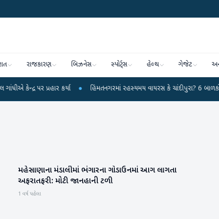
રાત
રાજકારણ
બિઝનેસ
સ્પોર્ટ્સ
હેલ્થ
ગેજેટ
અન
દ્ર પર પ્રહાર કર્યા
●
હિંમતનગરમાં રહસ્યમય વાયરસ કે ચાંદીપુરા? 6 બાળકોના મોતથ
મહેસાણાના મંડાલીમાં ભંગારના ગોડાઉનમાં આગ લાગતા
મહેસાણા
અફરાતફરી: મોટી જાનહાની ટળી
1 વર્ષ પહેલા