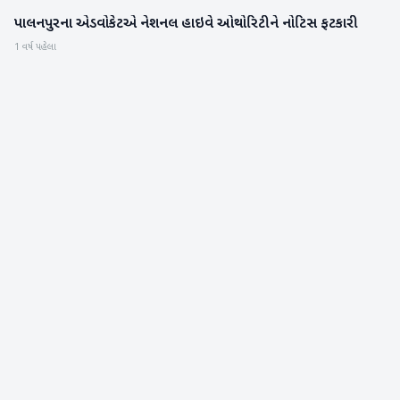
પાલનપુરના એડવોકેટએ નેશનલ હાઇવે ઓથોરિટીને નોટિસ ફટકારી
બનાસકાંઠા
1 વર્ષ પહેલા