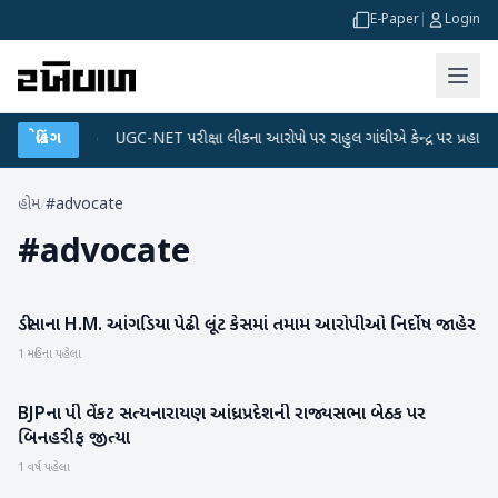
E-Paper
|
Login
ેટા પ્લાન
બ્રેકિંગ
●
UGC-NET પરીક્ષા લીકના આરોપો પર રાહુલ ગાંધીએ કેન્દ્ર પર પ્રહાર કર્યા
હોમ
/
#advocate
#
advocate
ડીસાના H.M. આંગડિયા પેઢી લૂંટ કેસમાં તમામ આરોપીઓ નિર્દોષ જાહેર
બનાસકાંઠા
1 મહિના પહેલા
BJPના પી વેંકટ સત્યનારાયણ આંધ્રપ્રદેશની રાજ્યસભા બેઠક પર
રાજકારણ
બિનહરીફ જીત્યા
1 વર્ષ પહેલા