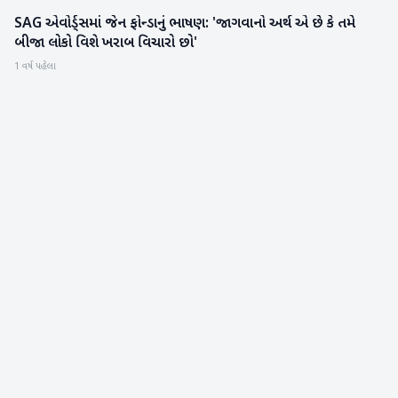
SAG એવોર્ડ્સમાં જેન ફોન્ડાનું ભાષણ: 'જાગવાનો અર્થ એ છે કે તમે
આંતરરાષ્ટ્રીય
બીજા લોકો વિશે ખરાબ વિચારો છો'
1 વર્ષ પહેલા