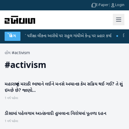
E-Paper
|
Login
UGC-NET પરીક્ષા લીકના આરોપો પર રાહુલ ગાંધીએ કેન્દ્ર પર પ્રહાર કર્યા
બ્રેકિંગ
●
હિંમતન
હોમ
/
#activism
#
activism
મહારાષ્ટ્રમાં મરાઠી ભાષાને લઈને મનસે અચાનક કેમ સક્રિય થઈ ગઈ? તે શું
રાષ્ટ્રીય
ઇચ્છે છે? જાણો...
1 વર્ષ પહેલા
ડીસામાં પહેલગામ આતંકવાદી હુમલાના વિરોધમાં પૂતળા દહન
બનાસકાંઠા
1 વર્ષ પહેલા