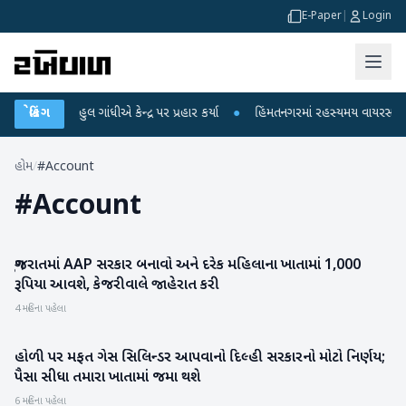
E-Paper
|
Login
ો પર રાહુલ ગાંધીએ કેન્દ્ર પર પ્રહાર કર્યા
બ્રેકિંગ
●
હિંમતનગરમાં રહસ્યમય વાયરસ કે ચાંદ
હોમ
/
#Account
#
Account
ગુજરાતમાં AAP સરકાર બનાવો અને દરેક મહિલાના ખાતામાં 1,000
રાજકારણ
રૂપિયા આવશે, કેજરીવાલે જાહેરાત કરી
4 મહિના પહેલા
હોળી પર મફત ગેસ સિલિન્ડર આપવાનો દિલ્હી સરકારનો મોટો નિર્ણય;
બિઝનેસ
પૈસા સીધા તમારા ખાતામાં જમા થશે
6 મહિના પહેલા