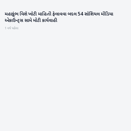
મહાકુંભ વિશે ખોટી માહિતી ફેલાવવા બદલ 54 સોશિયલ મીડિયા
મહાકુંભ
એકાઉન્ટ્સ સામે મોટી કાર્યવાહી
1 વર્ષ પહેલા