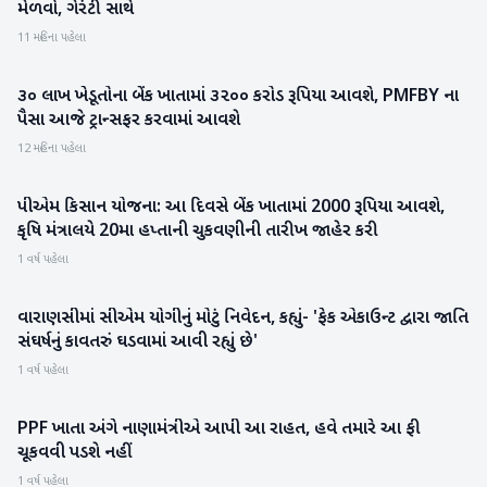
મેળવો, ગેરંટી સાથે
11 મહિના પહેલા
૩૦ લાખ ખેડૂતોના બેંક ખાતામાં ૩૨૦૦ કરોડ રૂપિયા આવશે, PMFBY ના
રાષ્ટ્રીય
પૈસા આજે ટ્રાન્સફર કરવામાં આવશે
12 મહિના પહેલા
પીએમ કિસાન યોજના: આ દિવસે બેંક ખાતામાં 2000 રૂપિયા આવશે,
રાષ્ટ્રીય
કૃષિ મંત્રાલયે 20મા હપ્તાની ચુકવણીની તારીખ જાહેર કરી
1 વર્ષ પહેલા
વારાણસીમાં સીએમ યોગીનું મોટું નિવેદન, કહ્યું- 'ફેક એકાઉન્ટ દ્વારા જાતિ
રાષ્ટ્રીય
સંઘર્ષનું કાવતરું ઘડવામાં આવી રહ્યું છે'
1 વર્ષ પહેલા
PPF ખાતા અંગે નાણામંત્રીએ આપી આ રાહત, હવે તમારે આ ફી
બિઝનેસ
ચૂકવવી પડશે નહીં
1 વર્ષ પહેલા