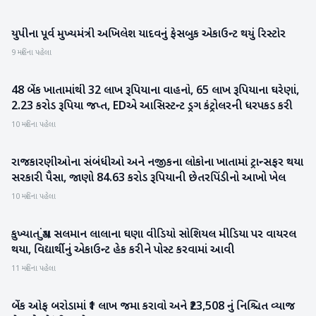
યુપીના પૂર્વ મુખ્યમંત્રી અખિલેશ યાદવનું ફેસબુક એકાઉન્ટ થયું રિસ્ટોર
રાજકારણ
9 મહિના પહેલા
48 બેંક ખાતામાંથી 32 લાખ રૂપિયાના વાહનો, 65 લાખ રૂપિયાના ઘરેણાં,
રાષ્ટ્રીય
2.23 કરોડ રૂપિયા જપ્ત, EDએ આસિસ્ટન્ટ ડ્રગ કંટ્રોલરની ધરપકડ કરી
10 મહિના પહેલા
રાજકારણીઓના સંબંધીઓ અને નજીકના લોકોના ખાતામાં ટ્રાન્સફર થયા
રાષ્ટ્રીય
સરકારી પૈસા, જાણો 84.63 કરોડ રૂપિયાની છેતરપિંડીનો આખો ખેલ
10 મહિના પહેલા
કુખ્યાત ગુંડા સલમાન લાલાના ઘણા વીડિયો સોશિયલ મીડિયા પર વાયરલ
રાષ્ટ્રીય
થયા, વિદ્યાર્થીનું એકાઉન્ટ હેક કરીને પોસ્ટ કરવામાં આવી
11 મહિના પહેલા
બેંક ઓફ બરોડામાં ₹1 લાખ જમા કરાવો અને ₹23,508 નું નિશ્ચિત વ્યાજ
બિઝનેસ