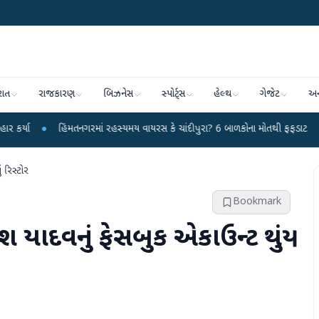
રાત
રાજકારણ
બિઝનેસ
સ્પોર્ટ્સ
હેલ્થ
ગેજેટ
અન
હિંમતનગરમાં રહસ્યમય વાયરસ કે ચાંદીપુરા? 6 બાળકોના મોતથી ફફડાટ
●
હવામાન વિભ
ં રિસ્ટોર
Bookmark
લેશ યાદવનું ફેસબુક એકાઉન્ટ થયું