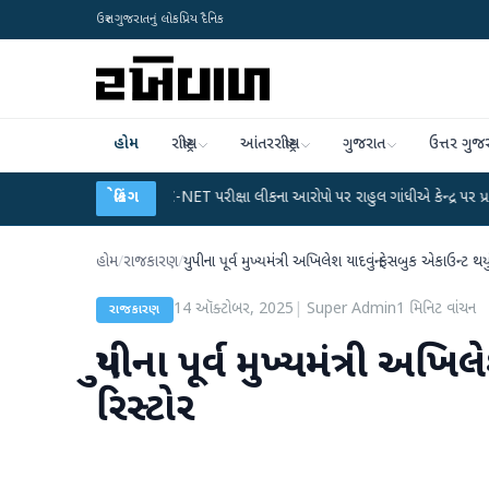
ઉત્તર ગુજરાતનું લોકપ્રિય દૈનિક
હોમ
રાષ્ટ્રીય
આંતરરાષ્ટ્રીય
ગુજરાત
ઉત્તર ગુજ
ાન
●
UGC-NET પરીક્ષા લીકના આરોપો પર રાહુલ ગાંધીએ કેન્દ્ર પર પ્રહાર કર્યા
બ્રેકિંગ
●
હોમ
/
રાજકારણ
/
યુપીના પૂર્વ મુખ્યમંત્રી અખિલેશ યાદવનું ફેસબુક એકાઉન્ટ થયુ
14 ઑક્ટોબર, 2025
|
Super Admin
1
મિનિટ વાંચન
રાજકારણ
યુપીના પૂર્વ મુખ્યમંત્રી અખિ
રિસ્ટોર