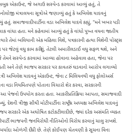
સબુક એકાઉન્ટ, જે અગાઉ સસ્પેન્ડ કરવામાં આવ્યું હતું, તે
ેકનોલોજી મંત્રાલયના સૂત્રોએ જણાવ્યું હતું કે અખિલેશ યાદવનું
યું હતું. સમાજવાદી પાર્ટીના વડા અખિલેશ યાદવે કહ્યું, "મને ખબર પડી
ટલાક વાંધા હતા. મને કહેવામાં આવ્યું હતું કે વાંધો પુખ્ત વયના જાતીય
 ત્યારે તેમાં બલિયાની એક મહિલા વિશે, પત્રકારની હત્યા વિશેની પોસ્ટ્સ
ન પર જેટલું વધુ કામ કરીશું, તેટલી અમારી લડાઈ વધુ સફળ થશે, અને
જે તેમને સસ્પેન્ડ કરવામાં આવ્યા હોવાના અહેવાલ હતા, જેના પર
આવી હતી અને તેણે ભાજપ સરકાર પર કાવતરું ઘડવાનો આરોપ લગાવ્યો
્યમંત્રી અખિલેશ યાદવનું એકાઉન્ટ, જેના ૮ મિલિયનથી વધુ ફોલોઅર્સ
ં. સપાના વડા નિયમિતપણે પોતાના વિચારો શેર કરવા, સરકારની
ે આ પેજનો ઉપયોગ કરતા હતા. આકરી પ્રતિક્રિયા આપતા, સમાજવાદી
ું, દેશની ત્રીજી સૌથી મોટી પાર્ટીના રાષ્ટ્રીય અધ્યક્ષ અખિલેશ યાદવનું
ાજપ સરકારે એક અઘોષિત કટોકટી લાદી છે, જ્યાં દરેક અસંમતિ વ્યક્ત
 પાર્ટી ભાજપની જનવિરોધી નીતિઓનો વિરોધ કરવાનું ચાલુ રાખશે.
તાની મર્યાદા ઓળંગી દીધી છે. તેણે કોઈપણ ચેતવણી કે સૂચના વિના