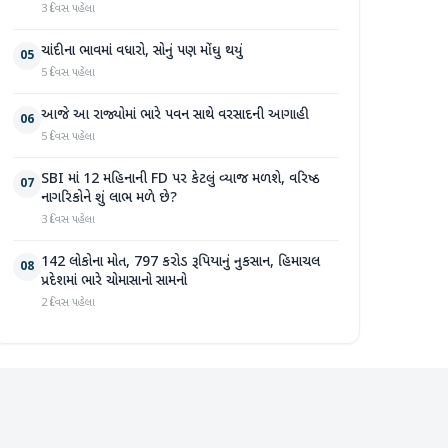
3 દિવસ પહેલા
ચાંદીના ભાવમાં વધારો, સોનું પણ મોંઘુ થયું
05
5 દિવસ પહેલા
આજે આ રાજ્યોમાં ભારે પવન સાથે વરસાદની આગાહી
06
5 દિવસ પહેલા
SBI માં 12 મહિનાની FD પર કેટલું વ્યાજ મળશે, વરિષ્ઠ
07
નાગરિકોને શું લાભ મળે છે?
3 દિવસ પહેલા
142 લોકોના મોત, 797 કરોડ રૂપિયાનું નુકસાન, હિમાચલ
08
પ્રદેશમાં ભારે ચોમાસાનો સામનો
2 દિવસ પહેલા