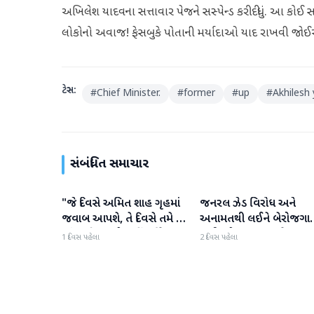
અખિલેશ યાદવના સત્તાવાર પેજને સસ્પેન્ડ કરી દીધું. આ કોઈ
લોકોનો અવાજ! ફેસબુકે પોતાની મર્યાદાઓ યાદ રાખવી જોઈએ.
ટેગ્સ:
#
Chief Minister.
#
former
#
up
#
Akhilesh
સંબંધિત સમાચાર
"જે દિવસે અમિત શાહ ગૃહમાં
જનરલ ઝેડ વિરોધ અને
રાજકારણ
રાજકારણ
જવાબ આપશે, તે દિવસે તમે તે
અનામતથી લઈને બેરોજગાર
સાંભળી શકશો નહીં," કિરેન
સુધી, મોહન ભાગવતે બધા
1 દિવસ પહેલા
2 દિવસ પહેલા
રિજિજુએ વિપક્ષી પાર્ટીઓ પર
મુદ્દાઓ પર વાત કરી
પ્રહાર કર્યા