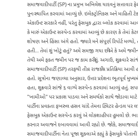
સમાજવાદી પાર્ટી (SP) ના પ્રમુખ અખિલેશ યાદવનું સત્તાવાર ફે
પુનઃસ્થાપિત કરવામાં આવ્યું છે. ઇલેક્ટ્રોનિક્સ અને માહિતી ટ
એકાઉન્ટ સરકારે નહીં, પરંતુ ફેસબુક દ્વારા બ્લોક કરવામાં આવ્
કે મારું એકાઉન્ટ સસ્પેન્ડ કરવામાં આવ્યું છે કારણ કે તેમાં કે
શોષણ અને હિંસા અંગે હતો. જ્યારે મને સંપૂર્ણ રિપોર્ટ મળ્યો,
હતી... તેમાં શું ખોટું હતું? અમે સમજી ગયા છીએ કે અમે જમી
તેથી અમે ફક્ત જમીન પર જ કામ કરીશું. અગાઉ, શુક્રવારે સાં
સમાજવાદી પાર્ટી (SP) તરફથી તીવ્ર રાજકીય પ્રતિક્રિયા 
હતો. સૂત્રોના જણાવ્યા અનુસાર, ઉત્તર પ્રદેશના ભૂતપૂર્વ મુખ
હતા, શુક્રવારે સાંજે ૬ વાગ્યે સસ્પેન્ડ કરવામાં આવ્યું હતુ
"ખામીઓ" પર પ્રકાશ પાડવા અને સમર્થકો સાથે જોડાવા માટ
પાર્ટીના પ્રવક્તા ફખરુલ હસન ચાંદે તેમના ટ્વિટર હેન્ડલ પર લખ્ય
ફેસબુક એકાઉન્ટ સસ્પેન્ડ કરવું એ લોકશાહી પર હુમલો છે. ભ
કરનાર અવાજને દબાવવામાં આવી રહ્યો છે. જોકે, સમાજવાદી
સમાજવાદી પાર્ટીના નેતા પૂજા શુક્લાએ કહ્યું કે ફેસબુકે પો