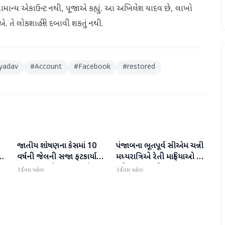
 સામાન્ય એકાઉન્ટ નથી, પૂજાએ કહ્યું. આ અખિલેશ યાદવ છે, લાખો
 તે લોકશાહીને દબાવી શકતું નથી.
 yadav
#
Account
#
Facebook
#
restored
જાતીય શોષણના કેસમાં 10
પંજાબના ભૂતપૂર્વ સીએમ ચન્ની
રાજકારણ
રાજકારણ
ી
વર્ષની જેલની સજા ફટકાર્યા
મધ્યરાત્રિએ રેતી માફિયાઓ પર
બાદ તરુણ તેજપાલનું પહેલું
દરોડા પાડવા નીકળ્યા
3 દિવસ પહેલા
3 દિવસ પહેલા
નિવેદન