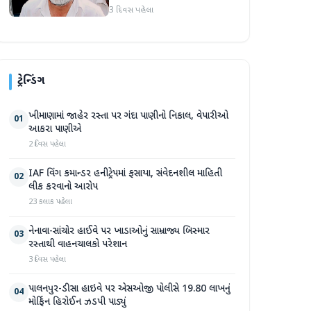
બાદ તરુણ તેજપાલનું પહેલું
3 દિવસ પહેલા
નિવેદન
ટ્રેન્ડિંગ
ખીમાણામાં જાહેર રસ્તા પર ગંદા પાણીનો નિકાલ, વેપારીઓ
01
આકરા પાણીએ
2 દિવસ પહેલા
IAF વિંગ કમાન્ડર હનીટ્રેપમાં ફસાયા, સંવેદનશીલ માહિતી
02
લીક કરવાનો આરોપ
23 કલાક પહેલા
નેનાવા-સાંચોર હાઈવે પર ખાડાઓનું સામ્રાજ્ય બિસ્માર
03
રસ્તાથી વાહનચાલકો પરેશાન
3 દિવસ પહેલા
પાલનપુર-ડીસા હાઇવે પર એસઓજી પોલીસે 19.80 લાખનું
04
મોર્ફિન હિરોઈન ઝડપી પાડ્યું