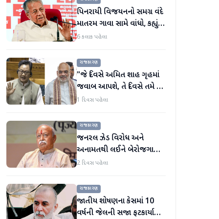
પિનરાયી વિજયનનો સમગ્ર વંદે
માતરમ ગાવા સામે વાંધો, કહ્યું કે
તાત્કાલિક નિર્ણય પાછો લો
6 કલાક પહેલા
રાજકારણ
"જે દિવસે અમિત શાહ ગૃહમાં
જવાબ આપશે, તે દિવસે તમે તે
સાંભળી શકશો નહીં," કિરેન
1 દિવસ પહેલા
રિજિજુએ વિપક્ષી પાર્ટીઓ પર
પ્રહાર કર્યા
રાજકારણ
જનરલ ઝેડ વિરોધ અને
અનામતથી લઈને બેરોજગારી
સુધી, મોહન ભાગવતે બધા
2 દિવસ પહેલા
મુદ્દાઓ પર વાત કરી
રાજકારણ
જાતીય શોષણના કેસમાં 10
વર્ષની જેલની સજા ફટકાર્યા