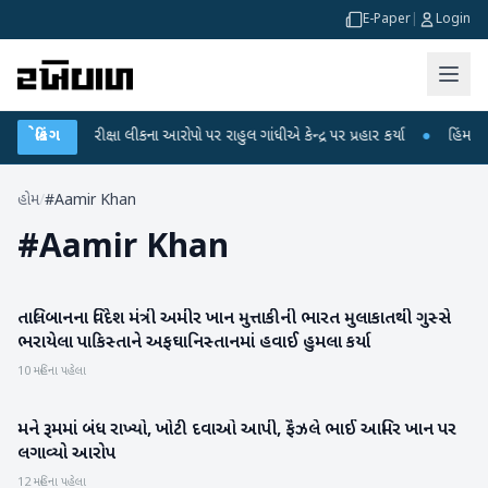
E-Paper
|
Login
UGC-NET પરીક્ષા લીકના આરોપો પર રાહુલ ગાંધીએ કેન્દ્ર પર પ્રહાર કર્યા
બ્રેકિંગ
●
હિંમતનગરમ
હોમ
/
#Aamir Khan
#
Aamir Khan
તાલિબાનના વિદેશ મંત્રી અમીર ખાન મુત્તાકીની ભારત મુલાકાતથી ગુસ્સે
આંતરરાષ્ટ્રીય
ભરાયેલા પાકિસ્તાને અફઘાનિસ્તાનમાં હવાઈ હુમલા કર્યા
10 મહિના પહેલા
મને રૂમમાં બંધ રાખ્યો, ખોટી દવાઓ આપી, ફૈઝલે ભાઈ આમિર ખાન પર
રાષ્ટ્રીય
લગાવ્યો આરોપ
12 મહિના પહેલા