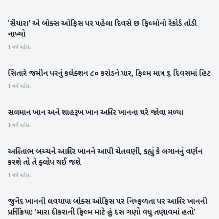
'સૈયારા' એ બોક્સ ઓફિસ પર પહેલા દિવસે છ ફિલ્મોનો રેકોર્ડ તોડી
મનોરંજન
નાખ્યો
1 વર્ષ પહેલા
સિતારે જમીન પરનું કલેક્શન ૮૦ કરોડને પાર, ફિલ્મ માત્ર ૬ દિવસમાં હિટ
મનોરંજન
1 વર્ષ પહેલા
સલમાન ખાન અને શાહરૂખ ખાન અમિર ખાનના ઘરે જોવા મળ્યા
મનોરંજન
1 વર્ષ પહેલા
અમિતાભ બચ્ચને આમિર ખાનને આપી ચેતવણી, કહ્યું કે લગાનનું વર્ણન
મનોરંજન
કરશે તો તે ફ્લોપ થઈ જશે
1 વર્ષ પહેલા
જુનૈદ ખાનની લવયાપા બોક્સ ઓફિસ પર નિષ્ફળતા પર આમિર ખાનની
મનોરંજન
પ્રતિક્રિયા: 'મારા દીકરાની ફિલ્મ માટે હું દસ ગણો વધુ તણાવમાં હતો'