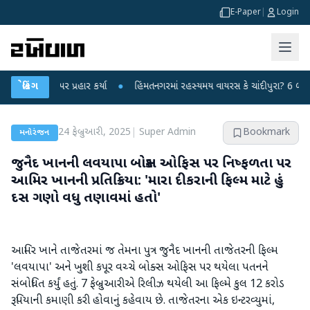
E-Paper
|
Login
દ્ર પર પ્રહાર કર્યા
બ્રેકિંગ
●
હિંમતનગરમાં રહસ્યમય વાયરસ કે ચાંદીપુરા? 6 બાળકોના મોત
24 ફેબ્રુઆરી, 2025
|
Super Admin
Bookmark
મનોરંજન
જુનૈદ ખાનની લવયાપા બોક્સ ઓફિસ પર નિષ્ફળતા પર
આમિર ખાનની પ્રતિક્રિયા: 'મારા દીકરાની ફિલ્મ માટે હું
દસ ગણો વધુ તણાવમાં હતો'
આમિર ખાને તાજેતરમાં જ તેમના પુત્ર જુનૈદ ખાનની તાજેતરની ફિલ્મ
'લવયાપા' અને ખુશી કપૂર વચ્ચે બોક્સ ઓફિસ પર થયેલા પતનને
સંબોધિત કર્યું હતું. 7 ફેબ્રુઆરીએ રિલીઝ થયેલી આ ફિલ્મે કુલ 12 કરોડ
રૂપિયાની કમાણી કરી હોવાનું કહેવાય છે. તાજેતરના એક ઇન્ટરવ્યુમાં,