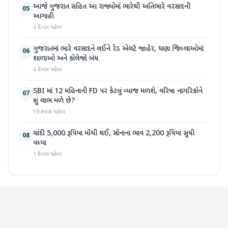
આજે ગુજરાત સહિત આ રાજ્યોમાં ભારેથી અતિભારે વરસાદની
05
આગાહી
6 દિવસ પહેલા
ગુજરાતમાં ભારે વરસાદને લઈને રેડ એલર્ટ જાહેર, ઘણા જિલ્લાઓમાં
06
શાળાઓ અને કોલેજો બંધ
6 દિવસ પહેલા
SBI માં 12 મહિનાની FD પર કેટલું વ્યાજ મળશે, વરિષ્ઠ નાગરિકોને
07
શું લાભ મળે છે?
19 કલાક પહેલા
ચાંદી 5,000 રૂપિયા મોંઘી થઈ, સોનાના ભાવ 2,200 રૂપિયા સુધી
08
વધ્યા
1 દિવસ પહેલા