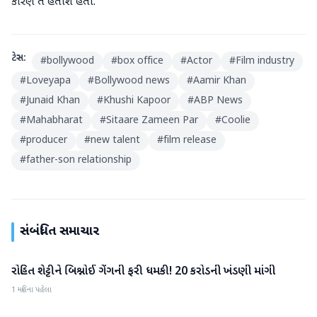
કારણે તે હતાશ હતો.
ટેગ્સ:
#
bollywood
#
box office
#
Actor
#
Film industry
#
Loveyapa
#
Bollywood news
#
Aamir Khan
#
Junaid Khan
#
Khushi Kapoor
#
ABP News
#
Mahabharat
#
Sitaare Zameen Par
#
Coolie
#
producer
#
new talent
#
film release
#
father-son relationship
સંબંધિત સમાચાર
રોહિત શેટ્ટીને બિશ્નોઈ ગેંગની ફરી ધમકી! 20 કરોડની ખંડણી માંગી
મનોરંજન
1 મહિના પહેલા