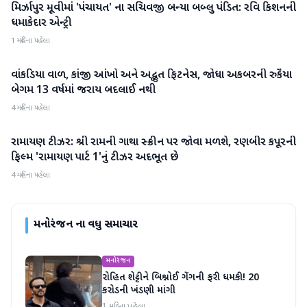
મિર્ઝાપુર મૂવીમાં 'પંચાયત' ના સચિવજી બન્યા બબ્લુ પંડિત: રવિ કિશનની
મનોરંજન
ધમાકેદાર એન્ટ્રી
1 મહિના પહેલા
વાંકડિયા વાળ, કાંજી આંખો અને અદ્ભુત ફિટનેસ, જોધા અકબરની રુકૈયા
મનોરંજન
બેગમ 13 વર્ષમાં જરાય બદલાઈ નથી
4 મહિના પહેલા
રામાયણ ટીઝર: શ્રી રામની ગાથા સ્ક્રીન પર જોવા મળશે, રણબીર કપૂરની
મનોરંજન
ફિલ્મ 'રામાયણ પાર્ટ 1'નું ટીઝર અદભૂત છે
4 મહિના પહેલા
મનોરંજન
ના વધુ સમાચાર
મનોરંજન
રોહિત શેટ્ટીને બિશ્નોઈ ગેંગની ફરી ધમકી! 20
કરોડની ખંડણી માંગી