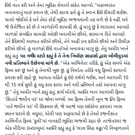
વિશે વાત કરી અને તેમાં ભૂમિકા લેવાનો સંકેત આપ્યો. "મહાભારત
બનાવવાનું મારું સ્વપ્ન છે, તેથી કદાચ હવે હું તે સ્વપ્ન વિશે વિચારી શકીશ.
ચાલો જોઈએ કે મને તેમાં કોઈ ભૂમિકા ભજવવાની તક મળે છે કે નહીં. મને
જે ઉત્તેજિત કરે છે તે બાળકોની સામગ્રી છે, હું માનું છું કે ભારતમાં આપણે
બાળકો સંબંધિત સામગ્રી ઓછી બનાવીએ છીએ, સામાન્ય રીતે આપણે
તેને વિદેશથી આયાત કરીએ છીએ, તેને અહીં ડબ કરીએ છીએ અને રિલીઝ
કરીએ છીએ. હું બાળકો વિશે વાર્તાઓ બનાવવા માંગુ છું, તેવું અમીર ખાને
કહ્યું હતું.
૫૯ વર્ષીય સ્ટારે કહ્યું કે તે તેના નિર્માણ સાહસો દ્વારા બોલીવુડમાં
નવી પ્રતિભાને ઉછેરવા માંગે છે.
"એક અભિનેતા તરીકે, હું એક સમયે એક
ફિલ્મ કરું છું અને હું તેનાથી ખુશ છું. હું નિર્માતા તરીકે વધુ ફિલ્મો કરવાનો
પ્રયાસ કરી રહ્યો છું. આવતા મહિને હું 60 વર્ષનો થઈશ, અને આગામી 10
થી 15 વર્ષ સુધી હું વધુ કામ કરવા અને નવી પ્રતિભાને તકો આપવા માંગુ
છું," તેવું અમીર ખાને કહ્યું હતું. કાર્ય મોરચે, આમિર ખાન આગામી ફિલ્મ
'સિતારે જમીન પર' માં જોવા મળશે. આ ફિલ્મ તેમની ખૂબ જ પ્રિય ફિલ્મ
'તારે જમીન પર' ની સિક્વલ છે, જે આજે પણ દર્શકોના હૃદયમાં ખાસ
સ્થાન ધરાવે છે. વધુમાં, એવી પણ અફવાઓ છે કે તેઓ રજનીકાંત
અભિનીત ફિલ્મ 'કૂલી'માં નાનકડી ભૂમિકા ભજવી રહ્યા છે. તાજેતરમાં જ
એક મીડિયા ઇન્ટરવ્યુમાં આમિરે કહ્યું હતું કે 'લાલ સિંહ ચઢ્ઢા'ની નિષ્ફળતાને