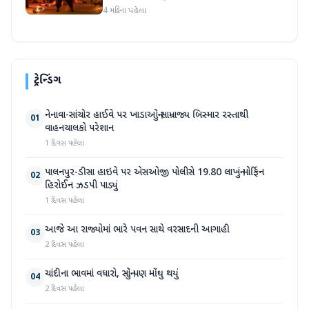
એકવાર ચર્ચામાં
4 મહિના પહેલા
ટ્રેન્ડિંગ
નેનાવા-સાંચોર હાઈવે પર ખાડાઓનું સામ્રાજ્ય બિસ્માર રસ્તાથી
01
વાહનચાલકો પરેશાન
1 દિવસ પહેલા
પાલનપુર-ડીસા હાઇવે પર એસઓજી પોલીસે 19.80 લાખનું મોર્ફિન
02
હિરોઈન ઝડપી પાડ્યું
1 દિવસ પહેલા
આજે આ રાજ્યોમાં ભારે પવન સાથે વરસાદની આગાહી
03
2 દિવસ પહેલા
ચાંદીના ભાવમાં વધારો, સોનું પણ મોંઘુ થયું
04
2 દિવસ પહેલા