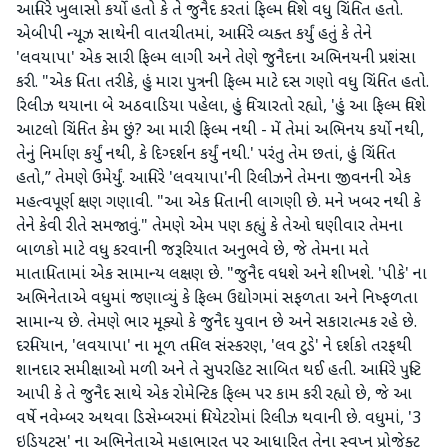
આમિરે ખુલાસો કર્યો હતો કે તે જુનૈદ કરતાં ફિલ્મ વિશે વધુ ચિંતિત હતો.
એબીપી ન્યૂઝ સાથેની વાતચીતમાં, આમિરે વ્યક્ત કર્યું હતું કે તેને
'લવયાપા' એક સારી ફિલ્મ લાગી અને તેણે જુનૈદના અભિનયની પ્રશંસા
કરી. "એક પિતા તરીકે, હું મારા પુત્રની ફિલ્મ માટે દસ ગણો વધુ ચિંતિત હતો.
રિલીઝ થયાના બે અઠવાડિયા પહેલા, હું વિચારતો રહ્યો, 'હું આ ફિલ્મ વિશે
આટલો ચિંતિત કેમ છું? આ મારી ફિલ્મ નથી - મેં તેમાં અભિનય કર્યો નથી,
તેનું નિર્માણ કર્યું નથી, કે દિગ્દર્શન કર્યું નથી.' પરંતુ તેમ છતાં, હું ચિંતિત
હતો,” તેમણે ઉમેર્યું. આમિરે 'લવયાપા'ની રિલીઝને તેમના જીવનની એક
મહત્વપૂર્ણ ક્ષણ ગણાવી. "આ એક પિતાની લાગણી છે. મને ખબર નથી કે
તેને કેવી રીતે સમજાવું." તેમણે એમ પણ કહ્યું કે તેઓ ઘણીવાર તેમના
બાળકો માટે વધુ કરવાની જરૂરિયાત અનુભવે છે, જે તેમના મતે
માતાપિતામાં એક સામાન્ય લક્ષણ છે. "જુનૈદ વધશે અને શીખશે. 'પીકે' ના
અભિનેતાએ વધુમાં જણાવ્યું કે ફિલ્મ ઉદ્યોગમાં સફળતા અને નિષ્ફળતા
સામાન્ય છે. તેમણે ભાર મૂક્યો કે જુનૈદ યુવાન છે અને સકારાત્મક રહે છે.
દરમિયાન, 'લવયાપા' ના મૂળ તમિલ સંસ્કરણ, 'લવ ટુડે' ને દર્શકો તરફથી
શાનદાર સમીક્ષાઓ મળી અને તે સુપરહિટ સાબિત થઈ હતી. આમિરે પુષ્ટિ
આપી કે તે જુનૈદ સાથે એક રોમેન્ટિક ફિલ્મ પર કામ કરી રહ્યો છે, જે આ
વર્ષે નવેમ્બર અથવા ડિસેમ્બરમાં થિયેટરોમાં રિલીઝ થવાની છે. વધુમાં, '3
ઇડિયટ્સ' ના અભિનેતાએ મહાભારત પર આધારિત તેના સ્વપ્ન પ્રોજેક્ટ