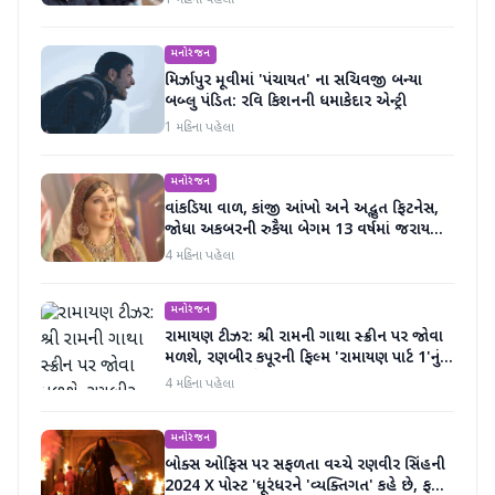
1 મહિના પહેલા
મનોરંજન
મિર્ઝાપુર મૂવીમાં 'પંચાયત' ના સચિવજી બન્યા
બબ્લુ પંડિત: રવિ કિશનની ધમાકેદાર એન્ટ્રી
1 મહિના પહેલા
મનોરંજન
વાંકડિયા વાળ, કાંજી આંખો અને અદ્ભુત ફિટનેસ,
જોધા અકબરની રુકૈયા બેગમ 13 વર્ષમાં જરાય
બદલાઈ નથી
4 મહિના પહેલા
મનોરંજન
રામાયણ ટીઝર: શ્રી રામની ગાથા સ્ક્રીન પર જોવા
મળશે, રણબીર કપૂરની ફિલ્મ 'રામાયણ પાર્ટ 1'નું
ટીઝર અદભૂત છે
4 મહિના પહેલા
મનોરંજન
બોક્સ ઓફિસ પર સફળતા વચ્ચે રણવીર સિંહની
2024 X પોસ્ટ 'ધૂરંધરને 'વ્યક્તિગત' કહે છે, ફરી