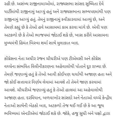
રહી છે. અસંખ્ય રાજીનામાઓમાં, રાજ્યસભા સાંસદ સુષ્મિતા દેવે
પાર્ટીમાંથી રાજીનામું આપ્યું હતું અને રાજ્યસભાના સભ્યપદમાંથી પણ
રાજીનામું આપ્યું હતું. તેમનું રાજીનામું સ્વીકારવામાં આવ્યું છે, અને
તેમણે કહ્યું છે કે તેઓ હવે આસામમાં કામ કરવા માંગે છે. એવી પણ
અટકળો છે કે તેઓ ભાજપમાં જોડાઈ શકે છે, ખાસ કરીને આસામના
મુખ્યમંત્રી હિમંત બિસ્વા શર્મા સાથે મુલાકાત બાદ.
કોંગ્રેસના નેતા અધીર રંજન ચૌધરીએ પણ ટીએમસી અને કોંગ્રેસ
વચ્ચેના સંભવિત વિલીનીકરણના અહેવાલોથી પોતાને દૂર રાખ્યા છે.
તેમણે જણાવ્યું હતું કે તેઓ આવી કોઈપણ ચર્ચાથી અજાણ હતા અને
જો કોઈ સત્તાવાર નિર્ણય લેવામાં આવશે તો તેમને જાણ કરવામાં
આવશે. ચૌધરીએ જણાવ્યું હતું કે તેઓ હાલમાં આ અહેવાલોથી
અજાણ હતા. દરમિયાન, બળવાખોર સાંસદો અને નેતાઓ વચ્ચે કેન્દ્રીય
નેતાઓ સાથેની બેઠકો બાદ, અટકળો તેજ થઈ ગઈ છે કે આ જૂથ
ભવિષ્યમાં એનડીએમાં જોડાઈ શકે છે. જોકે, હજુ સુધી બંને પક્ષો દ્વારા