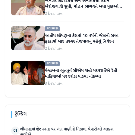
જનરલ ઝેડ વિરોધ અને અનામતથી લઈને
બેરોજગારી સુધી, મોહન ભાગવતે બધા મુદ્દાઓ
પર વાત કરી
2 દિવસ પહેલા
રાજકારણ
જાતીય શોષણના કેસમાં 10 વર્ષની જેલની સજા
ફટકાર્યા બાદ તરુણ તેજપાલનું પહેલું નિવેદન
2 દિવસ પહેલા
રાજકારણ
પંજાબના ભૂતપૂર્વ સીએમ ચન્ની મધ્યરાત્રિએ રેતી
માફિયાઓ પર દરોડા પાડવા નીકળ્યા
3 દિવસ પહેલા
ટ્રેન્ડિંગ
ખીમાણામાં જાહેર રસ્તા પર ગંદા પાણીનો નિકાલ, વેપારીઓ આકરા
01