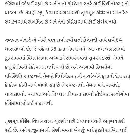
કોંગ્રેસમાં જોડાઈ રહ્યો છે અને ન તો કોઈપણ સ્તરે કોઈ વિલીનીકરણની
યોજના છે. તેમણે કહ્યું કે આ સમગ્ર મામલો તૃણમૂલ કોંગ્રેસના આંતરિક
સંગઠન સાથે સંબંધિત છે અને તેનો કોંગ્રેસ સાથે કોઈ સંબંધ નથી.
ઋતબ્રત બેનર્જીએ એવો પણ દાવો કર્યો હતો કે તેમની સાથે હવે 64
ધારાસભ્યો છે, જે પહેલા 58 હતા. તેમના મતે, આ બધા ધારાસભ્યો
ટૂંક સમયમાં વિધાનસભા અધ્યક્ષને સમર્થન પત્રો સુપરત કરશે. તેમણે
કહ્યું કે તેમનો ટેકો સતત વધી રહ્યો છે અને આગામી દિવસોમાં
પરિસ્થિતિ સ્પષ્ટ થશે. તેમણે વિલીનીકરણની ચર્ચાઓને ફગાવી દેતા કહ્યું
કે કોણ કોની સાથે ભળી રહ્યું છે તે સ્પષ્ટ નથી. તેમના મતે, સાંસદો,
ધારાસભ્યો, પંચાયત અને જિલ્લા પરિષદના સભ્યો કોઈપણ સંજોગોમાં
કોંગ્રેસમાં જોડાઈ રહ્યા નથી.
તૃણમૂલ કોંગ્રેસ વિધાનસભા ચૂંટણી પછી ઉથલપાથલનો અનુભવ કરી
રહી છે, અને રાજીનામાની શ્રેણી મમતા બેનર્જી માટે ફટકો સાબિત થઈ