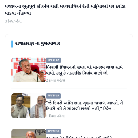
પંજાબના ભૂતપૂર્વ સીએમ ચન્ની મધ્યરાત્રિએ રેતી માફિયાઓ પર દરોડા
રાજકારણ
પાડવા નીકળ્યા
3 દિવસ પહેલા
રાજકારણ
ના વધુ સમાચાર
રાજકારણ
પિનરાયી વિજયનનો સમગ્ર વંદે માતરમ ગાવા સામે
વાંધો, કહ્યું કે તાત્કાલિક નિર્ણય પાછો લો
2 કલાક પહેલા
રાજકારણ
"જે દિવસે અમિત શાહ ગૃહમાં જવાબ આપશે, તે
દિવસે તમે તે સાંભળી શકશો નહીં," કિરેન
રિજિજુએ વિપક્ષી પાર્ટીઓ પર પ્રહાર કર્યા
1 દિવસ પહેલા
રાજકારણ