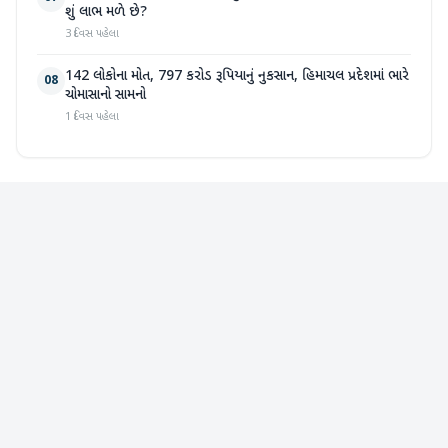
શું લાભ મળે છે?
3 દિવસ પહેલા
142 લોકોના મોત, 797 કરોડ રૂપિયાનું નુકસાન, હિમાચલ પ્રદેશમાં ભારે
08
ચોમાસાનો સામનો
1 દિવસ પહેલા