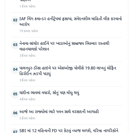
પાણીએ
1 દિવસ પહેલા
IAF વિંગ કમાન્ડર હનીટ્રેપમાં ફસાયા, સંવેદનશીલ માહિતી લીક કરવાનો
02
આરોપ
19 કલાક પહેલા
નેનાવા-સાંચોર હાઈવે પર ખાડાઓનું સામ્રાજ્ય બિસ્માર રસ્તાથી
03
વાહનચાલકો પરેશાન
3 દિવસ પહેલા
પાલનપુર-ડીસા હાઇવે પર એસઓજી પોલીસે 19.80 લાખનું મોર્ફિન
04
હિરોઈન ઝડપી પાડ્યું
3 દિવસ પહેલા
ચાંદીના ભાવમાં વધારો, સોનું પણ મોંઘુ થયું
05
4 દિવસ પહેલા
આજે આ રાજ્યોમાં ભારે પવન સાથે વરસાદની આગાહી
06
5 દિવસ પહેલા
SBI માં 12 મહિનાની FD પર કેટલું વ્યાજ મળશે, વરિષ્ઠ નાગરિકોને
07