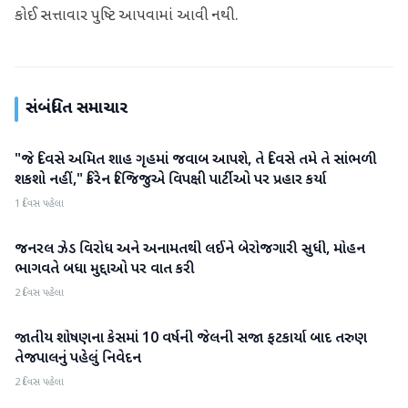
કોઈ સત્તાવાર પુષ્ટિ આપવામાં આવી નથી.
સંબંધિત સમાચાર
"જે દિવસે અમિત શાહ ગૃહમાં જવાબ આપશે, તે દિવસે તમે તે સાંભળી
રાજકારણ
શકશો નહીં," કિરેન રિજિજુએ વિપક્ષી પાર્ટીઓ પર પ્રહાર કર્યા
1 દિવસ પહેલા
જનરલ ઝેડ વિરોધ અને અનામતથી લઈને બેરોજગારી સુધી, મોહન
રાજકારણ
ભાગવતે બધા મુદ્દાઓ પર વાત કરી
2 દિવસ પહેલા
જાતીય શોષણના કેસમાં 10 વર્ષની જેલની સજા ફટકાર્યા બાદ તરુણ
રાજકારણ
તેજપાલનું પહેલું નિવેદન
2 દિવસ પહેલા