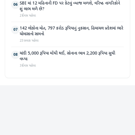
SBI માં 12 મહિનાની FD પર કેટલું વ્યાજ મળશે, વરિષ્ઠ નાગરિકોને
06
શું લાભ મળે છે?
2 દિવસ પહેલા
142 લોકોના મોત, 797 કરોડ રૂપિયાનું નુકસાન, હિમાચલ પ્રદેશમાં ભારે
07
ચોમાસાનો સામનો
23 કલાક પહેલા
ચાંદી 5,000 રૂપિયા મોંઘી થઈ, સોનાના ભાવ 2,200 રૂપિયા સુધી
08
વધ્યા
3 દિવસ પહેલા