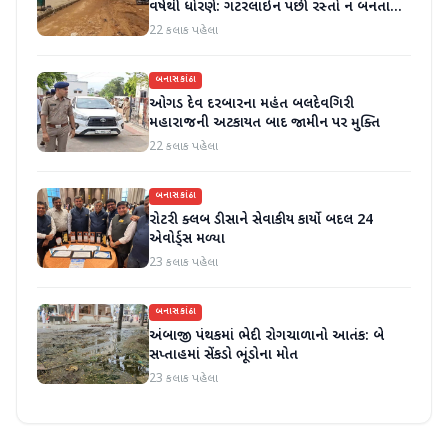
વર્ષથી ધોરણે: ગટરલાઇન પછી રસ્તો ન બનતા
હાલાકી
22 કલાક પહેલા
બનાસકાંઠા
ઓગડ દેવ દરબારના મહંત બલદેવગિરી
મહારાજની અટકાયત બાદ જામીન પર મુક્તિ
22 કલાક પહેલા
બનાસકાંઠા
રોટરી ક્લબ ડીસાને સેવાકીય કાર્યો બદલ 24
એવોર્ડ્સ મળ્યા
23 કલાક પહેલા
બનાસકાંઠા
અંબાજી પંથકમાં ભેદી રોગચાળાનો આતંક: બે
સપ્તાહમાં સેંકડો ભૂંડોના મોત
23 કલાક પહેલા