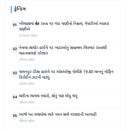
ટ્રેન્ડિંગ
ખીમાણામાં જાહેર રસ્તા પર ગંદા પાણીનો નિકાલ, વેપારીઓ આકરા
01
પાણીએ
23 કલાક પહેલા
નેનાવા-સાંચોર હાઈવે પર ખાડાઓનું સામ્રાજ્ય બિસ્માર રસ્તાથી
02
વાહનચાલકો પરેશાન
2 દિવસ પહેલા
પાલનપુર-ડીસા હાઇવે પર એસઓજી પોલીસે 19.80 લાખનું મોર્ફિન
03
હિરોઈન ઝડપી પાડ્યું
2 દિવસ પહેલા
ચાંદીના ભાવમાં વધારો, સોનું પણ મોંઘુ થયું
04
4 દિવસ પહેલા
આજે આ રાજ્યોમાં ભારે પવન સાથે વરસાદની આગાહી
05
4 દિવસ પહેલા