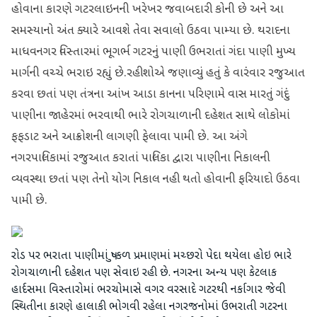
હોવાના કારણે ગટરલાઇનની ખરેખર જવાબદારી કોની છે અને આ
સમસ્યાનો અંત ક્યારે આવશે તેવા સવાલો ઉઠવા પામ્યા છે. થરાદના
માધવનગર વિસ્તારમાં ભૂગર્ભ ગટરનું પાણી ઉભરાતાં ગંદા પાણી મુખ્ય
માર્ગની વચ્ચે ભરાઇ રહ્યું છે.રહીશોએ જણાવ્યું હતું કે વારંવાર રજુઆત
કરવા છતાં પણ તંત્રના આંખ આડા કાનના પરિણામે વાસ મારતું ગંદું
પાણીના જાહેરમાં ભરવાથી ભારે રોગચાળાની દહેશત સાથે લોકોમાં
ફફડાટ અને આક્રોશની લાગણી ફેલાવા પામી છે. આ અંગે
નગરપાલિકામાં રજુઆત કરાતાં પાલિકા દ્વારા પાણીના નિકાલની
વ્યવસ્થા છતાં પણ તેનો યોગ નિકાલ નહી થતો હોવાની ફરિયાદો ઉઠવા
પામી છે.
રોડ પર ભરાતા પાણીમાં પુષ્કળ પ્રમાણમાં મચ્છરો પેદા થયેલા હોઇ ભારે
રોગચાળાની દહેશત પણ સેવાઇ રહી છે. નગરના અન્ય પણ કેટલાક
હાર્દસમા વિસ્તારોમાં ભરચોમાસે વગર વરસાદે ગટરથી નર્કાગાર જેવી
સ્થિતીના કારણે હાલાકી ભોગવી રહેલા નગરજનોમાં ઉભરાતી ગટરના