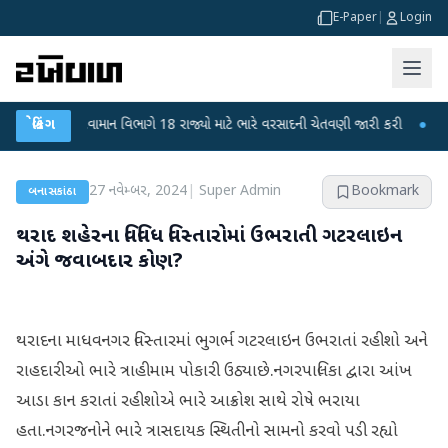
E-Paper
|
Login
●
બ્રેકિંગ
હવામાન વિભાગે 18 રાજ્યો માટે ભારે વરસાદની ચેતવણી જારી કરી
●
સિદ્ધપુરથ
27 નવેમ્બર, 2024
|
Super Admin
Bookmark
બનાસકાંઠા
થરાદ શહેરના વિવિધ વિસ્તારોમાં ઉભરાતી ગટરલાઇન
અંગે જવાબદાર કોણ?
થરાદના માધવનગર વિસ્તારમાં ભુગર્ભ ગટરલાઇન ઉભરાતાં રહીશો અને
રાહદારીઓ ભારે ત્રાહીમામ પોકારી ઉઠ્યાછે.નગરપાલિકા દ્વારા આંખ
આડા કાન કરાતાં રહીશોએ ભારે આક્રોશ સાથે રોષે ભરાયા
હતા.નગરજનોને ભારે ત્રાસદાયક સ્થિતીનો સામનો કરવો પડી રહ્યો