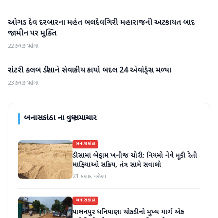
ઓગડ દેવ દરબારના મહંત બલદેવગિરી મહારાજની અટકાયત બાદ
બનાસકાંઠા
જામીન પર મુક્તિ
22 કલાક પહેલા
રોટરી ક્લબ ડીસાને સેવાકીય કાર્યો બદલ 24 એવોર્ડ્સ મળ્યા
બનાસકાંઠા
23 કલાક પહેલા
બનાસકાંઠા
ના વધુ સમાચાર
બનાસકાંઠા
ડીસામાં બેફામ ખનીજ ચોરી: નિયમો નેવે મૂકી રેતી
માફિયાઓ સક્રિય, તંત્ર સામે સવાલો
21 કલાક પહેલા
બનાસકાંઠા
પાલનપુર ધનિયાણા ચોકડીનો મુખ્ય માર્ગ એક