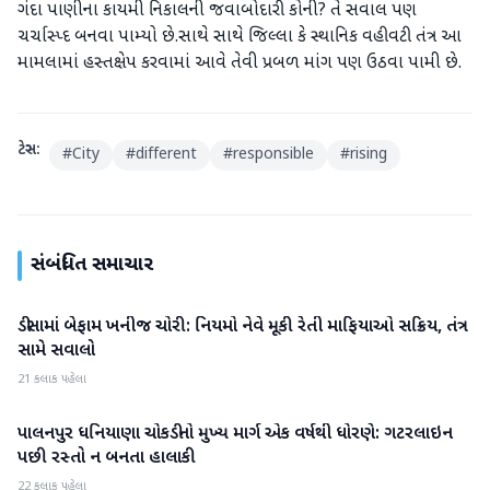
ગંદા પાણીના કાયમી નિકાલની જવાબોદારી કોની? તે સવાલ પણ
ચર્ચાસ્પ્દ બનવા પામ્યો છે.સાથે સાથે જિલ્લા કે સ્થાનિક વહીવટી તંત્ર આ
મામલામાં હસ્તક્ષેપ કરવામાં આવે તેવી પ્રબળ માંગ પણ ઉઠવા પામી છે.
ટેગ્સ:
#
City
#
different
#
responsible
#
rising
સંબંધિત સમાચાર
ડીસામાં બેફામ ખનીજ ચોરી: નિયમો નેવે મૂકી રેતી માફિયાઓ સક્રિય, તંત્ર
બનાસકાંઠા
સામે સવાલો
21 કલાક પહેલા
પાલનપુર ધનિયાણા ચોકડીનો મુખ્ય માર્ગ એક વર્ષથી ધોરણે: ગટરલાઇન
બનાસકાંઠા
પછી રસ્તો ન બનતા હાલાકી
22 કલાક પહેલા