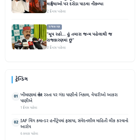
માફિયાઓ પર દરોડા પાડવા નીકળ્યા
2 દિવસ પહેલા
રાજકારણ
"ચૂપ રહો... હું તમારા જન્મ પહેલાથી જ
રાજકારણમાં છું"
3 દિવસ પહેલા
ટ્રેન્ડિંગ
ખીમાણામાં જાહેર રસ્તા પર ગંદા પાણીનો નિકાલ, વેપારીઓ આકરા
01
પાણીએ
1 દિવસ પહેલા
IAF વિંગ કમાન્ડર હનીટ્રેપમાં ફસાયા, સંવેદનશીલ માહિતી લીક કરવાનો
02
આરોપ
6 કલાક પહેલા