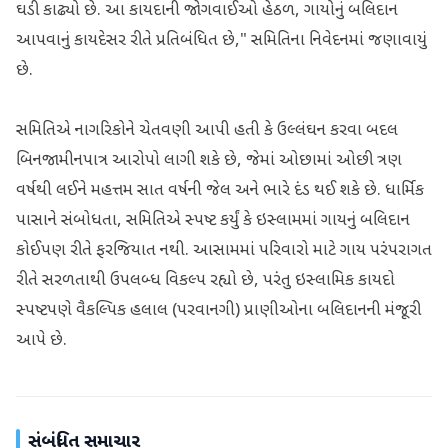
ઘડી કાઢ્યો છે. આ કાયદાની જોગવાઈઓ હેઠળ, ગાયોનું બલિદાન
આપવાનું કાયદેસર રીતે પ્રતિબંધિત છે," સમિતિના નિવેદનમાં જણાવાયું
છે.
સમિતિએ નાગરિકોને ચેતવણી આપી હતી કે ઉલ્લંઘન કરવા બદલ
બિનજામીનપાત્ર આરોપો લાગી શકે છે, જેમાં ઓછામાં ઓછી ત્રણ
વર્ષથી લઈને મહત્તમ સાત વર્ષની જેલ અને ભારે દંડ થઈ શકે છે. ધાર્મિક
પાસાને સંબોધતા, સમિતિએ સ્પષ્ટ કર્યું કે ઇસ્લામમાં ગાયનું બલિદાન
કોઈપણ રીતે ફરજિયાત નથી. આસામમાં પરિવારો માટે ગાય પરંપરાગત
રીતે સરળતાથી ઉપલબ્ધ વિકલ્પ રહ્યો છે, પરંતુ ઇસ્લામિક કાયદો
સ્પષ્ટપણે વૈકલ્પિક હલાલ (પરવાનગી) પ્રાણીઓના બલિદાનની મંજૂરી
આપે છે.
સંબંધિત સમાચાર