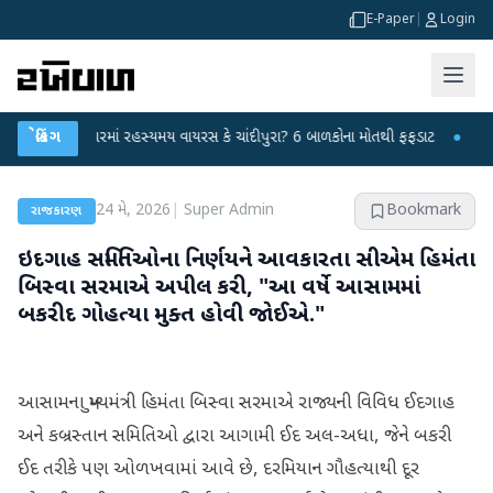
E-Paper
|
Login
િંમતનગરમાં રહસ્યમય વાયરસ કે ચાંદીપુરા? 6 બાળકોના મોતથી ફફડાટ
બ્રેકિંગ
●
હવામાન વિભા
24 મે, 2026
|
Super Admin
Bookmark
રાજકારણ
ઇદગાહ સમિતિઓના નિર્ણયને આવકારતા સીએમ હિમંતા
બિસ્વા સરમાએ અપીલ કરી, "આ વર્ષે આસામમાં
બકરીદ ગોહત્યા મુક્ત હોવી જોઈએ."
આસામના મુખ્યમંત્રી હિમંતા બિસ્વા સરમાએ રાજ્યની વિવિધ ઈદગાહ
અને કબ્રસ્તાન સમિતિઓ દ્વારા આગામી ઈદ અલ-અધા, જેને બકરી
ઈદ તરીકે પણ ઓળખવામાં આવે છે, દરમિયાન ગૌહત્યાથી દૂર