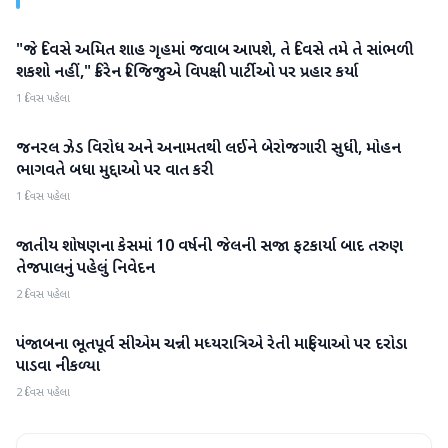
"જે દિવસે અમિત શાહ ગૃહમાં જવાબ આપશે, તે દિવસે તમે તે સાંભળી
રાજકારણ
શકશો નહીં," કિરેન રિજિજુએ વિપક્ષી પાર્ટીઓ પર પ્રહાર કર્યા
1 દિવસ પહેલા
જનરલ ઝેડ વિરોધ અને અનામતથી લઈને બેરોજગારી સુધી, મોહન
રાજકારણ
ભાગવતે બધા મુદ્દાઓ પર વાત કરી
1 દિવસ પહેલા
જાતીય શોષણના કેસમાં 10 વર્ષની જેલની સજા ફટકાર્યા બાદ તરુણ
રાજકારણ
તેજપાલનું પહેલું નિવેદન
2 દિવસ પહેલા
પંજાબના ભૂતપૂર્વ સીએમ ચન્ની મધ્યરાત્રિએ રેતી માફિયાઓ પર દરોડા
રાજકારણ
પાડવા નીકળ્યા
2 દિવસ પહેલા