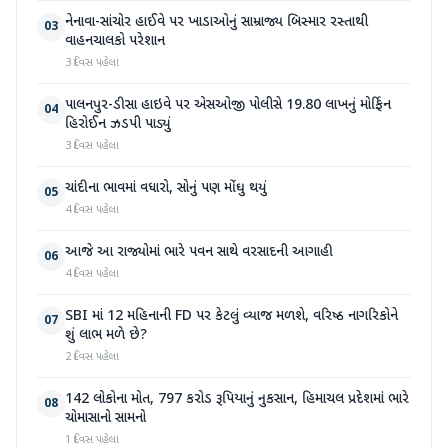
નેનાવા-સાંચોર હાઈવે પર ખાડાઓનું સામ્રાજ્ય બિસ્માર રસ્તાથી
03
વાહનચાલકો પરેશાન
3 દિવસ પહેલા
પાલનપુર-ડીસા હાઇવે પર એસઓજી પોલીસે 19.80 લાખનું મોર્ફિન
04
હિરોઈન ઝડપી પાડ્યું
3 દિવસ પહેલા
ચાંદીના ભાવમાં વધારો, સોનું પણ મોંઘુ થયું
05
4 દિવસ પહેલા
આજે આ રાજ્યોમાં ભારે પવન સાથે વરસાદની આગાહી
06
4 દિવસ પહેલા
SBI માં 12 મહિનાની FD પર કેટલું વ્યાજ મળશે, વરિષ્ઠ નાગરિકોને
07
શું લાભ મળે છે?
2 દિવસ પહેલા
142 લોકોના મોત, 797 કરોડ રૂપિયાનું નુકસાન, હિમાચલ પ્રદેશમાં ભારે
08
ચોમાસાનો સામનો
1 દિવસ પહેલા