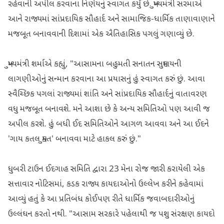
રહેવાની અપીલ કરવાના નિર્ણયનું સ્વાગત કર્યું છે. મુખ્યમંત્રી સરમાએ
આને રાજ્યમાં સાંપ્રદાયિક સૌહાર્દ અને સામાજિક-ધાર્મિક તાણાવાણાને
મજબૂત બનાવવાની દિશામાં એક ઐતિહાસિક પગલું ગણાવ્યું છે.
મુખ્યમંત્રી શર્માએ કહ્યું, "આસામના બહુમતી સનાતન સમુદાયની
લાગણીઓનું સન્માન કરવાના આ પ્રયાસનું હું સ્વાગત કરું છું. આવા
સ્વૈચ્છિક પગલાં રાજ્યમાં શાંતિ અને સાંપ્રદાયિક સૌહાર્દનું વાતાવરણ
વધુ મજબૂત બનાવશે. મને આશા છે કે અન્ય સમિતિઓ પણ આવી જ
અપીલ કરશે. હું બધી ઈદ સમિતિઓને આગળ આવવા અને આ ઈદને
'ગાય કતલ મુક્ત' બનાવવા માટે હાકલ કરું છું."
ધુબરી ટાઉન ઈદગાહ સમિતિ દ્વારા 23 મેના રોજ જારી કરાયેલી એક
સત્તાવાર નોટિસમાં, કડક રાજ્ય કાયદાઓનો ઉલ્લેખ કરીને કહેવામાં
આવ્યું હતું કે આ પ્રતિબંધ કોઈપણ રીતે ધાર્મિક જવાબદારીઓનું
ઉલ્લંઘન કરતો નથી. "આસામ સરકારે પહેલાથી જ પશુ સંરક્ષણ કાયદો