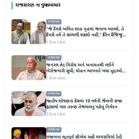
રાજકારણ
ના વધુ સમાચાર
રાજકારણ
"જે દિવસે અમિત શાહ ગૃહમાં જવાબ આપશે, તે
દિવસે તમે તે સાંભળી શકશો નહીં," કિરેન રિજિજુએ
વિપક્ષી પાર્ટીઓ પર પ્રહાર કર્યા
1 દિવસ પહેલા
રાજકારણ
જનરલ ઝેડ વિરોધ અને અનામતથી લઈને
બેરોજગારી સુધી, મોહન ભાગવતે બધા મુદ્દાઓ
પર વાત કરી
1 દિવસ પહેલા
રાજકારણ
જાતીય શોષણના કેસમાં 10 વર્ષની જેલની સજા
ફટકાર્યા બાદ તરુણ તેજપાલનું પહેલું નિવેદન
2 દિવસ પહેલા
રાજકારણ
પંજાબના ભૂતપૂર્વ સીએમ ચન્ની મધ્યરાત્રિએ રેતી