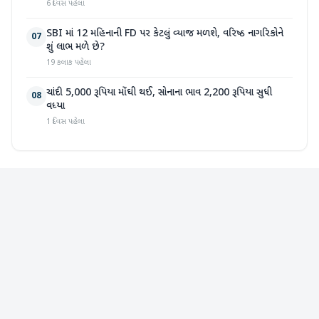
6 દિવસ પહેલા
SBI માં 12 મહિનાની FD પર કેટલું વ્યાજ મળશે, વરિષ્ઠ નાગરિકોને
07
શું લાભ મળે છે?
19 કલાક પહેલા
ચાંદી 5,000 રૂપિયા મોંઘી થઈ, સોનાના ભાવ 2,200 રૂપિયા સુધી
08
વધ્યા
1 દિવસ પહેલા