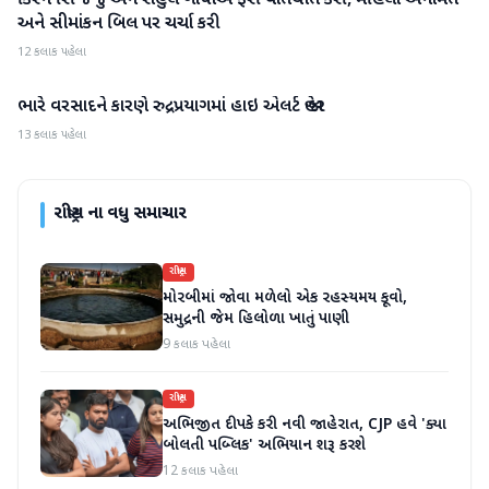
કિરેન રિજિજુ અને રાહુલ ગાંધીએ ફરી વાતચીત કરી, મહિલા અનામત
અને સીમાંકન બિલ પર ચર્ચા કરી
12 કલાક પહેલા
ભારે વરસાદને કારણે રુદ્રપ્રયાગમાં હાઇ એલર્ટ જાહેર
રાષ્ટ્રીય
13 કલાક પહેલા
રાષ્ટ્રીય
ના વધુ સમાચાર
રાષ્ટ્રીય
મોરબીમાં જોવા મળેલો એક રહસ્યમય કૂવો,
સમુદ્રની જેમ હિલોળા ખાતું પાણી
9 કલાક પહેલા
રાષ્ટ્રીય
અભિજીત દીપકે કરી નવી જાહેરાત, CJP હવે 'ક્યા
બોલતી પબ્લિક' અભિયાન શરૂ કરશે
12 કલાક પહેલા