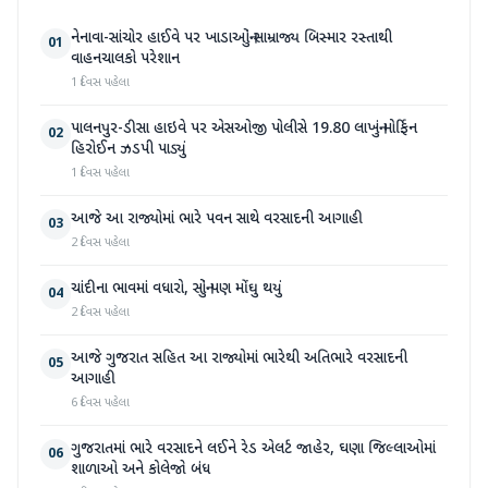
નેનાવા-સાંચોર હાઈવે પર ખાડાઓનું સામ્રાજ્ય બિસ્માર રસ્તાથી
01
વાહનચાલકો પરેશાન
1 દિવસ પહેલા
પાલનપુર-ડીસા હાઇવે પર એસઓજી પોલીસે 19.80 લાખનું મોર્ફિન
02
હિરોઈન ઝડપી પાડ્યું
1 દિવસ પહેલા
આજે આ રાજ્યોમાં ભારે પવન સાથે વરસાદની આગાહી
03
2 દિવસ પહેલા
ચાંદીના ભાવમાં વધારો, સોનું પણ મોંઘુ થયું
04
2 દિવસ પહેલા
આજે ગુજરાત સહિત આ રાજ્યોમાં ભારેથી અતિભારે વરસાદની
05
આગાહી
6 દિવસ પહેલા
ગુજરાતમાં ભારે વરસાદને લઈને રેડ એલર્ટ જાહેર, ઘણા જિલ્લાઓમાં
06
શાળાઓ અને કોલેજો બંધ