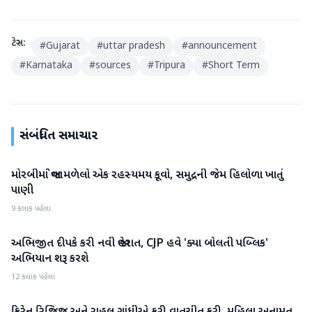
ટેગ્સ:
#
Gujarat
#
uttar pradesh
#
announcement
#
Karnataka
#
sources
#
Tripura
#
Short Term
સંબંધિત સમાચાર
મોરબીમાં જોવા મળેલો એક રહસ્યમય કૂવો, સમુદ્રની જેમ હિલોળા ખાતું
રાષ્ટ્રીય
પાણી
9 કલાક પહેલા
અભિજીત દીપકે કરી નવી જાહેરાત, CJP હવે 'ક્યા બોલતી પબ્લિક'
રાષ્ટ્રીય
અભિયાન શરૂ કરશે
12 કલાક પહેલા
રાષ્ટ્રીય