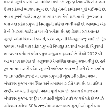
લાગશે. સૂત્રો પાસેથી આ માહિતી મળી છે. ભૂપેન્દ્ર સિંહ ચૌધરી હાલમાં
ઉત્તર પ્રદેશમાં ભાજપ પ્રમુખ છે, પરંતુ તેમનો કાર્યકાળ પૂરો થઈ ગયો છે.
નવા પ્રમુખની જાહેરાત ટૂંક સમયમાં થાય તેવી શક્યતા છે. ગુજરાતમાં
પણ નવા પ્રદેશ પ્રમુખની નિમણૂકની પ્રક્રિયા ચાલી રહી છે. આગામી એક
કે બે દિવસમાં જાહેરાત થવાની અપેક્ષા છે. કર્ણાટકમાં સંગઠનાત્મક
ચૂંટણીઓમાં વિલંબને કારણે, પ્રદેશ પ્રમુખની નિમણૂક હજુ બાકી છે. ટૂંક
સમયમાં અહીં પણ પ્રદેશ પ્રમુખની નિમણૂક કરવામાં આવશે. ત્રિપુરામાં
ભાજપના વર્તમાન પ્રદેશ પ્રમુખ રાજીવ ભટ્ટાચાર્ય છે. તેઓ 2022 થી
આ પદ પર કાર્યરત છે. ભટ્ટાચાર્યએ માણિક સાહાનું સ્થાન લીધું છે. હવે
ટૂંક સમયમાં અહીં પ્રદેશ પ્રમુખની જાહેરાત થવા જઈ રહી છે. ભારતીય
જનતા પાર્ટી (ભાજપ) ના રાજ્ય પ્રમુખોની ચૂંટણીની પ્રક્રિયા પક્ષના
બંધારણ મુજબ વ્યવસ્થિત અને તબક્કાવાર રીતે થાય છે. આ પ્રક્રિયા
રાષ્ટ્રીય અધ્યક્ષની ચૂંટણી પહેલા પૂર્ણ થાય છે, કારણ કે ભાજપના
બંધારણ મુજબ, રાષ્ટ્રીય અધ્યક્ષની ચૂંટણી ત્યારે જ થઈ શકે છે જ્યારે
ઓછામાં ઓછા 50% રાજ્યોમાં સંગઠનાત્મક ચૂંટણીઓ પૂર્ણ થાય.