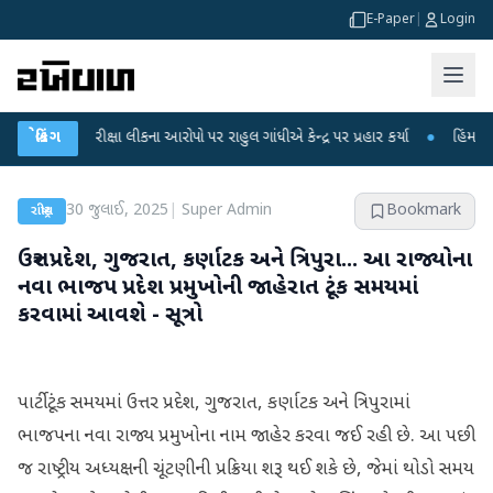
E-Paper
|
Login
T પરીક્ષા લીકના આરોપો પર રાહુલ ગાંધીએ કેન્દ્ર પર પ્રહાર કર્યા
બ્રેકિંગ
●
હિંમતનગરમાં રહ
30 જુલાઈ, 2025
|
Super Admin
Bookmark
રાષ્ટ્રીય
ઉત્તર પ્રદેશ, ગુજરાત, કર્ણાટક અને ત્રિપુરા... આ રાજ્યોના
નવા ભાજપ પ્રદેશ પ્રમુખોની જાહેરાત ટૂંક સમયમાં
કરવામાં આવશે - સૂત્રો
પાર્ટી ટૂંક સમયમાં ઉત્તર પ્રદેશ, ગુજરાત, કર્ણાટક અને ત્રિપુરામાં
ભાજપના નવા રાજ્ય પ્રમુખોના નામ જાહેર કરવા જઈ રહી છે. આ પછી
જ રાષ્ટ્રીય અધ્યક્ષની ચૂંટણીની પ્રક્રિયા શરૂ થઈ શકે છે, જેમાં થોડો સમય