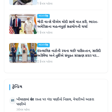
સંજોગોમાં મોત
1 દિવસ પહેલા
આંતરરાષ્ટ્રીય
જેડી વાન્સે પીએમ મોદી સાથે વાત કરી, ભારત-
અમેરિકાના મહત્વપૂર્ણ સહયોગની ચર્ચા
1 દિવસ પહેલા
આંતરરાષ્ટ્રીય
ઇસ્લામિક નાટોની રચના થઈ! પાકિસ્તાન, સાઉદી
અરેબિયા અને તુર્કીએ સંયુક્ત સંરક્ષણ કરાર પર
હસ્તાક્ષર
2 દિવસ પહેલા
ટ્રેન્ડિંગ
ખીમાણામાં જાહેર રસ્તા પર ગંદા પાણીનો નિકાલ, વેપારીઓ આકરા
01
પાણીએ
3 દિવસ પહેલા