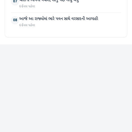
ચાંદીના ભાવમાં વધારો, સોનું પણ મોંઘુ થયું
07
6 દિવસ પહેલા
આજે આ રાજ્યોમાં ભારે પવન સાથે વરસાદની આગાહી
08
6 દિવસ પહેલા