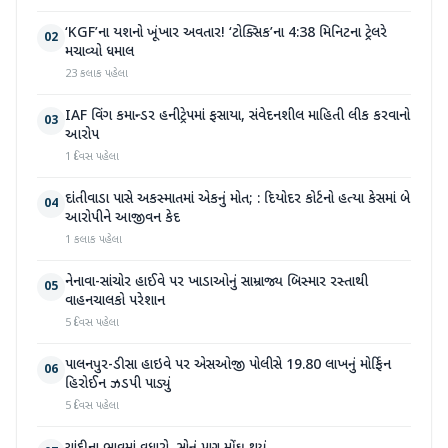
‘KGF’ના યશનો ખૂંખાર અવતાર! ‘ટોક્સિક’ના 4:38 મિનિટના ટ્રેલરે
02
મચાવ્યો ધમાલ
23 કલાક પહેલા
IAF વિંગ કમાન્ડર હનીટ્રેપમાં ફસાયા, સંવેદનશીલ માહિતી લીક કરવાનો
03
આરોપ
1 દિવસ પહેલા
દાંતીવાડા પાસે અકસ્માતમાં એકનું મોત; : દિયોદર કોર્ટનો હત્યા કેસમાં બે
04
આરોપીને આજીવન કેદ
1 કલાક પહેલા
નેનાવા-સાંચોર હાઈવે પર ખાડાઓનું સામ્રાજ્ય બિસ્માર રસ્તાથી
05
વાહનચાલકો પરેશાન
5 દિવસ પહેલા
પાલનપુર-ડીસા હાઇવે પર એસઓજી પોલીસે 19.80 લાખનું મોર્ફિન
06
હિરોઈન ઝડપી પાડ્યું
5 દિવસ પહેલા