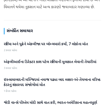
(સેન્ટકોમ) એ આ ઘટનાને ખોટી માહિતી ગણાવીને ફગાવી દીધી છે અને
વિમાનને થયેલા નુકસાન માટે અન્ય કારણો જવાબદાર ગણાવ્યા છે.
સંબંધિત સમાચાર
રશિયા અને યુક્રેને એકબીજા પર બોમ્બમારો કર્યો, 7 લોકોના મોત
આંતરરાષ્ટ્રીય
2 કલાક પહેલા
એફબીઆઈના ડિરેક્ટર કાશ પટેલ રશિયાની મુલાકાત લેવાની તૈયારીમાં
આંતરરાષ્ટ્રીય
3 કલાક પહેલા
ઇસ્લામાબાદની મસ્જિદમાં નમાજ પઢ્યા બાદ લશ્કર-એ-તૈયબાના વરિષ્ઠ
આંતરરાષ્ટ્રીય
કેડરનું શંકાસ્પદ સંજોગોમાં મોત
1 દિવસ પહેલા
જેડી વાન્સે પીએમ મોદી સાથે વાત કરી, ભારત-અમેરિકાના મહત્વપૂર્ણ
આંતરરાષ્ટ્રીય