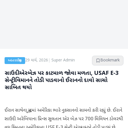
29 માર્ચ, 2026
|
Super Admin
Bookmark
આંતરરાષ્ટ્રીય
સાઉદી એરબેઝ પર કાટમાળ જોવા મળતા, USAF E-3
સેન્ટ્રી વિમાનને તોડી પાડવાનો ઈરાનનો દાવો સાચો
સાબિત થયો
ઈરાન સાથેના યુદ્ધમાં અમેરિકા ભારે નુકસાનનો સામનો કરી રહ્યું છે. ઈરાને
સાઉદી અરેબિયાના પ્રિન્સ સુલતાન એર બેઝ પર 700 મિલિયન ડોલરથી
વધુ કિંમતના અમેરિકાના USF E-3 સેન્ટ્રી એરક્રાફ્ટને તોડી પાડ્યું છે.