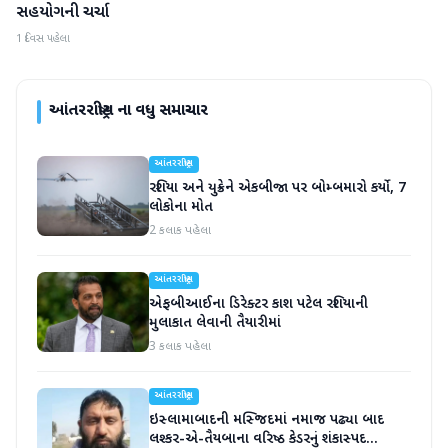
સહયોગની ચર્ચા
1 દિવસ પહેલા
આંતરરાષ્ટ્રીય
ના વધુ સમાચાર
આંતરરાષ્ટ્રીય
રશિયા અને યુક્રેને એકબીજા પર બોમ્બમારો કર્યો, 7
લોકોના મોત
2 કલાક પહેલા
આંતરરાષ્ટ્રીય
એફબીઆઈના ડિરેક્ટર કાશ પટેલ રશિયાની
મુલાકાત લેવાની તૈયારીમાં
3 કલાક પહેલા
આંતરરાષ્ટ્રીય
ઇસ્લામાબાદની મસ્જિદમાં નમાજ પઢ્યા બાદ
લશ્કર-એ-તૈયબાના વરિષ્ઠ કેડરનું શંકાસ્પદ