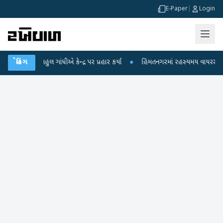
E-Paper
|
Login
રાહુલ ગાંધીએ કેન્દ્ર પર પ્રહાર કર્યા
બ્રેકિંગ
●
હિંમતનગરમાં રહસ્યમય વાયરસ કે ચાંદીપુરા