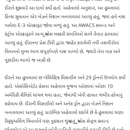
ઈરાને શુક્રવારે આ દાવો કર્યો હતો. અહેવાલો અનુસાર, આ હુમલામાં
પ્રિન્સ સુલતાન એર બેઝને નિશાન બનાવવામાં આવ્યું હતું, જ્યાં હવે નાશ
પામેલા E-3 એરક્રાફ્ટ જોવા મળ્યું હતું. આ AWACS કમાન્ડ અને
કંટ્રોલ એરક્રાફ્ટને અન્ય યુએસ લશ્કરી સંપત્તિઓ સાથે તૈનાત કરવામાં
આવ્યું હતું. ઈરાનના પ્રેસ ટીવી દ્વારા જાહેર કરાયેલી નવી તસવીરોમાં
વિમાનનો મુખ્ય ભાગ સંપૂર્ણપણે નાશ પામ્યો છે, જ્યારે તેના નાક અને
પૂંછડીના ભાગો જ બાકી છે.
ઈરાને આ હુમલામાં છ બેલિસ્ટિક મિસાઈલ અને 29 ડ્રોનનો ઉપયોગ કર્યો
હતો. એસોસિએટેડ પ્રેસના અહેવાલ મુજબ ઓછામાં ઓછા 10
અમેરિકી સૈનિકો ઘાયલ થયા હતા, જેમાંથી બેની હાલત ગંભીર હોવાનું
કહેવાય છે. ઈરાની મિસાઈલો અને અનેક ડ્રોન દ્વારા બેઝને નિશાન
બનાવવામાં આવ્યું હતું. પ્રારંભિક અહેવાલો દર્શાવે છે કે હુમલામાં ઘણા
રિફ્યુઅલિંગ વિમાનોને પણ નુકસાન થયું હતું. યુએસ સેન્ટ્રલ કમાન્ડ