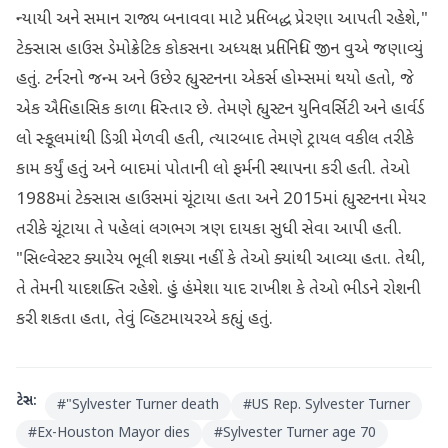
ન્યાયી અને સમાન રાજ્ય બનાવવા માટે પ્રતિબદ્ધ પ્રેરણા આપતી રહેશે,"
ટેક્સાસ હાઉસ ડેમોક્રેટિક કોકસના અધ્યક્ષ પ્રતિનિધિ જીન વુએ જણાવ્યું
હતું. ટર્નરનો જન્મ અને ઉછેર હ્યુસ્ટનના એકર્સ હોમ્સમાં થયો હતો, જે
એક ઐતિહાસિક કાળા વિસ્તાર છે. તેમણે હ્યુસ્ટન યુનિવર્સિટી અને હાર્વર્ડ
લો સ્કૂલમાંથી ડિગ્રી મેળવી હતી, ત્યારબાદ તેમણે ટ્રાયલ વકીલ તરીકે
કામ કર્યું હતું અને બાદમાં પોતાની લો ફર્મની સ્થાપના કરી હતી. તેઓ
1988માં ટેક્સાસ હાઉસમાં ચૂંટાયા હતા અને 2015માં હ્યુસ્ટનના મેયર
તરીકે ચૂંટાયા તે પહેલાં લગભગ ત્રણ દાયકા સુધી સેવા આપી હતી.
"સિલ્વેસ્ટર ક્યારેય ભૂલી શક્યા નહીં કે તેઓ ક્યાંથી આવ્યા હતા. તેથી,
તે તેમની યાદશક્તિ રહેશે. હું હંમેશા યાદ રાખીશ કે તેઓ ભીડને રોશની
કરી શકતા હતા, તેવું વ્હિટમાયરએ કહ્યું હતું.
ટેગ્સ:
#
"Sylvester Turner death
#
US Rep. Sylvester Turner
#
Ex-Houston Mayor dies
#
Sylvester Turner age 70