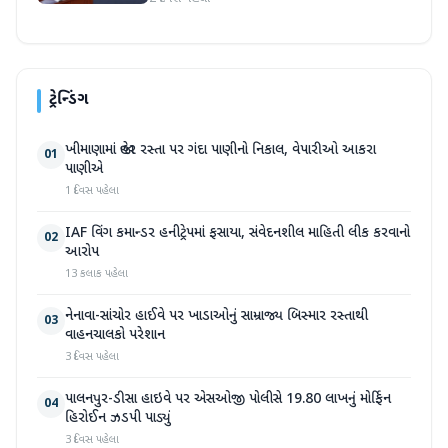
ટ્રેન્ડિંગ
ખીમાણામાં જાહેર રસ્તા પર ગંદા પાણીનો નિકાલ, વેપારીઓ આકરા
01
પાણીએ
1 દિવસ પહેલા
IAF વિંગ કમાન્ડર હનીટ્રેપમાં ફસાયા, સંવેદનશીલ માહિતી લીક કરવાનો
02
આરોપ
13 કલાક પહેલા
નેનાવા-સાંચોર હાઈવે પર ખાડાઓનું સામ્રાજ્ય બિસ્માર રસ્તાથી
03
વાહનચાલકો પરેશાન
3 દિવસ પહેલા
પાલનપુર-ડીસા હાઇવે પર એસઓજી પોલીસે 19.80 લાખનું મોર્ફિન
04
હિરોઈન ઝડપી પાડ્યું
3 દિવસ પહેલા