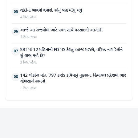
ચાંદીના ભાવમાં વધારો, સોનું પણ મોંઘુ થયું
05
4 દિવસ પહેલા
આજે આ રાજ્યોમાં ભારે પવન સાથે વરસાદની આગાહી
06
4 દિવસ પહેલા
SBI માં 12 મહિનાની FD પર કેટલું વ્યાજ મળશે, વરિષ્ઠ નાગરિકોને
07
શું લાભ મળે છે?
2 દિવસ પહેલા
142 લોકોના મોત, 797 કરોડ રૂપિયાનું નુકસાન, હિમાચલ પ્રદેશમાં ભારે
08
ચોમાસાનો સામનો
1 દિવસ પહેલા