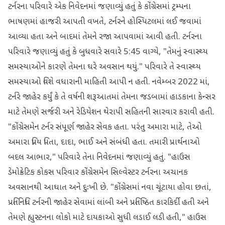
ટર્નરના પરિવારે એક નિવેદનમાં જણાવ્યું હતું કે કોંગ્રેસમાં ટ્રમ્પના
ભાષણમાં હાજરી આપતી વખતે, ટર્નરને હોસ્પિટલમાં લઈ જવામાં
આવ્યા હતા અને બાદમાં તેમને રજા આપવામાં આવી હતી. ટર્નરના
પરિવારે જણાવ્યું હતું કે બુધવારે સવારે 5:45 વાગ્યે, "તેમનું સ્વાસ્થ્ય
સમસ્યાઓને કારણે તેમના ઘરે અવસાન થયું." પરિવારે તે સ્વાસ્થ્ય
સમસ્યાઓ વિશે વધારાની માહિતી આપી ન હતી. નવેમ્બર 2022 માં,
ટર્નરે જાહેર કર્યું કે તે વર્ષની શરૂઆતમાં તેમના જડબામાં હાડકાના કેન્સર
માટે તેમણે સર્જરી અને રેડિયેશન થેરાપી સહિતની સારવાર કરાવી હતી.
"કોંગ્રેસમેન ટર્નર સંપૂર્ણ જાહેર સેવક હતા. પરંતુ અમારા માટે, તેઓ
અમારા પ્રિય પિતા, દાદા, ભાઈ અને સંબંધી હતા. તમારી પ્રાર્થનાઓ
બદલ આભાર," પરિવારે તેના નિવેદનમાં જણાવ્યું હતું. "હાઉસ
ડેમોક્રેટિક કોકસ પરિવાર કોંગ્રેસમેન સિલ્વેસ્ટર ટર્નરના અચાનક
અવસાનથી આઘાત અને દુઃખી છે. "કોંગ્રેસમાં નવા ચૂંટાયા હોવા છતાં,
પ્રતિનિધિ ટર્નરની જાહેર સેવામાં લાંબી અને પ્રતિષ્ઠિત કારકિર્દી હતી અને
તેમણે હ્યુસ્ટનના લોકો માટે દાયકાઓ સુધી લડાઈ લડી હતી," હાઉસ