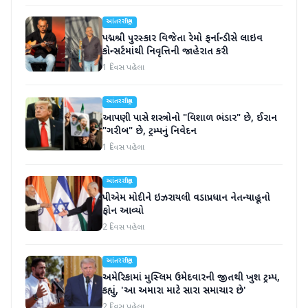
આંતરરાષ્ટ્રીય
પદ્મશ્રી પુરસ્કાર વિજેતા રેમો ફર્નાન્ડીસે લાઇવ
કોન્સર્ટમાંથી નિવૃત્તિની જાહેરાત કરી
1 દિવસ પહેલા
આંતરરાષ્ટ્રીય
આપણી પાસે શસ્ત્રોનો "વિશાળ ભંડાર" છે, ઈરાન
"ગરીબ" છે, ટ્રમ્પનું નિવેદન
1 દિવસ પહેલા
આંતરરાષ્ટ્રીય
પીએમ મોદીને ઇઝરાયલી વડાપ્રધાન નેતન્યાહૂનો
ફોન આવ્યો
2 દિવસ પહેલા
આંતરરાષ્ટ્રીય
અમેરિકામાં મુસ્લિમ ઉમેદવારની જીતથી ખુશ ટ્રમ્પ,
કહ્યું, 'આ અમારા માટે સારા સમાચાર છે'
2 દિવસ પહેલા