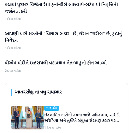
પદ્મશ્રી પુરસ્કાર વિજેતા રેમો ફર્નાન્ડીસે લાઇવ કોન્સર્ટમાંથી નિવૃત્તિની
આંતરરાષ્ટ્રીય
જાહેરાત કરી
1 દિવસ પહેલા
આપણી પાસે શસ્ત્રોનો "વિશાળ ભંડાર" છે, ઈરાન "ગરીબ" છે, ટ્રમ્પનું
આંતરરાષ્ટ્રીય
નિવેદન
1 દિવસ પહેલા
પીએમ મોદીને ઇઝરાયલી વડાપ્રધાન નેતન્યાહૂનો ફોન આવ્યો
આંતરરાષ્ટ્રીય
2 દિવસ પહેલા
આંતરરાષ્ટ્રીય
ના વધુ સમાચાર
આંતરરાષ્ટ્રીય
ઇસ્લામિક નાટોની રચના થઈ! પાકિસ્તાન, સાઉદી
અરેબિયા અને તુર્કીએ સંયુક્ત સંરક્ષણ કરાર પર
હસ્તાક્ષર
1 દિવસ પહેલા