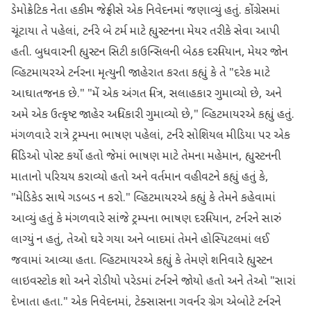
ડેમોક્રેટિક નેતા હકીમ જેફ્રીસે એક નિવેદનમાં જણાવ્યું હતું. કોંગ્રેસમાં
ચૂંટાયા તે પહેલાં, ટર્નરે બે ટર્મ માટે હ્યુસ્ટનના મેયર તરીકે સેવા આપી
હતી. બુધવારની હ્યુસ્ટન સિટી કાઉન્સિલની બેઠક દરમિયાન, મેયર જોન
વ્હિટમાયરએ ટર્નરના મૃત્યુની જાહેરાત કરતા કહ્યું કે તે "દરેક માટે
આઘાતજનક છે." "મેં એક અંગત મિત્ર, સલાહકાર ગુમાવ્યો છે, અને
અમે એક ઉત્કૃષ્ટ જાહેર અધિકારી ગુમાવ્યો છે," વ્હિટમાયરએ કહ્યું હતું.
મંગળવારે રાત્રે ટ્રમ્પના ભાષણ પહેલાં, ટર્નરે સોશિયલ મીડિયા પર એક
વિડિઓ પોસ્ટ કર્યો હતો જેમાં ભાષણ માટે તેમના મહેમાન, હ્યુસ્ટનની
માતાનો પરિચય કરાવ્યો હતો અને વર્તમાન વહીવટને કહ્યું હતું કે,
"મેડિકેડ સાથે ગડબડ ન કરો." વ્હિટમાયરએ કહ્યું કે તેમને કહેવામાં
આવ્યું હતું કે મંગળવારે સાંજે ટ્રમ્પના ભાષણ દરમિયાન, ટર્નરને સારું
લાગ્યું ન હતું, તેઓ ઘરે ગયા અને બાદમાં તેમને હોસ્પિટલમાં લઈ
જવામાં આવ્યા હતા. વ્હિટમાયરએ કહ્યું કે તેમણે શનિવારે હ્યુસ્ટન
લાઇવસ્ટોક શો અને રોડીયો પરેડમાં ટર્નરને જોયો હતો અને તેઓ "સારાં
દેખાતા હતા." એક નિવેદનમાં, ટેક્સાસના ગવર્નર ગ્રેગ એબોટે ટર્નરને