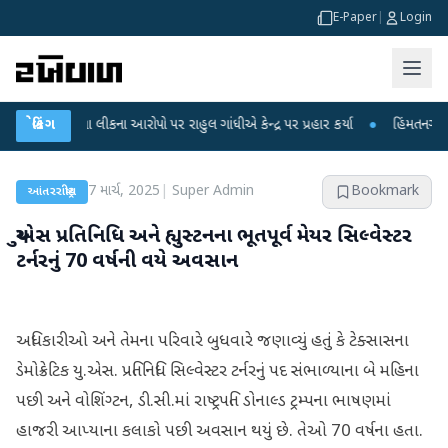
E-Paper
|
Login
ા લીકના આરોપો પર રાહુલ ગાંધીએ કેન્દ્ર પર પ્રહાર કર્યા
બ્રેકિંગ
●
હિંમતનગરમાં રહસ્યમય વા
7 માર્ચ, 2025
|
Super Admin
Bookmark
આંતરરાષ્ટ્રીય
યુએસ પ્રતિનિધિ અને હ્યુસ્ટનના ભૂતપૂર્વ મેયર સિલ્વેસ્ટર
ટર્નરનું 70 વર્ષની વયે અવસાન
અધિકારીઓ અને તેમના પરિવારે બુધવારે જણાવ્યું હતું કે ટેક્સાસના
ડેમોક્રેટિક યુ.એસ. પ્રતિનિધિ સિલ્વેસ્ટર ટર્નરનું પદ સંભાળ્યાના બે મહિના
પછી અને વોશિંગ્ટન, ડી.સી.માં રાષ્ટ્રપતિ ડોનાલ્ડ ટ્રમ્પના ભાષણમાં
હાજરી આપ્યાના કલાકો પછી અવસાન થયું છે. તેઓ 70 વર્ષના હતા.