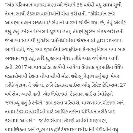
"એક ચરિત્રવાન માણસ ગણાવ્યો જેમણે 36 વર્ષથી વધુ સમય સુધી
તેમના સાથી ટેક્સાસવાસીઓની સેવા કરી હતી. "કોંગ્રેસમેન ટર્નર
આપણા મહાન રાજ્ય માટે સેવાનો વારસો છોડીને ગયા છે, તેવું એબોટે
કહ્યું હતું. ટર્નર નવેમ્બરમાં ચૂંટાયા હતા, તેમણે હ્યુસ્ટન બેઠક ભરી હતી
જે લાંબા સમયથી યુ.એસ. પ્રતિનિધિ શીલા જેક્સન લી દ્વારા રાખવામાં
આવી હતી, જેનું ગયા જુલાઈમાં સ્વાદુપિંડના કેન્સરનું નિદાન થયા બાદ
અવસાન થયું હતું. ટર્નરે હ્યુસ્ટનના મેયર તરીકે આઠ વર્ષ સેવા આપી
હતી, 2017 માં વાવાઝોડા હાર્વેથી આવેલા વિનાશક પૂર સહિત વિવિધ
પડકારોમાંથી દેશના ચોથા સૌથી મોટા શહેરનું નેતૃત્વ કર્યું હતું. મેયર
તરીકે ચૂંટાયા તે પહેલાં, ટર્નરે ટેક્સાસ હાઉસ ઓફ રિપ્રેઝન્ટેટિવ્સમાં 27
વર્ષ સેવા આપી હતી. એક નિવેદનમાં, ટેક્સાસ હાઉસ ડેમોક્રેટ્સે
જણાવ્યું હતું કે ટર્નરને "કામ કરતા પરિવારો, માળખાગત રોકાણ અને
તમામ ટેક્સાસવાસીઓ માટે આર્થિક તકોના ચેમ્પિયન તરીકે યાદ
કરવામાં આવશે." "જાહેર સેવામાં તેમણે લાવેલી શાણપણ,
પ્રામાણિકતા અને વ્યૂહાત્મક દ્રષ્ટિ ટેક્સાસવાસીઓની પેઢીઓને વધુ