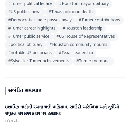
#
Turner political legacy
#
Houston mayor obituary
#
US politics news
#
Texas politician death
#
Democratic leader passes away
#
Turner contributions
#
Turner career highlights
#
Houston leadership
#
Turner public service
#
US House of Representatives
#
political obituary
#
Houston community mourns
#
notable US politicians
#
Texas leadership
#
Sylvester Turner achievements
#
Turner memorial
સંબંધિત સમાચાર
ઇસ્લામિક નાટોની રચના થઈ! પાકિસ્તાન, સાઉદી અરેબિયા અને તુર્કીએ
આંતરરાષ્ટ્રીય
સંયુક્ત સંરક્ષણ કરાર પર હસ્તાક્ષર
1 દિવસ પહેલા