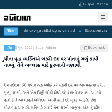
E-Paper
|
Login
 આરોપો પર રાહુલ ગાંધીએ કેન્દ્ર પર પ્રહાર કર્યા
બ્રેકિંગ
●
હિંમતનગરમાં રહસ્યમય વાયરસ કે
8 જૂન, 2025
|
Super Admin
Bookmark
રાષ્ટ્રીય
યુપીના વૃદ્ધ વ્યક્તિએ બકરી ઇદ પર પોતાનું ગળું કાપી
નાખ્યું, તેને અલ્લાહ માટે કુરબાની ગણાવી
ઉત્તર પ્રદેશમાં 60 વર્ષીય એક વ્યક્તિએ બકરી ઇદ પર આત્મહત્યા કરીને
મૃત્યુ પામ્યો, અને એક ચિઠ્ઠી છોડી દીધી જેમાં દાવો કરવામાં આવ્યો
હતો કે તે અલ્લાહને બલિદાન આપી રહ્યો છે. મૃતક વ્યક્તિ, ઇશ
મોહમ્મદ અંસારી, શનિવારે સવારે તેના ઘરની બાજુમાં એક ઝૂંપડીમાં