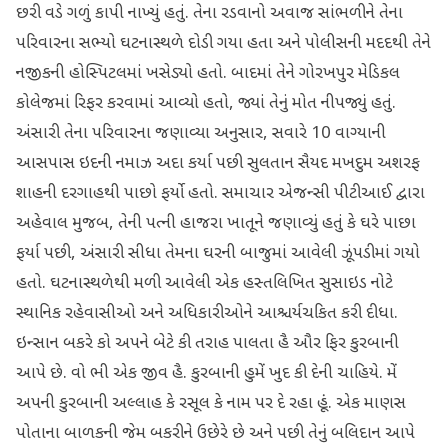
છરી વડે ગળું કાપી નાખ્યું હતું. તેના રડવાનો અવાજ સાંભળીને તેના
પરિવારના સભ્યો ઘટનાસ્થળે દોડી ગયા હતા અને પોલીસની મદદથી તેને
નજીકની હોસ્પિટલમાં ખસેડ્યો હતો. બાદમાં તેને ગોરખપુર મેડિકલ
કોલેજમાં રિફર કરવામાં આવ્યો હતો, જ્યાં તેનું મોત નીપજ્યું હતું.
અંસારી તેના પરિવારના જણાવ્યા અનુસાર, સવારે 10 વાગ્યાની
આસપાસ ઇદની નમાઝ અદા કર્યા પછી સુલતાન સૈયદ મખદુમ અશરફ
શાહની દરગાહથી પાછો ફર્યો હતો. સમાચાર એજન્સી પીટીઆઈ દ્વારા
અહેવાલ મુજબ, તેની પત્ની હાજરા ખાતૂને જણાવ્યું હતું કે ઘરે પાછા
ફર્યા પછી, અંસારી સીધા તેમના ઘરની બાજુમાં આવેલી ઝૂંપડીમાં ગયો
હતો. ઘટનાસ્થળેથી મળી આવેલી એક હસ્તલિખિત સુસાઇડ નોટે
સ્થાનિક રહેવાસીઓ અને અધિકારીઓને આશ્ચર્યચકિત કરી દીધા.
ઇન્સાન બકરે કો અપને બેટે કી તરાહ પાલતા હૈ ઔર ફિર કુરબાની
આપે છે. વો ભી એક જીવ હૈ. કુરબાની હુમેં ખુદ કી દેની ચાહિયે. મેં
અપની કુરબાની અલ્લાહ કે રસૂલ કે નામ પર દે રહા હૂં. એક માણસ
પોતાના બાળકની જેમ બકરીને ઉછેરે છે અને પછી તેનું બલિદાન આપે