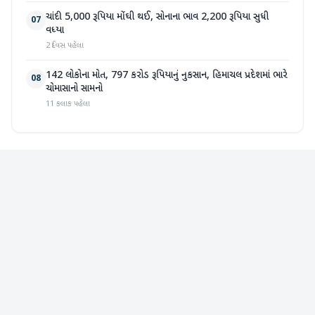
ચાંદી 5,000 રૂપિયા મોંઘી થઈ, સોનાના ભાવ 2,200 રૂપિયા સુધી
07
વધ્યા
2 દિવસ પહેલા
142 લોકોના મોત, 797 કરોડ રૂપિયાનું નુકસાન, હિમાચલ પ્રદેશમાં ભારે
08
ચોમાસાનો સામનો
11 કલાક પહેલા