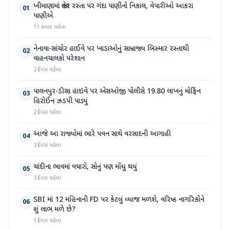
ખીમાણામાં જાહેર રસ્તા પર ગંદા પાણીનો નિકાલ, વેપારીઓ આકરા
01
પાણીએ
11 કલાક પહેલા
નેનાવા-સાંચોર હાઈવે પર ખાડાઓનું સામ્રાજ્ય બિસ્માર રસ્તાથી
02
વાહનચાલકો પરેશાન
2 દિવસ પહેલા
પાલનપુર-ડીસા હાઇવે પર એસઓજી પોલીસે 19.80 લાખનું મોર્ફિન
03
હિરોઈન ઝડપી પાડ્યું
2 દિવસ પહેલા
આજે આ રાજ્યોમાં ભારે પવન સાથે વરસાદની આગાહી
04
3 દિવસ પહેલા
ચાંદીના ભાવમાં વધારો, સોનું પણ મોંઘુ થયું
05
3 દિવસ પહેલા
SBI માં 12 મહિનાની FD પર કેટલું વ્યાજ મળશે, વરિષ્ઠ નાગરિકોને
06
શું લાભ મળે છે?
1 દિવસ પહેલા