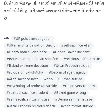
છે. તે પણ એક જીવ છે. આપણે આપણી જાતને બલિદાન તરીકે અર્પણ
કરવી જોઈએ. હું મારી જાતને અલ્લાહના મેસેન્જરના નામે અર્પણ કરું
છું.
ટેગ્સ:
#
UP police investigation
#
UP man slits throat on Bakrid
#
self‑sacrifice Allah
#
elderly man suicide note
#
Deoria Bakrid incident
#
Ish Mohammad Ansari sacrifice
#
religious self‑harm UP
#
Bakrid extreme devotion
#
Uttar Pradesh suicide
#
suicide on Eid‑ul‑Adha
#
Deoria village tragedy
#
Allah sacrifice note
#
age‑60 UP man suicide
#
psychological probe UP suicide
#
Eid prayers tragedy
#
spiritual sacrifice incident
#
Bakrid gone wrong
#
self‑sacrifice ritual misuse
#
Deoria self‑harm case
#
Uttar Pradesh religious death
#
knife throat suicide