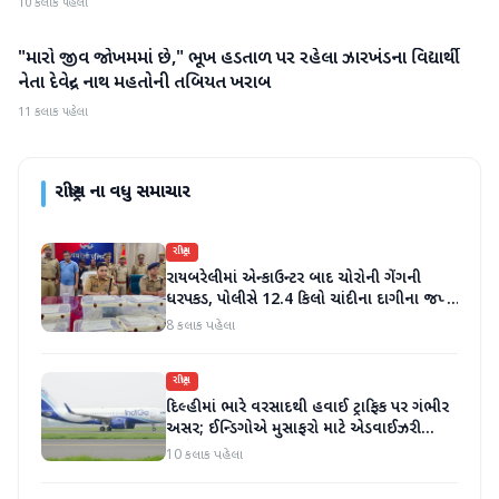
10 કલાક પહેલા
"મારો જીવ જોખમમાં છે," ભૂખ હડતાળ પર રહેલા ઝારખંડના વિદ્યાર્થી
રાષ્ટ્રીય
નેતા દેવેન્દ્ર નાથ મહતોની તબિયત ખરાબ
11 કલાક પહેલા
રાષ્ટ્રીય
ના વધુ સમાચાર
રાષ્ટ્રીય
રાયબરેલીમાં એન્કાઉન્ટર બાદ ચોરોની ગેંગની
ધરપકડ, પોલીસે 12.4 કિલો ચાંદીના દાગીના જપ્ત
કર્યા
8 કલાક પહેલા
રાષ્ટ્રીય
દિલ્હીમાં ભારે વરસાદથી હવાઈ ટ્રાફિક પર ગંભીર
અસર; ઈન્ડિગોએ મુસાફરો માટે એડવાઈઝરી
જાહેર કરી
10 કલાક પહેલા