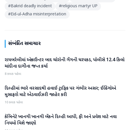
#
Bakrid deadly incident
#
religious martyr UP
#
Eid‑ul‑Adha misinterpretation
સંબંધિત સમાચાર
રાયબરેલીમાં એન્કાઉન્ટર બાદ ચોરોની ગેંગની ધરપકડ, પોલીસે 12.4 કિલો
રાષ્ટ્રીય
ચાંદીના દાગીના જપ્ત કર્યા
8 કલાક પહેલા
દિલ્હીમાં ભારે વરસાદથી હવાઈ ટ્રાફિક પર ગંભીર અસર; ઈન્ડિગોએ
રાષ્ટ્રીય
મુસાફરો માટે એડવાઈઝરી જાહેર કરી
10 કલાક પહેલા
કેબિનેટે ખાનગી ખાનગી બેંકને દિલ્હી આપી, ફી અને પ્રવેશ માટે નવા
રાષ્ટ્રીય
નિયમો વિશે જાણો