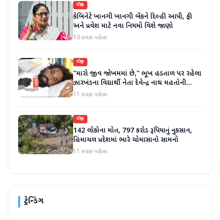
રાષ્ટ્રીય
કેબિનેટે ખાનગી ખાનગી બેંકને દિલ્હી આપી, ફી
અને પ્રવેશ માટે નવા નિયમો વિશે જાણો
10 કલાક પહેલા
રાષ્ટ્રીય
"મારો જીવ જોખમમાં છે," ભૂખ હડતાળ પર રહેલા
ઝારખંડના વિદ્યાર્થી નેતા દેવેન્દ્ર નાથ મહતોની
તબિયત ખરાબ
11 કલાક પહેલા
રાષ્ટ્રીય
142 લોકોના મોત, 797 કરોડ રૂપિયાનું નુકસાન,
હિમાચલ પ્રદેશમાં ભારે ચોમાસાનો સામનો
11 કલાક પહેલા
ટ્રેન્ડિંગ